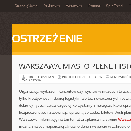
Archiwum
Fanatyzm
Premier
T
Strona główna
Spis Treści
OSTRZEŻENIE
WARSZAWA: MIASTO PEŁNE HISTO
POSTED BY ADMIN
POSTED ON CZE - 19 - 2025
MOŻLIWOŚĆ 
WYŁĄCZONA
Organizacja wydarzeń, koncertów czy wystaw w muzeach to zadan
tylko kreatywności i dobrej logistyki, ale też nowoczesnych rozw
dobie cyfryzacji coraz częściej korzystamy z narzędzi, które upr
bezpieczeństwo i zapewniają sprawną sprzedaż biletów. Jeśli pla
Warszawie, informację na ten temat znajdziesz na stronie
Warsza
można znaleźć najbardziej aktualne dane i wsparcie w zakresie or