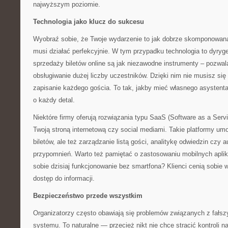
najwyższym poziomie.
Technologia jako klucz do sukcesu
Wyobraź sobie, że Twoje wydarzenie to jak dobrze skomponowan
musi działać perfekcyjnie. W tym przypadku technologia to dyr
sprzedaży biletów online są jak niezawodne instrumenty – pozwal
obsługiwanie dużej liczby uczestników. Dzięki nim nie musisz się
zapisanie każdego gościa. To tak, jakby mieć własnego asystenta
o każdy detal.
Niektóre firmy oferują rozwiązania typu SaaS (Software as a Servic
Twoją stroną internetową czy social mediami. Takie platformy umo
biletów, ale też zarządzanie listą gości, analitykę odwiedzin czy
przypomnień. Warto też pamiętać o zastosowaniu mobilnych apli
sobie dzisiaj funkcjonowanie bez smartfona? Klienci cenią sobie
dostęp do informacji.
Bezpieczeństwo przede wszystkim
Organizatorzy często obawiają się problemów związanych z fałsz
systemu. To naturalne — przecież nikt nie chce stracić kontroli 