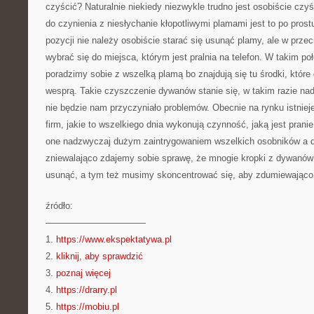
czyścić? Naturalnie niekiedy niezwykle trudno jest osobiście cz
do czynienia z niesłychanie kłopotliwymi plamami jest to po prost
pozycji nie należy osobiście starać się usunąć plamy, ale w prze
wybrać się do miejsca, którym jest pralnia na telefon. W takim po
poradzimy sobie z wszelką plamą bo znajdują się tu środki, któr
wesprą. Takie czyszczenie dywanów stanie się, w takim razie na
nie będzie nam przyczyniało problemów. Obecnie na rynku istnie
firm, jakie to wszelkiego dnia wykonują czynność, jaką jest prani
one nadzwyczaj dużym zaintrygowaniem wszelkich osobników a dzi
zniewalająco zdajemy sobie sprawę, że mnogie kropki z dywanów
usunąć, a tym też musimy skoncentrować się, aby zdumiewająco s
źródło:
———————————
1.
https://www.ekspektatywa.pl
2.
kliknij, aby sprawdzić
3.
poznaj więcej
4.
https://drarry.pl
5.
https://mobiu.pl