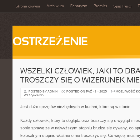
Archiwum
Fanatyzm
Premier
T
Strona główna
Spis Treści
OSTRZEŻENIE
WSZELKI CZŁOWIEK, JAKI TO DB
TROSZCZY SIĘ O WIZERUNEK MI
POSTED BY ADMIN
POSTED ON PAŹ - 8 - 2025
MOŻLIWOŚĆ K
WYŁĄCZONA
Jest dużo sprzętów niezbędnych w kuchni, które są w stanie
Każdy człowiek, który to dogląda oraz troszczy się o wygląd mie
sobie sprawę ze w najwyższym stopniu brudzą się dywany, co sp
kolosalnym stopniu właśnie o nie troszczyć się. Co więcej musimy