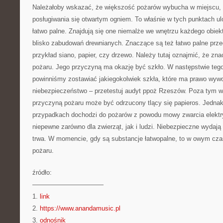
Należałoby wskazać, że większość pożarów wybucha w miejscu, 
posługiwania się otwartym ogniem. To właśnie w tych punktach u
łatwo palne. Znajdują się one niemalże we wnętrzu każdego obiek
blisko zabudowań drewnianych. Znaczące są też łatwo palne prze
przykład siano, papier, czy drzewo. Należy tutaj oznajmić, że zn
pożaru. Jego przyczyną ma okazję być szkło. W następstwie tego 
powinniśmy zostawiać jakiegokolwiek szkła, które ma prawo wyw
niebezpieczeństwo – przetestuj audyt ppoż Rzeszów. Poza tym w
przyczyną pożaru może być odrzucony tlący się papieros. Jednak
przypadkach dochodzi do pożarów z powodu mowy zwarcia elektr
niepewne zarówno dla zwierząt, jak i ludzi. Niebezpieczne wydają
trwa. W momencie, gdy są substancje łatwopalne, to w owym cz
pożaru.
źródło:
———————————
1.
link
2.
https://www.anandamusic.pl
3.
odnośnik