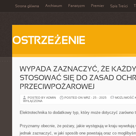
Archiwum
Fanatyzm
Premier
T
Strona główna
Spis Treści
OSTRZEŻENIE
WYPADA ZAZNACZYĆ, ŻE KAŻDY
STOSOWAĆ SIĘ DO ZASAD OCH
PRZECIWPOŻAROWEJ
POSTED BY ADMIN
POSTED ON WRZ - 25 - 2025
MOŻLIWOŚĆ 
WYŁĄCZONA
Elektrotechnika to dodatkowy typ, który może dotyczyć zarówno t
Przyznamy obecnie, że pożary, jakie występują w kraju wywołują w
jednak zaznaczyć, w jaki sposób one powstają oraz co moglibyśm