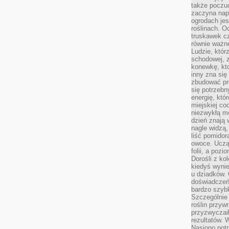
także poczu
zaczyna nap
ogrodach jes
roślinach. O
truskawek cz
równie ważne
Ludzie, którz
schodowej, 
konewkę, kto
inny zna się 
zbudować pr
się potrzebn
energię, któ
miejskiej co
niezwykłą mo
dzień znają 
nagle widzą,
liść pomidor
owoce. Uczą 
folii, a poz
Dorośli z ko
kiedyś wynie
u dziadków. 
doświadczeń.
bardzo szybk
Szczególnie 
roślin przyw
przyzwyczai
rezultatów. W
Nasiono potr