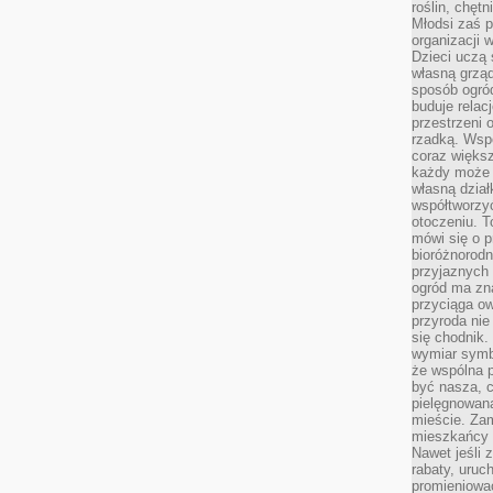
roślin, chęt
Młodsi zaś 
organizacji 
Dzieci uczą 
własną grząd
sposób ogród
buduje relac
przestrzeni 
rzadką. Wsp
coraz większ
każdy może 
własną dział
współtworzy
otoczeniu. T
mówi się o p
bioróżnorodn
przyjaznych 
ogród ma zna
przyciąga ow
przyroda nie
się chodnik.
wymiar symb
że wspólna p
być nasza, c
pielęgnowan
mieście. Zam
mieszkańcy s
Nawet jeśli z
rabaty, uruch
promieniować