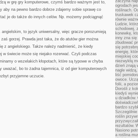
zaczyna nap
hodzą w grę gry komputerowe, czymś bardzo ważnym jest to,
ogrodach jes
zy aby na pewno bardzo dobrze zdajemy sobie sprawę co
roślinach. O
truskawek cz
stać je do także do innych celów. Np. możemy podciągnąć
równie ważne
Ludzie, którz
schodowej, 
 angielskim, to język uniwersalny, więc gracze porozumieją
konewkę, kto
inny zna się 
nni zaś gorzej. Prawda jest taka, że do atutów gier można
zbudować pr
się z angielskiego. Także należy nadmienić, że kiedy
się potrzebn
energię, któ
ej w świecie może się niejako rozerwać. Czyli podczas
miejskiej co
niezwykłą mo
minamy o wszelakich kłopotach, które są typowe w chyba
dzień znają 
 uważać, bo to żadna tajemnica, iż od gier komputerowych
nagle widzą,
liść pomidor
iezbyt przyjemne uczucie.
owoce. Uczą 
folii, a poz
Dorośli z ko
kiedyś wynie
u dziadków. 
doświadczeń.
bardzo szybk
Szczególnie 
roślin przyw
przyzwyczai
rezultatów. W
Nasiono potr
a roślina mu