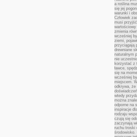
a roślina mu
się jej pogo
warunki i ob
Człowiek za
musi przyjść
wartościowy
zmienia równ
wcześniej by
ziemi, pojaw
przyciągają 
drewniane sk
naturalnym 
nie uczestni
korzystać z 
ławce, spędz
się na momen
wcześniej by
miejscem. W 
odkrywa, że
doświadczeń 
wtedy przyd
można znale
odporne na s
inspiracje d
rodzaju wspa
czują się od
zaczynają wi
ruchu troski 
środowisko. 
miejscem int