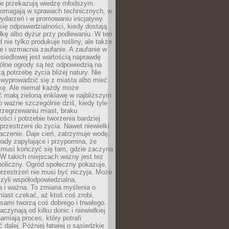
nie przekazują wiedzę młodszym.
pomagają w sprawach technicznych, w
wydarzeń i w promowaniu inicjatywy.
się odpowiedzialności, kiedy dostają
kę albo dyżur przy podlewaniu. W ten
 nie tylko produkuje rośliny, ale także
je i wzmacnia zaufanie. A zaufanie w
osiedlowej jest wartością naprawdę
ólne ogrody są też odpowiedzią na
ą potrzebę życia bliżej natury. Nie
wyprowadzić się z miasta albo mieć
kę. Ale niemal każdy może
ć małą zieloną enklawę w najbliższym
o ważne szczególnie dziś, kiedy tyle
rzegrzewaniu miast, braku
ości i potrzebie tworzenia bardziej
przestrzeni do życia. Nawet niewielki
czenie. Daje cień, zatrzymuje wodę,
ady zapylające i przypomina, że
 musi kończyć się tam, gdzie zaczyna
 W takich miejscach ważny jest też
oliczny. Ogród społeczny pokazuje,
rzestrzeń nie musi być niczyja. Może
zyli współodpowiedzialna,
a i ważna. To zmiana myślenia o
iast czekać, aż ktoś coś zrobi,
ami tworzą coś dobrego i trwałego.
aczynają od kilku donic i niewielkiej
amiają proces, który potrafi
 dalej. Później łatwiej o sąsiedzkie