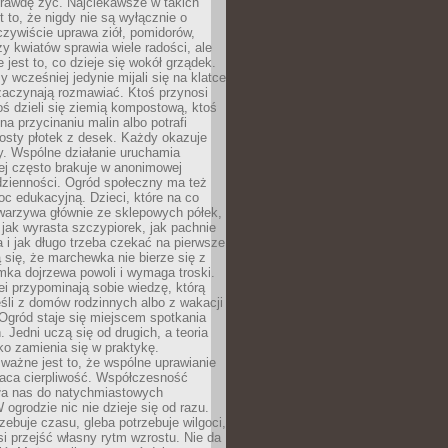
rawdę żyć. Najciekawsze w takich
t to, że nigdy nie są wyłącznie o
czywiście uprawa ziół, pomidorów,
y kwiatów sprawia wiele radości, ale
 jest to, co dzieje się wokół grządek.
y wcześniej jedynie mijali się na klatce
zaczynają rozmawiać. Ktoś przynosi
ś dzieli się ziemią kompostową, ktoś
na przycinaniu malin albo potrafi
osty płotek z desek. Każdy okazuje
y. Wspólne działanie uruchamia
rej często brakuje w anonimowej
dzienności. Ogród społeczny ma też
c edukacyjną. Dzieci, które na co
warzywa głównie ze sklepowych półek,
 jak wyrasta szczypiorek, jak pachnie
a i jak długo trzeba czekać na pierwsze
się, że marchewka nie bierze się z
iomka dojrzewa powoli i wymaga troski.
lei przypominają sobie wiedzę, którą
śli z domów rodzinnych albo z wakacji
Ogród staje się miejscem spotkania
 Jedni uczą się od drugich, a teoria
o zamienia się w praktykę.
ważne jest to, że wspólne uprawianie
raca cierpliwość. Współczesność
ła nas do natychmiastowych
 ogrodzie nic nie dzieje się od razu.
zebuje czasu, gleba potrzebuje wilgoci,
si przejść własny rytm wzrostu. Nie da