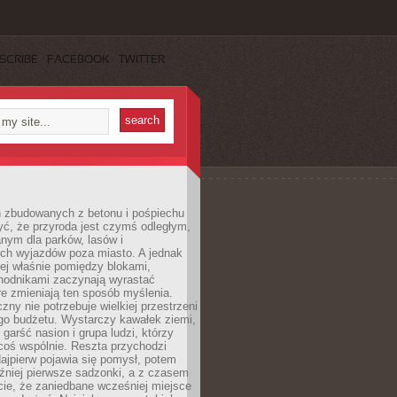
SCRIBE
FACEBOOK
TWITTER
h zbudowanych z betonu i pośpiechu
yć, że przyroda jest czymś odległym,
nym dla parków, lasów i
h wyjazdów poza miasto. A jednak
ej właśnie pomiędzy blokami,
chodnikami zaczynają wyrastać
re zmieniają ten sposób myślenia.
zny nie potrzebuje wielkiej przestrzeni
go budżetu. Wystarczy kawałek ziemi,
 garść nasion i grupa ludzi, którzy
coś wspólnie. Reszta przychodzi
ajpierw pojawia się pomysł, potem
źniej pierwsze sadzonki, a z czasem
cie, że zaniedbane wcześniej miejsce