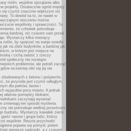
any roślin, wspólne sprzątanie albo
one projekty. Ostatecznie ogród między
je się czymś znacznie większym niż
rawy. To dowód na to, że nawet w
 zwyczajnym otoczeniu można
oczucie wspólnoty i sprawczości. To
mnienie, że człowiek potrzebuje
iemią bardziej, niż czasem sam przed
je. Wystarczy kilka miesięcy
a roślin, by spojrzeć na swoje osiedle
ej jak na zbiór budynków, a bardziej jak
nizm, w którym jest miejsce na
troskę i cichą radość z rzeczy
ród społeczny nie rozwiąże
iejskich problemów, ale potrafi zacząć
gdzie wcześniej nikt się jej nie
h zbudowanych z betonu i pośpiechu
yć, że przyroda jest czymś odległym,
nym dla parków, lasów i
h wyjazdów poza miasto. A jednak
ej właśnie pomiędzy blokami,
chodnikami zaczynają wyrastać
re zmieniają ten sposób myślenia.
zny nie potrzebuje wielkiej przestrzeni
go budżetu. Wystarczy kawałek ziemi,
 garść nasion i grupa ludzi, którzy
coś wspólnie. Reszta przychodzi
ajpierw pojawia się pomysł, potem
źniej pierwsze sadzonki, a z czasem