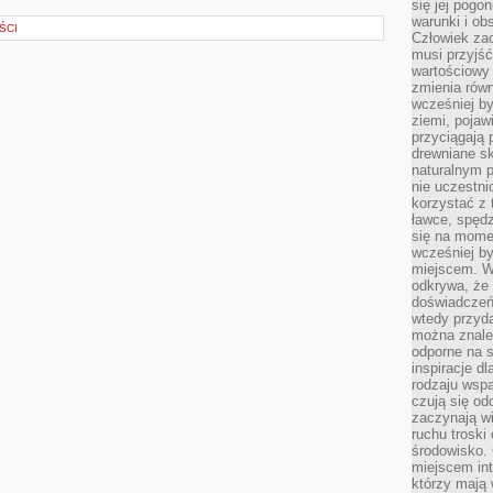
się jej pogo
warunki i ob
ŚCI
Człowiek za
musi przyjść
wartościowy
zmienia równ
wcześniej by
ziemi, pojaw
przyciągają 
drewniane sk
naturalnym 
nie uczestni
korzystać z 
ławce, spędz
się na momen
wcześniej by
miejscem. W 
odkrywa, że
doświadczeń 
wtedy przyd
można znale
odporne na s
inspiracje d
rodzaju wspa
czują się od
zaczynają wi
ruchu troski 
środowisko. 
miejscem int
którzy mają 