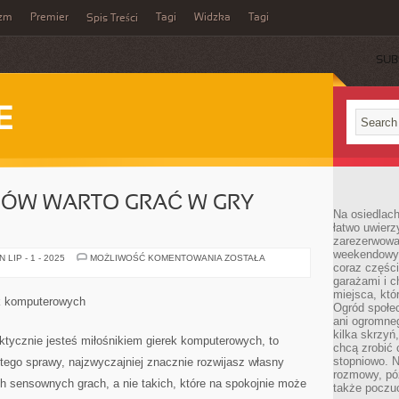
yzm
Premier
Tagi
Widzka
Tagi
Spis Treści
SUB
E
DÓW WARTO GRAĆ W GRY
Na osiedlac
łatwo uwierz
zarezerwowa
weekendowyc
Z
LIP - 1 - 2025
MOŻLIWOŚĆ KOMENTOWANIA
ZOSTAŁA
coraz części
JAKICH
POWODÓW
garażami i 
WARTO
miejsca, któ
GRAĆ
ek komputerowych
W
Ogród społec
GRY
ani ogromne
KOMPUTEROWE?
kilka skrzyń,
aktycznie jesteś miłośnikiem gierek komputerowych, to
chcą zrobić 
stopniowo. N
tego sprawy, najzwyczajniej znacznie rozwijasz własny
rozmowy, pó
ch sensownych grach, a nie takich, które na spokojnie może
także poczu