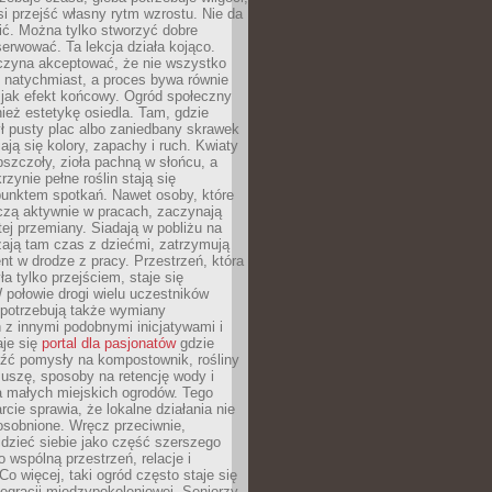
si przejść własny rytm wzrostu. Nie da
nić. Można tylko stworzyć dobre
serwować. Ta lekcja działa kojąco.
czyna akceptować, że nie wszystko
 natychmiast, a proces bywa równie
 jak efekt końcowy. Ogród społeczny
ież estetykę osiedla. Tam, gdzie
ł pusty plac albo zaniedbany skrawek
iają się kolory, zapachy i ruch. Kwiaty
pszczoły, zioła pachną w słońcu, a
rzynie pełne roślin stają się
punktem spotkań. Nawet osoby, które
czą aktywnie w pracach, zaczynają
tej przemiany. Siadają w pobliżu na
ają tam czas z dziećmi, zatrzymują
t w drodze z pracy. Przestrzeń, która
ła tylko przejściem, staje się
połowie drogi wielu uczestników
 potrzebują także wymiany
z innymi podobnymi inicjatywami i
aje się
portal dla pasjonatów
gdzie
źć pomysły na kompostownik, rośliny
uszę, sposoby na retencję wody i
la małych miejskich ogrodów. Tego
rcie sprawia, że lokalne działania nie
osobnione. Wręcz przeciwnie,
dzieć siebie jako część szerszego
o wspólną przestrzeń, relacje i
Co więcej, taki ogród często staje się
egracji międzypokoleniowej. Seniorzy,