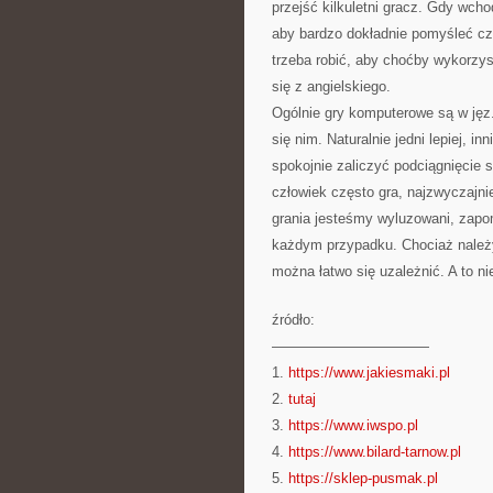
przejść kilkuletni gracz. Gdy wc
aby bardzo dokładnie pomyśleć c
trzeba robić, aby choćby wykorzy
się z angielskiego.
Ogólnie gry komputerowe są w jęz.
się nim. Naturalnie jedni lepiej, i
spokojnie zaliczyć podciągnięcie 
człowiek często gra, najzwyczajni
grania jesteśmy wyluzowani, zapo
każdym przypadku. Chociaż należy
można łatwo się uzależnić. A to n
źródło:
———————————
1.
https://www.jakiesmaki.pl
2.
tutaj
3.
https://www.iwspo.pl
4.
https://www.bilard-tarnow.pl
5.
https://sklep-pusmak.pl