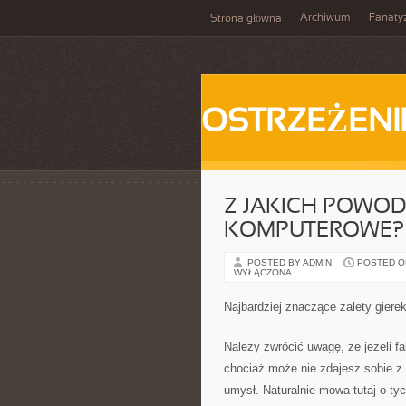
Archiwum
Fanat
Strona główna
OSTRZEŻENI
Z JAKICH POWO
KOMPUTEROWE?
POSTED BY ADMIN
POSTED ON 
WYŁĄCZONA
Najbardziej znaczące zalety gier
Należy zwrócić uwagę, że jeżeli f
chociaż może nie zdajesz sobie z 
umysł. Naturalnie mowa tutaj o ty