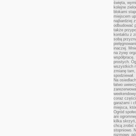
święta, wymi
kolejne ziel
blokami sta
miejscem up
najbardziej
odbudować p
także przypo
kontaktu z z
sobą przyzna
pielęgnowani
inaczej. Mni
na żywy orga
współpracę, 
prostych. Og
wszystkich m
zmianę tam, 
spodziewał.
Na osiedlac
łatwo uwierz
zarezerwowa
weekendowyc
coraz części
garażami i 
miejsca, któ
Ogród społec
ani ogromne
kilka skrzyń,
chcą zrobić 
stopniowo. N
rozmowy, pó