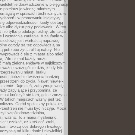
wieloletnie doświadczenie w pielęgnacji
nie przekazują wiedzę młodszym.
pomagają w sprawach technicznych, w
wydarzeń i w promowaniu inicjatywy.
się odpowiedzialności, kiedy dostają
kę albo dyżur przy podlewaniu. W ten
 nie tylko produkuje rośliny, ale także
je i wzmacnia zaufanie. A zaufanie w
osiedlowej jest wartością naprawdę
ólne ogrody są też odpowiedzią na
ą potrzebę życia bliżej natury. Nie
wyprowadzić się z miasta albo mieć
kę. Ale niemal każdy może
ć małą zieloną enklawę w najbliższym
o ważne szczególnie dziś, kiedy tyle
rzegrzewaniu miast, braku
ości i potrzebie tworzenia bardziej
przestrzeni do życia. Nawet niewielki
czenie. Daje cień, zatrzymuje wodę,
ady zapylające i przypomina, że
 musi kończyć się tam, gdzie zaczyna
 W takich miejscach ważny jest też
oliczny. Ogród społeczny pokazuje,
rzestrzeń nie musi być niczyja. Może
zyli współodpowiedzialna,
a i ważna. To zmiana myślenia o
iast czekać, aż ktoś coś zrobi,
ami tworzą coś dobrego i trwałego.
aczynają od kilku donic i niewielkiej