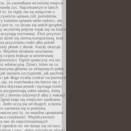
cie, że zaniedbane wcześniej miejsce
rawdę żyć. Najciekawsze w takich
t to, że nigdy nie są wyłącznie o
czywiście uprawa ziół, pomidorów,
y kwiatów sprawia wiele radości, ale
 jest to, co dzieje się wokół grządek.
y wcześniej jedynie mijali się na klatce
zaczynają rozmawiać. Ktoś przynosi
ś dzieli się ziemią kompostową, ktoś
na przycinaniu malin albo potrafi
osty płotek z desek. Każdy okazuje
y. Wspólne działanie uruchamia
rej często brakuje w anonimowej
dzienności. Ogród społeczny ma też
c edukacyjną. Dzieci, które na co
warzywa głównie ze sklepowych półek,
 jak wyrasta szczypiorek, jak pachnie
a i jak długo trzeba czekać na pierwsze
się, że marchewka nie bierze się z
iomka dojrzewa powoli i wymaga troski.
lei przypominają sobie wiedzę, którą
śli z domów rodzinnych albo z wakacji
Ogród staje się miejscem spotkania
 Jedni uczą się od drugich, a teoria
o zamienia się w praktykę.
ważne jest to, że wspólne uprawianie
raca cierpliwość. Współczesność
ła nas do natychmiastowych
 ogrodzie nic nie dzieje się od razu.
zebuje czasu, gleba potrzebuje wilgoci,