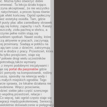
nić. Można tylko stworzyć dobre
serwować. Ta lekcja działa kojąco.
czyna akceptować, że nie wszystko
 natychmiast, a proces bywa równie
 jak efekt końcowy. Ogród społeczny
ież estetykę osiedla. Tam, gdzie
ł pusty plac albo zaniedbany skrawek
iają się kolory, zapachy i ruch. Kwiaty
pszczoły, zioła pachną w słońcu, a
rzynie pełne roślin stają się
punktem spotkań. Nawet osoby, które
czą aktywnie w pracach, zaczynają
tej przemiany. Siadają w pobliżu na
ają tam czas z dziećmi, zatrzymują
t w drodze z pracy. Przestrzeń, która
ła tylko przejściem, staje się
połowie drogi wielu uczestników
 potrzebują także wymiany
z innymi podobnymi inicjatywami i
aje się
portal dla pasjonatów
gdzie
źć pomysły na kompostownik, rośliny
uszę, sposoby na retencję wody i
la małych miejskich ogrodów. Tego
rcie sprawia, że lokalne działania nie
osobnione. Wręcz przeciwnie,
dzieć siebie jako część szerszego
o wspólną przestrzeń, relacje i
Co więcej, taki ogród często staje się
egracji międzypokoleniowej. Seniorzy,
wieloletnie doświadczenie w pielęgnacji