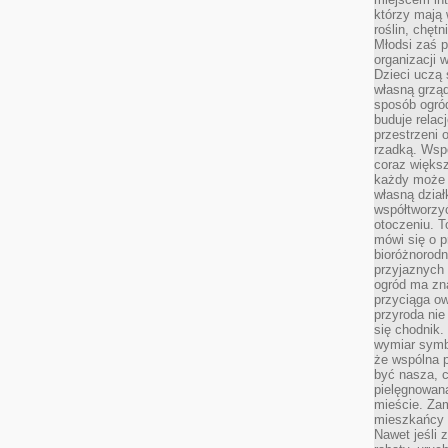
którzy mają 
roślin, chęt
Młodsi zaś 
organizacji 
Dzieci uczą 
własną grząd
sposób ogród
buduje relac
przestrzeni 
rzadką. Wsp
coraz większ
każdy może 
własną dział
współtworzy
otoczeniu. T
mówi się o p
bioróżnorodn
przyjaznych 
ogród ma zna
przyciąga ow
przyroda nie
się chodnik.
wymiar symb
że wspólna p
być nasza, c
pielęgnowan
mieście. Zam
mieszkańcy s
Nawet jeśli z