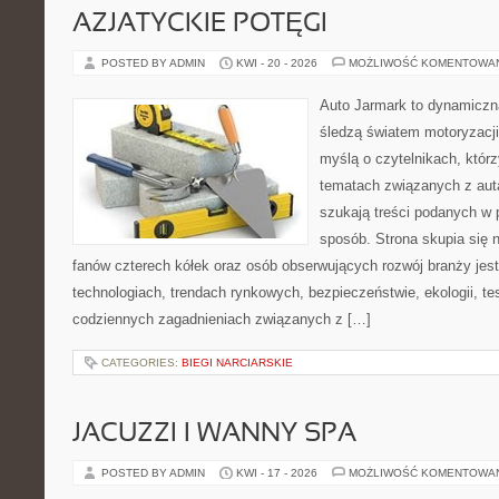
AZJATYCKIE POTĘGI
POSTED BY ADMIN
KWI - 20 - 2026
MOŻLIWOŚĆ KOMENTOWA
Auto Jarmark to dynamiczna
śledzą światem motoryzacji
myślą o czytelnikach, któr
tematach związanych z aut
szukają treści podanych w 
sposób. Strona skupia się 
fanów czterech kółek oraz osób obserwujących rozwój branży jes
technologiach, trendach rynkowych, bezpieczeństwie, ekologii, t
codziennych zagadnieniach związanych z […]
CATEGORIES:
BIEGI NARCIARSKIE
JACUZZI I WANNY SPA
POSTED BY ADMIN
KWI - 17 - 2026
MOŻLIWOŚĆ KOMENTOWA