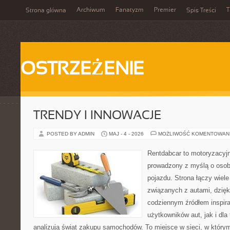
Archiwum
Fanatyzm
Premier
T
Strona główna
Spis Treści
OSTRZEŻENIE
TRENDY I INNOWACJE
POSTED BY ADMIN
MAJ - 4 - 2026
MOŻLIWOŚĆ KOMENTOWAN
Rentdabcar to motoryzacyjn
prowadzony z myślą o osob
pojazdu. Strona łączy wiel
związanych z autami, dzię
codziennym źródłem inspira
użytkowników aut, jak i dla 
analizują świat zakupu samochodów. To miejsce w sieci, w który