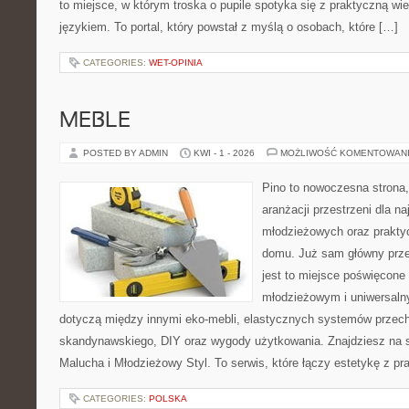
to miejsce, w którym troska o pupile spotyka się z praktyczną w
językiem. To portal, który powstał z myślą o osobach, które […]
CATEGORIES:
WET-OPINIA
MEBLE
POSTED BY ADMIN
KWI - 1 - 2026
MOŻLIWOŚĆ KOMENTOWAN
Pino to nowoczesna strona, 
aranżacji przestrzeni dla 
młodzieżowych oraz prakty
domu. Już sam główny prze
jest to miejsce poświęcon
młodzieżowym i uniwersaln
dotyczą między innymi eko-mebli, elastycznych systemów przech
skandynawskiego, DIY oraz wygody użytkowania. Znajdziesz na st
Malucha i Młodzieżowy Styl. To serwis, które łączy estetykę z pr
CATEGORIES:
POLSKA