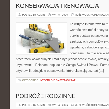
KONSERWACJA I RENOWACJA
POSTED BY ADMIN
KWI - 5 - 2026
MOŻLIWOŚĆ KOMENTOWAN
Ta witryna internetowa to m
wartościowe treści spotyka 
serwis została opracowana 
szukających pomysłów zwią
wjazdami, zabudową garażo
poręczami. To miejsce wiedz
przestrzeń wokół budynku może być jednocześnie trwała, atrakcy
użytkowaniu. Polecam Inspiracje z Całego Świata i Prawo i Forma
użytkownik odnajdzie opracowania, które ułatwiają poznać […]
CATEGORIES:
INTEGRACJE SYSTEMÓW I API
PODRÓŻE RODZINNE
POSTED BY ADMIN
KWI - 4 - 2026
MOŻLIWOŚĆ KOMENTOWAN