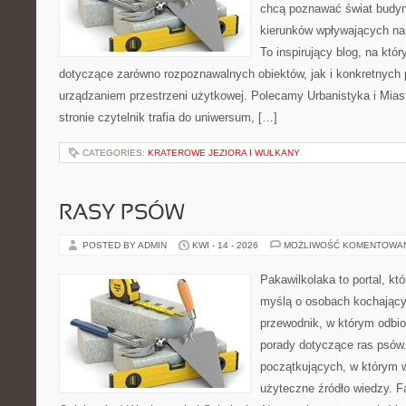
chcą poznawać świat budynk
kierunków wpływających na 
To inspirujący blog, na któ
dotyczące zarówno rozpoznawalnych obiektów, jak i konkretnyc
urządzaniem przestrzeni użytkowej. Polecamy Urbanistyka i Miast
stronie czytelnik trafia do uniwersum, […]
CATEGORIES:
KRATEROWE JEZIORA I WULKANY
RASY PSÓW
POSTED BY ADMIN
KWI - 14 - 2026
MOŻLIWOŚĆ KOMENTOWA
Pakawilkolaka to portal, kt
myślą o osobach kochający
przewodnik, w którym odbio
porady dotyczące ras psów.
początkujących, w którym w
użyteczne źródło wiedzy. Fa