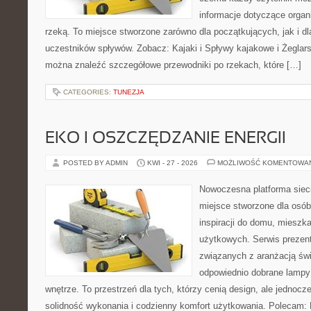
informacje dotyczące organ
rzeką. To miejsce stworzone zarówno dla początkujących, jak i 
uczestników spływów. Zobacz: Kajaki i Spływy kajakowe i Żeglars
można znaleźć szczegółowe przewodniki po rzekach, które […]
CATEGORIES:
TUNEZJA
EKO I OSZCZĘDZANIE ENERGII
POSTED BY ADMIN
KWI - 27 - 2026
MOŻLIWOŚĆ KOMENTOWA
Nowoczesna platforma sie
miejsce stworzone dla osób
inspiracji do domu, mieszka
użytkowych. Serwis prezent
związanych z aranżacją świ
odpowiednio dobrane lampy 
wnętrze. To przestrzeń dla tych, którzy cenią design, ale jednoc
solidność wykonania i codzienny komfort użytkowania. Polecam: F