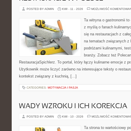
POSTED BY ADMIN
KWI - 11 - 2026
MOŻLIWOŚĆ KOMENTOWA
Ta witryna o gastronomii t
z myślą o fanach kulinarnyc
się na restauracjach z całe
na tematach związanych z l
podróżami kulinarnymi, tes
branży. Zobacz też Polecan
RestauracjaSpichlerz. To portal, który łączy kulinarne emocje z p
Użytkownik może liczyć zarówno na interesujące teksty o restaura
kontekst związany z kuchnią, […]
CATEGORIES:
MOTYWACJA I PASJA
WADY WZROKU I ICH KOREKCJA
POSTED BY ADMIN
KWI - 10 - 2026
MOŻLIWOŚĆ KOMENTOWA
Ta strona to wartościowy p