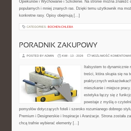
Opiekunów i Wychowanie i Szkolenie. Na stronie można znaleźć 
popularnych i mniej znanych ras. Dzięki temu użytkownik ma moż
konkretne rasy. Opisy obejmują […]
CATEGORIES:
BOCHEN-CHLEBA
PORADNIK ZAKUPOWY
POSTED BY ADMIN
KWI - 13 - 2026
MOŻLIWOŚĆ KOMENTOWA
Italsystem to dynamicznie r
treści, która skupia się na
praktycznych wskazówkach
mieszkanie i miejsce pracy.
estetyka łączy się z funkcj
powstaje z myślą o czyteln
pomysłów dotyczących foteli i szeroko rozumianego dobrego styl
Premium i Designerskie i Inspiracje i Aranżacje. Strona została z
chcą trafnie wybierać elementy […]