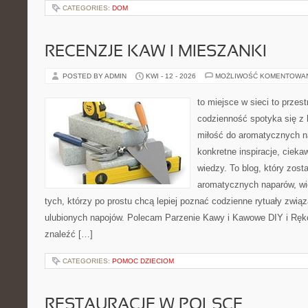
CATEGORIES:
DOM
RECENZJE KAW I MIESZANKI
POSTED BY ADMIN
KWI - 12 - 2026
MOŻLIWOŚĆ KOMENTOWA
to miejsce w sieci to przes
codzienność spotyka się z 
miłość do aromatycznych n
konkretne inspiracje, cieka
wiedzy. To blog, który zost
aromatycznych naparów, wiel
tych, którzy po prostu chcą lepiej poznać codzienne rytuały zwi
ulubionych napojów. Polecam Parzenie Kawy i Kawowe DIY i Ręko
znaleźć […]
CATEGORIES:
POMOC DZIECIOM
RESTAURACJE W POLSCE