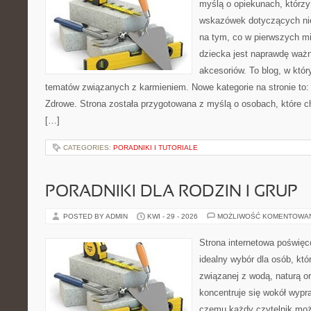
myślą o opiekunach, którz
wskazówek dotyczących nie
na tym, co w pierwszych mi
dziecka jest naprawdę wa
akcesoriów. To blog, w któ
tematów związanych z karmieniem. Nowe kategorie na stronie to:
Zdrowe. Strona została przygotowana z myślą o osobach, które 
[…]
CATEGORIES:
PORADNIKI I TUTORIALE
PORADNIKI DLA RODZIN I GRUP
POSTED BY ADMIN
KWI - 29 - 2026
MOŻLIWOŚĆ KOMENTOWA
Strona internetowa poświęc
idealny wybór dla osób, kt
związanej z wodą, naturą o
koncentruje się wokół wypr
czemu każdy czytelnik moż