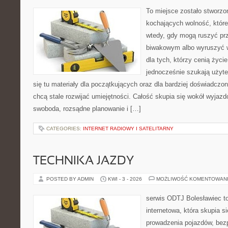
To miejsce zostało stworz
kochających wolność, które
wtedy, gdy mogą ruszyć pr
biwakowym albo wyruszyć w
dla tych, którzy cenią życie 
jednocześnie szukają użyte
się tu materiały dla początkujących oraz dla bardziej doświadczo
chcą stale rozwijać umiejętności. Całość skupia się wokół wyjazdó
swoboda, rozsądne planowanie i […]
CATEGORIES:
INTERNET RADIOWY I SATELITARNY
TECHNIKA JAZDY
POSTED BY ADMIN
KWI - 3 - 2026
MOŻLIWOŚĆ KOMENTOWAN
serwis ODTJ Bolesławiec t
internetowa, która skupia s
prowadzenia pojazdów, bez