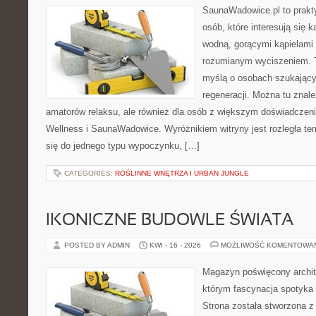
SaunaWadowice.pl to prakt
osób, które interesują się k
wodną, gorącymi kąpielami
rozumianym wyciszeniem. T
myślą o osobach szukającyc
regeneracji. Można tu znal
amatorów relaksu, ale również dla osób z większym doświadcze
Wellness i SaunaWadowice. Wyróżnikiem witryny jest rozległa te
się do jednego typu wypoczynku, […]
CATEGORIES:
ROŚLINNE WNĘTRZA I URBAN JUNGLE
IKONICZNE BUDOWLE ŚWIATA
POSTED BY ADMIN
KWI - 16 - 2026
MOŻLIWOŚĆ KOMENTOWA
Magazyn poświęcony archite
którym fascynacja spotyka
Strona została stworzona z