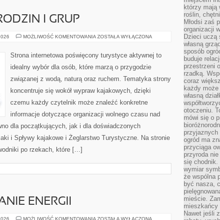
którzy mają 
roślin, chęt
RODZIN I GRUP
Młodsi zaś 
organizacji 
Dzieci uczą 
PORADNIKI
2026
MOŻLIWOŚĆ KOMENTOWANIA
ZOSTAŁA WYŁĄCZONA
DLA
własną grząd
RODZIN
sposób ogród
I
Strona internetowa poświęcony turystyce aktywnej to
GRUP
buduje relac
przestrzeni 
idealny wybór dla osób, które marzą o przygodzie
rzadką. Wsp
związanej z wodą, naturą oraz ruchem. Tematyka strony
coraz większ
każdy może 
koncentruje się wokół wypraw kajakowych, dzięki
własną dział
czemu każdy czytelnik może znaleźć konkretne
współtworzy
otoczeniu. T
informacje dotyczące organizacji wolnego czasu nad
mówi się o p
bioróżnorodn
no dla początkujących, jak i dla doświadczonych
przyjaznych 
ki i Spływy kajakowe i Żeglarstwo Turystyczne. Na stronie
ogród ma zna
przyciąga ow
dniki po rzekach, które […]
przyroda nie
się chodnik.
wymiar symb
że wspólna p
być nasza, c
pielęgnowan
mieście. Zam
NIE ENERGII
mieszkańcy s
Nawet jeśli z
EKO
2026
MOŻLIWOŚĆ KOMENTOWANIA
ZOSTAŁA WYŁĄCZONA