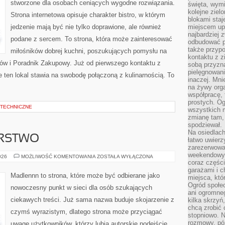
stworzone dla osobach ceniących wygodne rozwiązania.
święta, wymi
kolejne ziel
Strona internetowa opisuje charakter bistro, w którym
blokami sta
jedzenie mają być nie tylko doprawione, ale również
miejscem up
najbardziej
podane z sercem. To strona, która może zainteresować
odbudować p
także przypo
miłośników dobrej kuchni, poszukujących pomysłu na
kontaktu z z
ów i Poradnik Zakupowy. Już od pierwszego kontaktu z
sobą przyzna
pielęgnowani
 ten lokal stawia na swobodę połączoną z kulinarnością. To
inaczej. Mni
na żywy orga
współpracę, 
prostych. Og
 TECHNICZNE
wszystkich m
zmianę tam, 
spodziewał.
Na osiedlac
ARSTWO
łatwo uwierz
zarezerwowa
weekendowyc
DOM
026
MOŻLIWOŚĆ KOMENTOWANIA
ZOSTAŁA WYŁĄCZONA
I
coraz części
GOSPODARSTWO
garażami i 
Madlennn to strona, które może być odbierane jako
miejsca, któ
Ogród społec
nowoczesny punkt w sieci dla osób szukających
ani ogromne
ciekawych treści. Już sama nazwa buduje skojarzenie z
kilka skrzyń,
chcą zrobić 
czymś wyrazistym, dlatego strona może przyciągać
stopniowo. N
rozmowy, pó
uwagę użytkowników, którzy lubią autorskie podejście