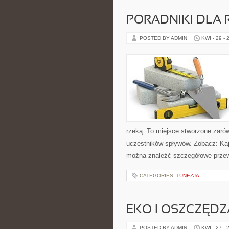
PORADNIKI DLA 
POSTED BY ADMIN
KWI - 29 - 
rzeką. To miejsce stworzone zarów
uczestników spływów. Zobacz: Kaja
można znaleźć szczegółowe przewo
CATEGORIES:
TUNEZJA
EKO I OSZCZĘDZA
POSTED BY ADMIN
KWI - 27 - 