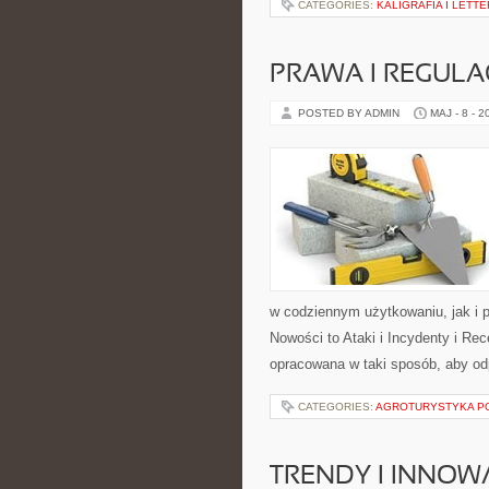
CATEGORIES:
KALIGRAFIA I LETT
PRAWA I REGULA
POSTED BY ADMIN
MAJ - 8 - 2
w codziennym użytkowaniu, jak i p
Nowości to Ataki i Incydenty i Re
opracowana w taki sposób, aby od
CATEGORIES:
AGROTURYSTYKA PO
TRENDY I INNOW