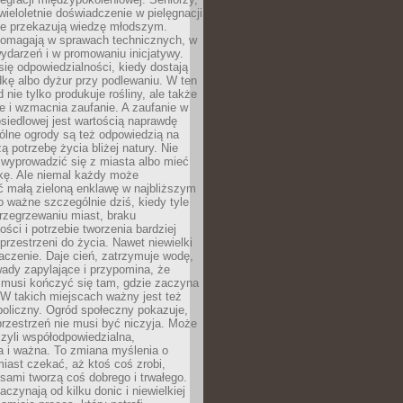
wieloletnie doświadczenie w pielęgnacji
nie przekazują wiedzę młodszym.
pomagają w sprawach technicznych, w
wydarzeń i w promowaniu inicjatywy.
się odpowiedzialności, kiedy dostają
kę albo dyżur przy podlewaniu. W ten
 nie tylko produkuje rośliny, ale także
je i wzmacnia zaufanie. A zaufanie w
osiedlowej jest wartością naprawdę
ólne ogrody są też odpowiedzią na
ą potrzebę życia bliżej natury. Nie
wyprowadzić się z miasta albo mieć
kę. Ale niemal każdy może
ć małą zieloną enklawę w najbliższym
o ważne szczególnie dziś, kiedy tyle
rzegrzewaniu miast, braku
ości i potrzebie tworzenia bardziej
przestrzeni do życia. Nawet niewielki
czenie. Daje cień, zatrzymuje wodę,
ady zapylające i przypomina, że
 musi kończyć się tam, gdzie zaczyna
 W takich miejscach ważny jest też
oliczny. Ogród społeczny pokazuje,
rzestrzeń nie musi być niczyja. Może
zyli współodpowiedzialna,
a i ważna. To zmiana myślenia o
iast czekać, aż ktoś coś zrobi,
ami tworzą coś dobrego i trwałego.
aczynają od kilku donic i niewielkiej