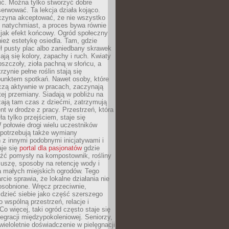
nić. Można tylko stworzyć dobre
serwować. Ta lekcja działa kojąco.
czyna akceptować, że nie wszystko
 natychmiast, a proces bywa równie
 jak efekt końcowy. Ogród społeczny
ież estetykę osiedla. Tam, gdzie
ł pusty plac albo zaniedbany skrawek
iają się kolory, zapachy i ruch. Kwiaty
pszczoły, zioła pachną w słońcu, a
rzynie pełne roślin stają się
punktem spotkań. Nawet osoby, które
czą aktywnie w pracach, zaczynają
tej przemiany. Siadają w pobliżu na
ają tam czas z dziećmi, zatrzymują
t w drodze z pracy. Przestrzeń, która
ła tylko przejściem, staje się
połowie drogi wielu uczestników
 potrzebują także wymiany
z innymi podobnymi inicjatywami i
aje się
portal dla pasjonatów
gdzie
źć pomysły na kompostownik, rośliny
uszę, sposoby na retencję wody i
la małych miejskich ogrodów. Tego
rcie sprawia, że lokalne działania nie
osobnione. Wręcz przeciwnie,
dzieć siebie jako część szerszego
o wspólną przestrzeń, relacje i
Co więcej, taki ogród często staje się
egracji międzypokoleniowej. Seniorzy,
wieloletnie doświadczenie w pielęgnacji