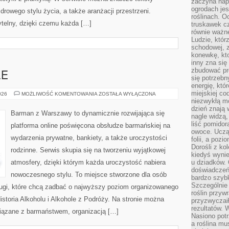
zaczyna nap
ogrodach jes
zdrowego stylu życia, a także aranżacji przestrzeni.
roślinach. O
ytelny, dzięki czemu każda […]
truskawek cz
równie ważne
Ludzie, którz
schodowej, 
konewkę, kto
inny zna się 
zbudować pr
LE
się potrzebn
energię, któ
miejskiej co
DRINKI
026
MOŻLIWOŚĆ KOMENTOWANIA
ZOSTAŁA WYŁĄCZONA
I
niezwykłą mo
KOKTAJLE
dzień znają 
Barman z Warszawy to dynamicznie rozwijająca się
nagle widzą,
liść pomidor
platforma online poświęcona obsłudze barmańskiej na
owoce. Uczą 
wydarzenia prywatne, bankiety, a także uroczystości
folii, a poz
Dorośli z ko
rodzinne. Serwis skupia się na tworzeniu wyjątkowej
kiedyś wynie
atmosfery, dzięki którym każda uroczystość nabiera
u dziadków. 
doświadczeń.
nowoczesnego stylu. To miejsce stworzone dla osób
bardzo szybk
Szczególnie 
ługi, które chcą zadbać o najwyższy poziom organizowanego
roślin przyw
istoria Alkoholu i Alkohole z Podróży. Na stronie można
przyzwyczai
rezultatów. W
iązane z barmaństwem, organizacją […]
Nasiono potr
a roślina mu