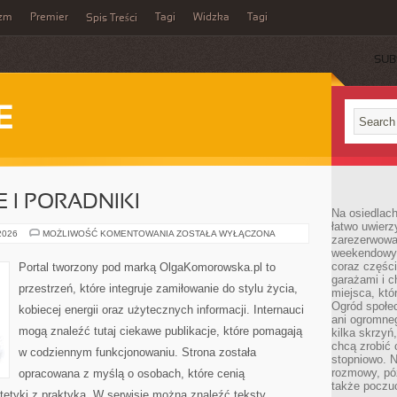
yzm
Premier
Tagi
Widzka
Tagi
Spis Treści
SUB
E
 I PORADNIKI
Na osiedlac
łatwo uwierz
ŻYCIE
 2026
MOŻLIWOŚĆ KOMENTOWANIA
ZOSTAŁA WYŁĄCZONA
zarezerwowa
CODZIENNE
weekendowyc
I
PORADNIKI
coraz części
Portal tworzony pod marką OlgaKomorowska.pl to
garażami i 
przestrzeń, które integruje zamiłowanie do stylu życia,
miejsca, któ
Ogród społec
kobiecej energii oraz użytecznych informacji. Internauci
ani ogromne
mogą znaleźć tutaj ciekawe publikacje, które pomagają
kilka skrzyń,
chcą zrobić 
w codziennym funkcjonowaniu. Strona została
stopniowo. N
rozmowy, pó
opracowana z myślą o osobach, które cenią
także poczu
tetyki z praktyką. W serwisie można znaleźć teksty