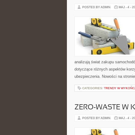
POSTED BY ADMIN
MAJ - 4 - 2
analizują świat zakupu samochodó
dotyczące różnych aspektów korzy
ubezpieczenia. Nowości na stronie
CATEGORIES:
TRENDY W WYKOŃC
ZERO-WASTE W 
POSTED BY ADMIN
MAJ - 4 - 2