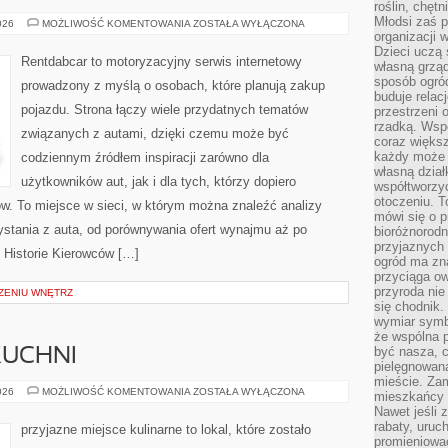
roślin, chęt
Młodsi zaś 
TRENDY
026
MOŻLIWOŚĆ KOMENTOWANIA
ZOSTAŁA WYŁĄCZONA
I
organizacji 
INNOWACJE
Dzieci uczą 
Rentdabcar to motoryzacyjny serwis internetowy
własną grząd
sposób ogród
prowadzony z myślą o osobach, które planują zakup
buduje relac
pojazdu. Strona łączy wiele przydatnych tematów
przestrzeni 
rzadką. Wsp
związanych z autami, dzięki czemu może być
coraz większ
każdy może 
codziennym źródłem inspiracji zarówno dla
własną dział
użytkowników aut, jak i dla tych, którzy dopiero
współtworzy
otoczeniu. T
w. To miejsce w sieci, w którym można znaleźć analizy
mówi się o p
stania z auta, od porównywania ofert wynajmu aż po
bioróżnorodn
przyjaznych 
 Historie Kierowców […]
ogród ma zna
przyciąga ow
przyroda nie
ZENIU WNĘTRZ
się chodnik.
wymiar symb
że wspólna p
być nasza, c
KUCHNI
pielęgnowan
mieście. Zam
ZERO-
026
MOŻLIWOŚĆ KOMENTOWANIA
ZOSTAŁA WYŁĄCZONA
mieszkańcy s
WASTE
Nawet jeśli z
W
KUCHNI
rabaty, uruch
przyjazne miejsce kulinarne to lokal, które zostało
promieniować