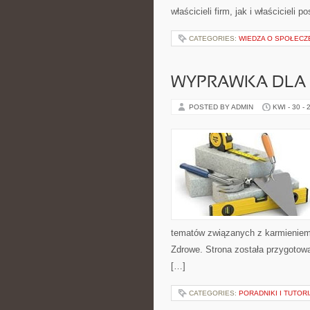
właścicieli firm, jak i właścicieli po
CATEGORIES:
WIEDZA O SPOŁECZ
WYPRAWKA DLA
POSTED BY ADMIN
KWI - 30 - 
tematów związanych z karmieniem. 
Zdrowe. Strona została przygotow
[…]
CATEGORIES:
PORADNIKI I TUTOR