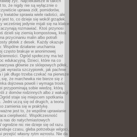
rawdę żyć. Najciekawsze w takich
t to, że nigdy nie są wyłącznie o
czywiście uprawa ziół, pomidorów,
y kwiatów sprawia wiele radości, ale
 jest to, co dzieje się wokół grządek.
y wcześniej jedynie mijali się na klatce
zaczynają rozmawiać. Ktoś przynosi
ś dzieli się ziemią kompostową, ktoś
na przycinaniu malin albo potrafi
osty płotek z desek. Każdy okazuje
y. Wspólne działanie uruchamia
rej często brakuje w anonimowej
dzienności. Ogród społeczny ma też
c edukacyjną. Dzieci, które na co
warzywa głównie ze sklepowych półek,
 jak wyrasta szczypiorek, jak pachnie
a i jak długo trzeba czekać na pierwsze
się, że marchewka nie bierze się z
iomka dojrzewa powoli i wymaga troski.
lei przypominają sobie wiedzę, którą
śli z domów rodzinnych albo z wakacji
Ogród staje się miejscem spotkania
 Jedni uczą się od drugich, a teoria
o zamienia się w praktykę.
ważne jest to, że wspólne uprawianie
raca cierpliwość. Współczesność
ła nas do natychmiastowych
 ogrodzie nic nie dzieje się od razu.
zebuje czasu, gleba potrzebuje wilgoci,
si przejść własny rytm wzrostu. Nie da