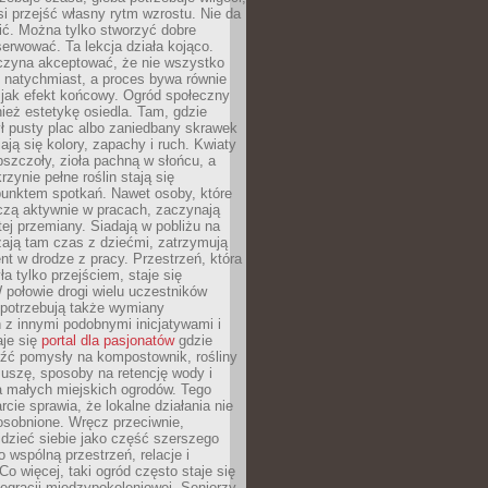
si przejść własny rytm wzrostu. Nie da
nić. Można tylko stworzyć dobre
serwować. Ta lekcja działa kojąco.
czyna akceptować, że nie wszystko
 natychmiast, a proces bywa równie
 jak efekt końcowy. Ogród społeczny
ież estetykę osiedla. Tam, gdzie
ł pusty plac albo zaniedbany skrawek
iają się kolory, zapachy i ruch. Kwiaty
pszczoły, zioła pachną w słońcu, a
rzynie pełne roślin stają się
punktem spotkań. Nawet osoby, które
czą aktywnie w pracach, zaczynają
tej przemiany. Siadają w pobliżu na
ają tam czas z dziećmi, zatrzymują
t w drodze z pracy. Przestrzeń, która
ła tylko przejściem, staje się
połowie drogi wielu uczestników
 potrzebują także wymiany
z innymi podobnymi inicjatywami i
aje się
portal dla pasjonatów
gdzie
źć pomysły na kompostownik, rośliny
uszę, sposoby na retencję wody i
la małych miejskich ogrodów. Tego
rcie sprawia, że lokalne działania nie
osobnione. Wręcz przeciwnie,
dzieć siebie jako część szerszego
o wspólną przestrzeń, relacje i
Co więcej, taki ogród często staje się
egracji międzypokoleniowej. Seniorzy,