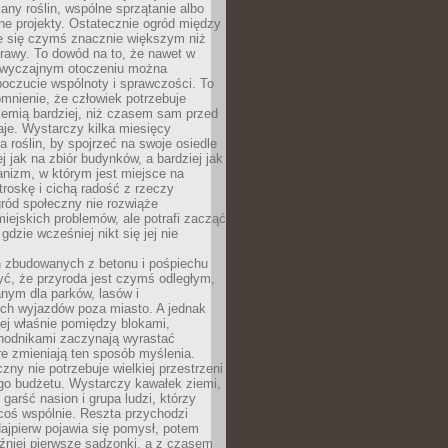
any roślin, wspólne sprzątanie albo
one projekty. Ostatecznie ogród między
je się czymś znacznie większym niż
rawy. To dowód na to, że nawet w
 zwyczajnym otoczeniu można
oczucie wspólnoty i sprawczości. To
mnienie, że człowiek potrzebuje
iemią bardziej, niż czasem sam przed
je. Wystarczy kilka miesięcy
a roślin, by spojrzeć na swoje osiedle
ej jak na zbiór budynków, a bardziej jak
nizm, w którym jest miejsce na
troskę i cichą radość z rzeczy
ród społeczny nie rozwiąże
iejskich problemów, ale potrafi zacząć
gdzie wcześniej nikt się jej nie
h zbudowanych z betonu i pośpiechu
yć, że przyroda jest czymś odległym,
nym dla parków, lasów i
h wyjazdów poza miasto. A jednak
ej właśnie pomiędzy blokami,
chodnikami zaczynają wyrastać
re zmieniają ten sposób myślenia.
zny nie potrzebuje wielkiej przestrzeni
go budżetu. Wystarczy kawałek ziemi,
 garść nasion i grupa ludzi, którzy
coś wspólnie. Reszta przychodzi
ajpierw pojawia się pomysł, potem
źniej pierwsze sadzonki, a z czasem