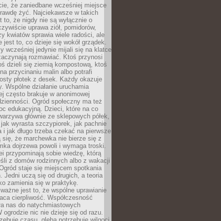
cie, że zaniedbane wcześniej miejsce
rawdę żyć. Najciekawsze w takich
t to, że nigdy nie są wyłącznie o
czywiście uprawa ziół, pomidorów,
y kwiatów sprawia wiele radości, ale
 jest to, co dzieje się wokół grządek.
y wcześniej jedynie mijali się na klatce
zaczynają rozmawiać. Ktoś przynosi
ś dzieli się ziemią kompostową, ktoś
na przycinaniu malin albo potrafi
osty płotek z desek. Każdy okazuje
y. Wspólne działanie uruchamia
rej często brakuje w anonimowej
dzienności. Ogród społeczny ma też
c edukacyjną. Dzieci, które na co
warzywa głównie ze sklepowych półek,
 jak wyrasta szczypiorek, jak pachnie
a i jak długo trzeba czekać na pierwsze
się, że marchewka nie bierze się z
iomka dojrzewa powoli i wymaga troski.
lei przypominają sobie wiedzę, którą
śli z domów rodzinnych albo z wakacji
Ogród staje się miejscem spotkania
 Jedni uczą się od drugich, a teoria
o zamienia się w praktykę.
ważne jest to, że wspólne uprawianie
raca cierpliwość. Współczesność
ła nas do natychmiastowych
 ogrodzie nic nie dzieje się od razu.
zebuje czasu, gleba potrzebuje wilgoci,