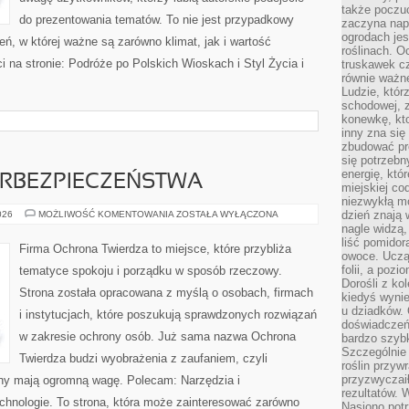
także poczu
do prezentowania tematów. To nie jest przypadkowy
zaczyna nap
ogrodach jes
zeń, w której ważne są zarówno klimat, jak i wartość
roślinach. O
 na stronie: Podróże po Polskich Wioskach i Styl Życia i
truskawek cz
równie ważne
Ludzie, którz
schodowej, 
konewkę, kto
inny zna się 
zbudować pr
się potrzebn
energię, któ
RBEZPIECZEŃSTWA
miejskiej co
niezwykłą mo
PODSTAWY
dzień znają 
026
MOŻLIWOŚĆ KOMENTOWANIA
ZOSTAŁA WYŁĄCZONA
CYBERBEZPIECZEŃSTWA
nagle widzą,
liść pomidor
Firma Ochrona Twierdza to miejsce, które przybliża
owoce. Uczą 
folii, a poz
tematyce spokoju i porządku w sposób rzeczowy.
Dorośli z ko
Strona została opracowana z myślą o osobach, firmach
kiedyś wynie
u dziadków. 
i instytucjach, które poszukują sprawdzonych rozwiązań
doświadczeń.
w zakresie ochrony osób. Już sama nazwa Ochrona
bardzo szybk
Szczególnie 
Twierdza budzi wyobrażenia z zaufaniem, czyli
roślin przyw
przyzwyczai
ony mają ogromną wagę. Polecam: Narzędzia i
rezultatów. W
hnologie. To strona, która może zainteresować zarówno
Nasiono potr