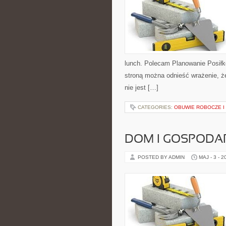
lunch. Polecam Planowanie Posiłk
stroną można odnieść wrażenie, że
nie jest […]
CATEGORIES:
OBUWIE ROBOCZE I
DOM I GOSPOD
POSTED BY ADMIN
MAJ - 3 - 2