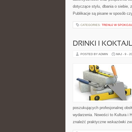
dotyczące stylu, dbania o siebie, 
Publikacje są pisane w sposób cz
CATEGORIES:
TRENUJ W SPOKOJU
DRINKI I KOKTAJ
POSTED BY ADMIN
MAJ - 9 - 2
poszukujących profesjonalnej obs
wydarzenia. Nowości to Kultura i H
znaleźć praktyczne wskazówki zw