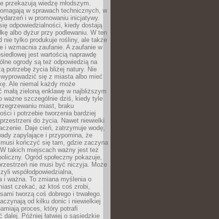
nie przekazują wiedzę młodszym.
pomagają w sprawach technicznych, w
wydarzeń i w promowaniu inicjatywy.
się odpowiedzialności, kiedy dostają
kę albo dyżur przy podlewaniu. W ten
 nie tylko produkuje rośliny, ale także
je i wzmacnia zaufanie. A zaufanie w
osiedlowej jest wartością naprawdę
ólne ogrody są też odpowiedzią na
ą potrzebę życia bliżej natury. Nie
wyprowadzić się z miasta albo mieć
kę. Ale niemal każdy może
ć małą zieloną enklawę w najbliższym
o ważne szczególnie dziś, kiedy tyle
rzegrzewaniu miast, braku
ości i potrzebie tworzenia bardziej
przestrzeni do życia. Nawet niewielki
czenie. Daje cień, zatrzymuje wodę,
ady zapylające i przypomina, że
 musi kończyć się tam, gdzie zaczyna
 W takich miejscach ważny jest też
oliczny. Ogród społeczny pokazuje,
rzestrzeń nie musi być niczyja. Może
zyli współodpowiedzialna,
a i ważna. To zmiana myślenia o
iast czekać, aż ktoś coś zrobi,
ami tworzą coś dobrego i trwałego.
aczynają od kilku donic i niewielkiej
amiają proces, który potrafi
 dalej. Później łatwiej o sąsiedzkie