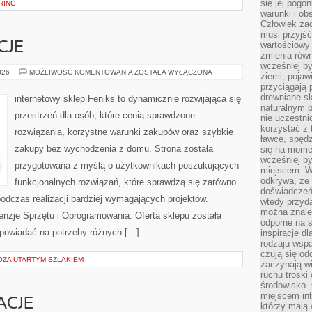
się jej pogo
ERING
warunki i ob
Człowiek za
musi przyjść
wartościowy
CJE
zmienia równ
wcześniej by
PRAWA
026
MOŻLIWOŚĆ KOMENTOWANIA
ZOSTAŁA WYŁĄCZONA
ziemi, pojaw
I
przyciągają 
REGULACJE
drewniane sk
internetowy sklep Feniks to dynamicznie rozwijająca się
naturalnym 
przestrzeń dla osób, które cenią sprawdzone
nie uczestni
korzystać z 
rozwiązania, korzystne warunki zakupów oraz szybkie
ławce, spędz
zakupy bez wychodzenia z domu. Strona została
się na momen
wcześniej by
przygotowana z myślą o użytkownikach poszukujących
miejscem. W 
odkrywa, że
funkcjonalnych rozwiązań, które sprawdzą się zarówno
doświadczeń 
odczas realizacji bardziej wymagających projektów.
wtedy przyd
można znale
cenzje Sprzętu i Oprogramowania. Oferta sklepu została
odporne na s
powiadać na potrzeby różnych […]
inspiracje d
rodzaju wspa
czują się od
ZA UTARTYM SZLAKIEM
zaczynają wi
ruchu troski 
środowisko. 
miejscem int
ACJE
którzy mają 