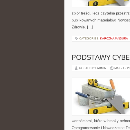
zbiór treści, lecz czytelna przestr
publikowanych materiałów. Nowości
Zdrowie. […]
CATEGORIES:
KARCZMAJANDURA
PODSTAWY CYBE
POSTED BY ADMIN
MAJ - 1 - 2
wartościami, które w branży ochr
Oprogramowanie i Nowoczesne Tec