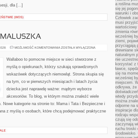
a roślina mu
sesji, dla […]
się jej pogo
warunki i ob
EŃSTWIE (WOS)
Człowiek za
musi przyjść
wartościowy
zmienia równ
 MALUSZKA
wcześniej by
ziemi, pojaw
przyciągają 
WYPRAWKA
2026
MOŻLIWOŚĆ KOMENTOWANIA
ZOSTAŁA WYŁĄCZONA
drewniane sk
DLA
MALUSZKA
naturalnym 
Wallaboo to pomocne miejsce w sieci stworzone z
nie uczestni
korzystać z 
myślą o opiekunach, którzy szukają sprawdzonych
ławce, spędz
się na momen
wskazówek dotyczących niemowląt. Strona skupia się
wcześniej by
na tym, co w pierwszych miesiącach i latach życia
miejscem. W 
odkrywa, że
dziecka jest naprawdę ważne: mądrym wyborze
doświadczeń 
akcesoriów. To blog, w którym można znaleźć wiele
wtedy przyd
można znale
Nowe kategorie na stronie to: Mama i Tata i Bezpieczne i
odporne na s
inspiracje d
ana z myślą o osobach, które chcą podejmować praktyczne
rodzaju wspa
czują się od
zaczynają wi
ruchu troski 
IALE
środowisko. 
miejscem int