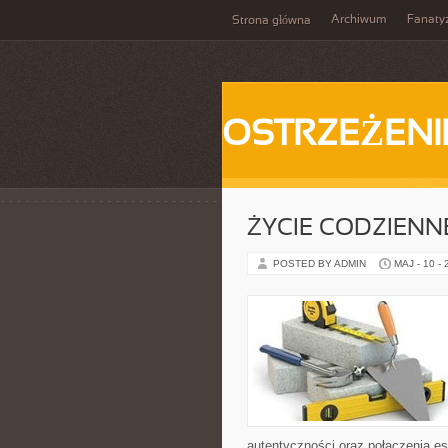
Archiwum
Fanat
Strona główna
OSTRZEŻENI
ŻYCIE CODZIENNE
POSTED BY ADMIN
MAJ - 10 -
autentyczności oraz połączenia es