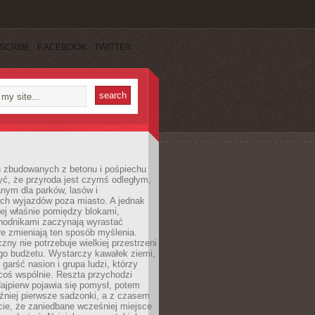
SCRIBE
FACEBOOK
TWITTER
h zbudowanych z betonu i pośpiechu
yć, że przyroda jest czymś odległym,
nym dla parków, lasów i
h wyjazdów poza miasto. A jednak
ej właśnie pomiędzy blokami,
chodnikami zaczynają wyrastać
re zmieniają ten sposób myślenia.
zny nie potrzebuje wielkiej przestrzeni
go budżetu. Wystarczy kawałek ziemi,
 garść nasion i grupa ludzi, którzy
coś wspólnie. Reszta przychodzi
ajpierw pojawia się pomysł, potem
źniej pierwsze sadzonki, a z czasem
cie, że zaniedbane wcześniej miejsce