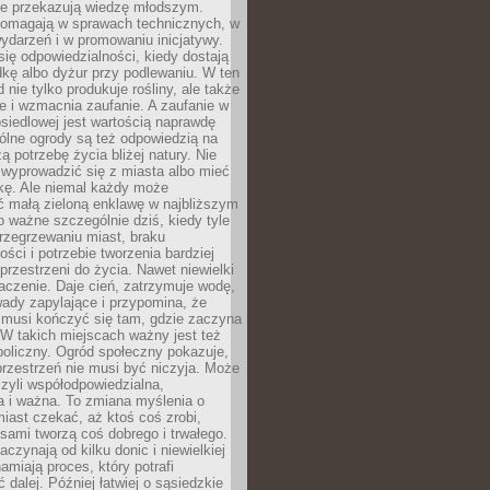
nie przekazują wiedzę młodszym.
pomagają w sprawach technicznych, w
wydarzeń i w promowaniu inicjatywy.
się odpowiedzialności, kiedy dostają
kę albo dyżur przy podlewaniu. W ten
 nie tylko produkuje rośliny, ale także
je i wzmacnia zaufanie. A zaufanie w
osiedlowej jest wartością naprawdę
ólne ogrody są też odpowiedzią na
ą potrzebę życia bliżej natury. Nie
wyprowadzić się z miasta albo mieć
kę. Ale niemal każdy może
ć małą zieloną enklawę w najbliższym
o ważne szczególnie dziś, kiedy tyle
rzegrzewaniu miast, braku
ości i potrzebie tworzenia bardziej
przestrzeni do życia. Nawet niewielki
czenie. Daje cień, zatrzymuje wodę,
ady zapylające i przypomina, że
 musi kończyć się tam, gdzie zaczyna
 W takich miejscach ważny jest też
oliczny. Ogród społeczny pokazuje,
rzestrzeń nie musi być niczyja. Może
zyli współodpowiedzialna,
a i ważna. To zmiana myślenia o
iast czekać, aż ktoś coś zrobi,
ami tworzą coś dobrego i trwałego.
aczynają od kilku donic i niewielkiej
amiają proces, który potrafi
 dalej. Później łatwiej o sąsiedzkie