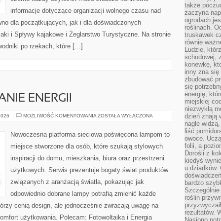
także poczu
informacje dotyczące organizacji wolnego czasu nad
zaczyna nap
ogrodach jes
no dla początkujących, jak i dla doświadczonych
roślinach. O
ki i Spływy kajakowe i Żeglarstwo Turystyczne. Na stronie
truskawek cz
równie ważne
dniki po rzekach, które […]
Ludzie, którz
schodowej, 
konewkę, kto
inny zna się 
zbudować pr
się potrzebn
energię, któ
NIE ENERGII
miejskiej co
niezwykłą mo
EKO
dzień znają 
2026
MOŻLIWOŚĆ KOMENTOWANIA
ZOSTAŁA WYŁĄCZONA
I
nagle widzą,
OSZCZĘDZANIE
liść pomidor
ENERGII
Nowoczesna platforma sieciowa poświęcona lampom to
owoce. Uczą 
folii, a poz
miejsce stworzone dla osób, które szukają stylowych
Dorośli z ko
inspiracji do domu, mieszkania, biura oraz przestrzeni
kiedyś wynie
u dziadków. 
użytkowych. Serwis prezentuje bogaty świat produktów
doświadczeń.
związanych z aranżacją światła, pokazując jak
bardzo szybk
Szczególnie 
odpowiednio dobrane lampy potrafią zmienić każde
roślin przyw
przyzwyczai
którzy cenią design, ale jednocześnie zwracają uwagę na
rezultatów. W
omfort użytkowania. Polecam: Fotowoltaika i Energia
Nasiono potr