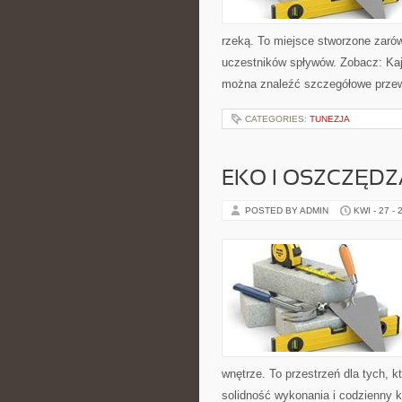
rzeką. To miejsce stworzone zarów
uczestników spływów. Zobacz: Kaja
można znaleźć szczegółowe przewo
CATEGORIES:
TUNEZJA
EKO I OSZCZĘDZA
POSTED BY ADMIN
KWI - 27 - 
wnętrze. To przestrzeń dla tych, 
solidność wykonania i codzienny k