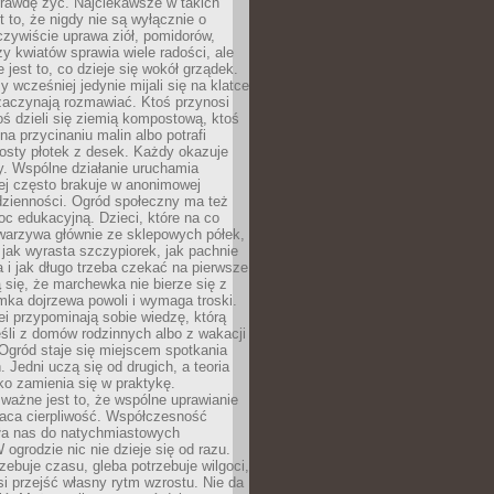
rawdę żyć. Najciekawsze w takich
t to, że nigdy nie są wyłącznie o
czywiście uprawa ziół, pomidorów,
y kwiatów sprawia wiele radości, ale
 jest to, co dzieje się wokół grządek.
y wcześniej jedynie mijali się na klatce
zaczynają rozmawiać. Ktoś przynosi
ś dzieli się ziemią kompostową, ktoś
na przycinaniu malin albo potrafi
osty płotek z desek. Każdy okazuje
y. Wspólne działanie uruchamia
rej często brakuje w anonimowej
dzienności. Ogród społeczny ma też
c edukacyjną. Dzieci, które na co
warzywa głównie ze sklepowych półek,
 jak wyrasta szczypiorek, jak pachnie
a i jak długo trzeba czekać na pierwsze
się, że marchewka nie bierze się z
iomka dojrzewa powoli i wymaga troski.
lei przypominają sobie wiedzę, którą
śli z domów rodzinnych albo z wakacji
Ogród staje się miejscem spotkania
 Jedni uczą się od drugich, a teoria
o zamienia się w praktykę.
ważne jest to, że wspólne uprawianie
raca cierpliwość. Współczesność
ła nas do natychmiastowych
 ogrodzie nic nie dzieje się od razu.
zebuje czasu, gleba potrzebuje wilgoci,
si przejść własny rytm wzrostu. Nie da