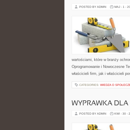
POSTED BY ADMIN
MAJ - 1 - 2
wartościami, które w branży ochr
Oprogramowanie i Nowoczesne Tec
właścicieli firm, jak i właścicieli po
CATEGORIES:
WIEDZA O SPOŁECZ
WYPRAWKA DLA
POSTED BY ADMIN
KWI - 30 - 