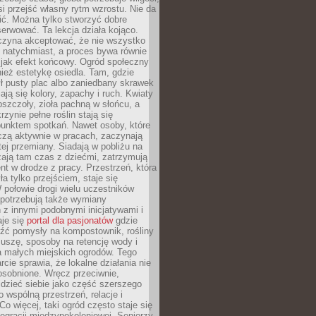
si przejść własny rytm wzrostu. Nie da
nić. Można tylko stworzyć dobre
serwować. Ta lekcja działa kojąco.
czyna akceptować, że nie wszystko
 natychmiast, a proces bywa równie
 jak efekt końcowy. Ogród społeczny
ież estetykę osiedla. Tam, gdzie
ł pusty plac albo zaniedbany skrawek
iają się kolory, zapachy i ruch. Kwiaty
pszczoły, zioła pachną w słońcu, a
rzynie pełne roślin stają się
punktem spotkań. Nawet osoby, które
czą aktywnie w pracach, zaczynają
tej przemiany. Siadają w pobliżu na
ają tam czas z dziećmi, zatrzymują
t w drodze z pracy. Przestrzeń, która
ła tylko przejściem, staje się
połowie drogi wielu uczestników
 potrzebują także wymiany
z innymi podobnymi inicjatywami i
aje się
portal dla pasjonatów
gdzie
źć pomysły na kompostownik, rośliny
uszę, sposoby na retencję wody i
la małych miejskich ogrodów. Tego
rcie sprawia, że lokalne działania nie
osobnione. Wręcz przeciwnie,
dzieć siebie jako część szerszego
o wspólną przestrzeń, relacje i
Co więcej, taki ogród często staje się
egracji międzypokoleniowej. Seniorzy,