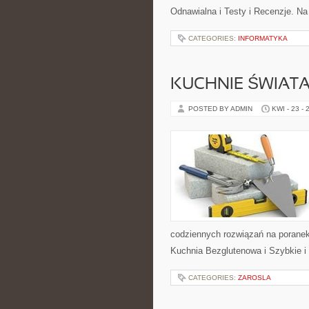
Odnawialna i Testy i Recenzje. Na
CATEGORIES:
INFORMATYKA
KUCHNIE ŚWIAT
POSTED BY ADMIN
KWI - 23 - 
codziennych rozwiązań na poranek,
Kuchnia Bezglutenowa i Szybkie i
CATEGORIES:
ZAROSLA