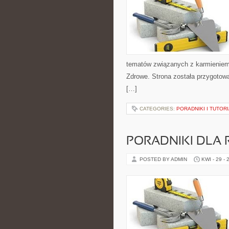
tematów związanych z karmieniem. 
Zdrowe. Strona została przygotow
[…]
CATEGORIES:
PORADNIKI I TUTOR
PORADNIKI DLA 
POSTED BY ADMIN
KWI - 29 - 