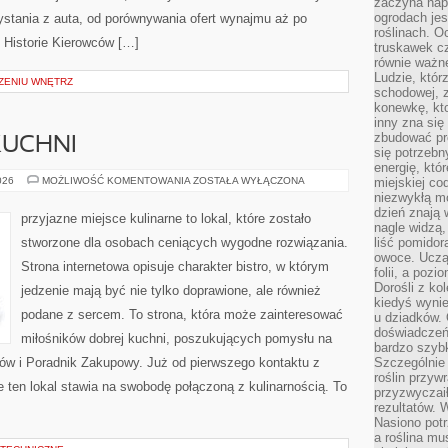
zaczyna nap
ogrodach jes
stania z auta, od porównywania ofert wynajmu aż po
roślinach. O
 Historie Kierowców […]
truskawek cz
równie ważne
Ludzie, którz
ZENIU WNĘTRZ
schodowej, 
konewkę, kto
inny zna się 
zbudować pr
KUCHNI
się potrzebn
energię, któ
ZERO-
026
MOŻLIWOŚĆ KOMENTOWANIA
ZOSTAŁA WYŁĄCZONA
miejskiej co
WASTE
niezwykłą mo
W
dzień znają 
KUCHNI
przyjazne miejsce kulinarne to lokal, które zostało
nagle widzą,
stworzone dla osobach ceniących wygodne rozwiązania.
liść pomidor
owoce. Uczą 
Strona internetowa opisuje charakter bistro, w którym
folii, a poz
Dorośli z ko
jedzenie mają być nie tylko doprawione, ale również
kiedyś wynie
podane z sercem. To strona, która może zainteresować
u dziadków. 
doświadczeń.
miłośników dobrej kuchni, poszukujących pomysłu na
bardzo szybk
ów i Poradnik Zakupowy. Już od pierwszego kontaktu z
Szczególnie 
roślin przyw
 ten lokal stawia na swobodę połączoną z kulinarnością. To
przyzwyczai
rezultatów. W
Nasiono potr
a roślina mu