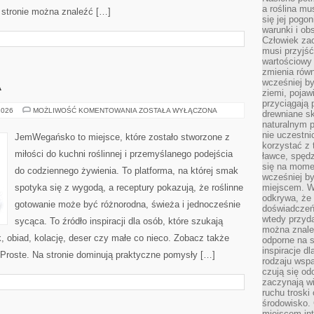
a roślina mu
 stronie można znaleźć […]
się jej pogo
warunki i ob
Człowiek za
musi przyjść
wartościowy
zmienia równ
wcześniej by
A
ziemi, pojaw
przyciągają 
KUCHNIE
2026
MOŻLIWOŚĆ KOMENTOWANIA
ZOSTAŁA WYŁĄCZONA
drewniane sk
ŚWIATA
naturalnym 
nie uczestni
JemWegańsko to miejsce, które zostało stworzone z
korzystać z 
miłości do kuchni roślinnej i przemyślanego podejścia
ławce, spędz
się na momen
do codziennego żywienia. To platforma, na której smak
wcześniej by
spotyka się z wygodą, a receptury pokazują, że roślinne
miejscem. W 
odkrywa, że
gotowanie może być różnorodna, świeża i jednocześnie
doświadczeń 
wtedy przyd
sycąca. To źródło inspiracji dla osób, które szukają
można znale
 obiad, kolację, deser czy małe co nieco. Zobacz także
odporne na s
inspiracje d
 Proste. Na stronie dominują praktyczne pomysły […]
rodzaju wspa
czują się od
zaczynają wi
ruchu troski 
środowisko. 
miejscem int