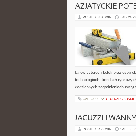
AZJATYCKIE POT
POSTED BY ADMIN
KWI - 20 - 
fanów czterech kółek oraz osób o
technologiach, trendach rynkowych
codziennych zagadnieniach związ
CATEGORIES:
BIEGI NARCIARSKIE
JACUZZI I WANN
POSTED BY ADMIN
KWI - 17 - 