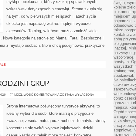
myślą o opiekunach, którzy szukają sprawdzonych
święta, wymi
kolejne ziel
wskazówek dotyczących niemowląt. Strona skupia się
blokami sta
na tym, co w pierwszych miesiącach i latach życia
miejscem up
najbardziej
dziecka jest naprawdę ważne: mądrym wyborze
odbudować p
także przypo
akcesoriów. To blog, w którym można znaleźć wiele
kontaktu z z
Nowe kategorie na stronie to: Mama i Tata i Bezpieczne i
sobą przyzna
pielęgnowani
ana z myślą o osobach, które chcą podejmować praktyczne
inaczej. Mni
na żywy orga
współpracę, 
prostych. Og
IALE
wszystkich m
zmianę tam, 
spodziewał.
Na osiedlac
RODZIN I GRUP
łatwo uwierz
zarezerwowa
weekendowyc
PORADNIKI
2026
MOŻLIWOŚĆ KOMENTOWANIA
ZOSTAŁA WYŁĄCZONA
DLA
coraz części
RODZIN
garażami i 
I
Strona internetowa poświęcony turystyce aktywnej to
miejsca, któ
GRUP
Ogród społec
idealny wybór dla osób, które marzą o przygodzie
ani ogromne
związanej z wodą, naturą oraz ruchem. Tematyka strony
kilka skrzyń,
chcą zrobić 
koncentruje się wokół wypraw kajakowych, dzięki
stopniowo. N
rozmowy, pó
czemu każdy czytelnik może znaleźć konkretne