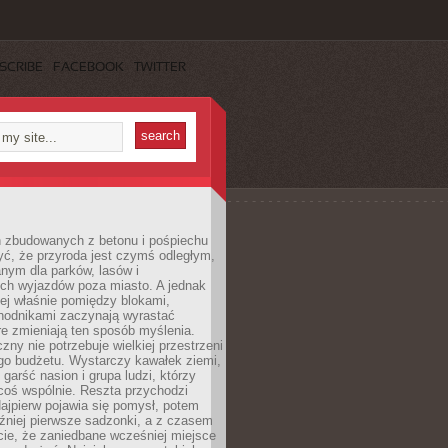
SCRIBE
FACEBOOK
TWITTER
h zbudowanych z betonu i pośpiechu
yć, że przyroda jest czymś odległym,
nym dla parków, lasów i
h wyjazdów poza miasto. A jednak
ej właśnie pomiędzy blokami,
chodnikami zaczynają wyrastać
re zmieniają ten sposób myślenia.
zny nie potrzebuje wielkiej przestrzeni
go budżetu. Wystarczy kawałek ziemi,
 garść nasion i grupa ludzi, którzy
coś wspólnie. Reszta przychodzi
ajpierw pojawia się pomysł, potem
źniej pierwsze sadzonki, a z czasem
cie, że zaniedbane wcześniej miejsce