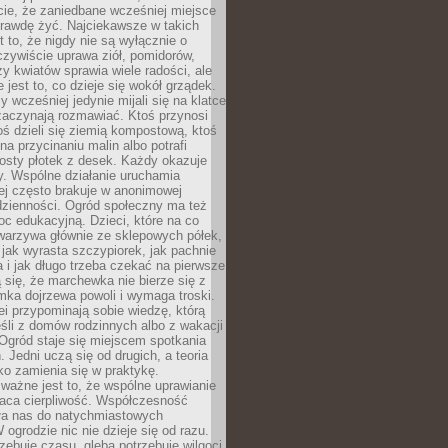
cie, że zaniedbane wcześniej miejsce
rawdę żyć. Najciekawsze w takich
t to, że nigdy nie są wyłącznie o
czywiście uprawa ziół, pomidorów,
y kwiatów sprawia wiele radości, ale
 jest to, co dzieje się wokół grządek.
y wcześniej jedynie mijali się na klatce
zaczynają rozmawiać. Ktoś przynosi
ś dzieli się ziemią kompostową, ktoś
na przycinaniu malin albo potrafi
osty płotek z desek. Każdy okazuje
y. Wspólne działanie uruchamia
rej często brakuje w anonimowej
dzienności. Ogród społeczny ma też
c edukacyjną. Dzieci, które na co
warzywa głównie ze sklepowych półek,
 jak wyrasta szczypiorek, jak pachnie
a i jak długo trzeba czekać na pierwsze
się, że marchewka nie bierze się z
iomka dojrzewa powoli i wymaga troski.
lei przypominają sobie wiedzę, którą
śli z domów rodzinnych albo z wakacji
Ogród staje się miejscem spotkania
 Jedni uczą się od drugich, a teoria
o zamienia się w praktykę.
ważne jest to, że wspólne uprawianie
raca cierpliwość. Współczesność
ła nas do natychmiastowych
 ogrodzie nic nie dzieje się od razu.
zebuje czasu, gleba potrzebuje wilgoci,