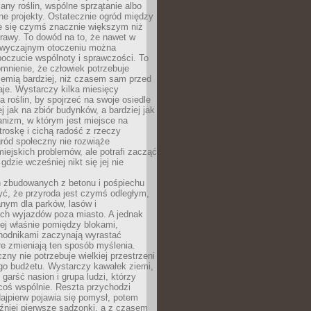
any roślin, wspólne sprzątanie albo
one projekty. Ostatecznie ogród między
je się czymś znacznie większym niż
rawy. To dowód na to, że nawet w
 zwyczajnym otoczeniu można
oczucie wspólnoty i sprawczości. To
mnienie, że człowiek potrzebuje
iemią bardziej, niż czasem sam przed
je. Wystarczy kilka miesięcy
a roślin, by spojrzeć na swoje osiedle
ej jak na zbiór budynków, a bardziej jak
nizm, w którym jest miejsce na
troskę i cichą radość z rzeczy
ród społeczny nie rozwiąże
iejskich problemów, ale potrafi zacząć
gdzie wcześniej nikt się jej nie
h zbudowanych z betonu i pośpiechu
yć, że przyroda jest czymś odległym,
nym dla parków, lasów i
h wyjazdów poza miasto. A jednak
ej właśnie pomiędzy blokami,
chodnikami zaczynają wyrastać
re zmieniają ten sposób myślenia.
zny nie potrzebuje wielkiej przestrzeni
go budżetu. Wystarczy kawałek ziemi,
 garść nasion i grupa ludzi, którzy
coś wspólnie. Reszta przychodzi
ajpierw pojawia się pomysł, potem
źniej pierwsze sadzonki, a z czasem