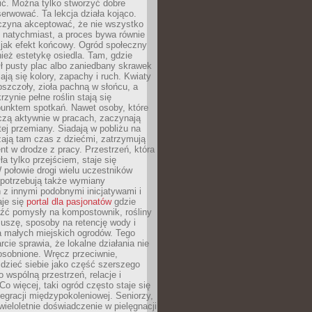
nić. Można tylko stworzyć dobre
serwować. Ta lekcja działa kojąco.
czyna akceptować, że nie wszystko
 natychmiast, a proces bywa równie
 jak efekt końcowy. Ogród społeczny
ież estetykę osiedla. Tam, gdzie
ł pusty plac albo zaniedbany skrawek
iają się kolory, zapachy i ruch. Kwiaty
pszczoły, zioła pachną w słońcu, a
rzynie pełne roślin stają się
punktem spotkań. Nawet osoby, które
czą aktywnie w pracach, zaczynają
tej przemiany. Siadają w pobliżu na
ają tam czas z dziećmi, zatrzymują
t w drodze z pracy. Przestrzeń, która
ła tylko przejściem, staje się
połowie drogi wielu uczestników
 potrzebują także wymiany
z innymi podobnymi inicjatywami i
aje się
portal dla pasjonatów
gdzie
źć pomysły na kompostownik, rośliny
uszę, sposoby na retencję wody i
la małych miejskich ogrodów. Tego
rcie sprawia, że lokalne działania nie
osobnione. Wręcz przeciwnie,
dzieć siebie jako część szerszego
o wspólną przestrzeń, relacje i
Co więcej, taki ogród często staje się
egracji międzypokoleniowej. Seniorzy,
wieloletnie doświadczenie w pielęgnacji