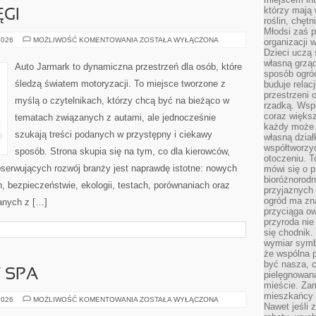
którzy mają 
ĘGI
roślin, chęt
Młodsi zaś 
AZJATYCKIE
2026
MOŻLIWOŚĆ KOMENTOWANIA
ZOSTAŁA WYŁĄCZONA
organizacji 
POTĘGI
Dzieci uczą 
własną grząd
Auto Jarmark to dynamiczna przestrzeń dla osób, które
sposób ogród
śledzą światem motoryzacji. To miejsce tworzone z
buduje relac
przestrzeni 
myślą o czytelnikach, którzy chcą być na bieżąco w
rzadką. Wsp
coraz większ
tematach związanych z autami, ale jednocześnie
każdy może 
szukają treści podanych w przystępny i ciekawy
własną dział
współtworzy
sposób. Strona skupia się na tym, co dla kierowców,
otoczeniu. T
bserwujących rozwój branży jest naprawdę istotne: nowych
mówi się o p
bioróżnorodn
, bezpieczeństwie, ekologii, testach, porównaniach oraz
przyjaznych 
ogród ma zna
anych z […]
przyciąga ow
przyroda nie
się chodnik.
wymiar symb
że wspólna p
być nasza, c
Y SPA
pielęgnowan
mieście. Zam
mieszkańcy s
JACUZZI
2026
MOŻLIWOŚĆ KOMENTOWANIA
ZOSTAŁA WYŁĄCZONA
Nawet jeśli z
I
WANNY