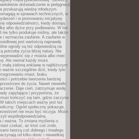
wieloletnie doświadczenie w pielęgnacji
nie przekazują wiedzę młodszym.
pomagają w sprawach technicznych, w
wydarzeń i w promowaniu inicjatywy.
się odpowiedzialności, kiedy dostają
kę albo dyżur przy podlewaniu. W ten
 nie tylko produkuje rośliny, ale także
je i wzmacnia zaufanie. A zaufanie w
osiedlowej jest wartością naprawdę
ólne ogrody są też odpowiedzią na
ą potrzebę życia bliżej natury. Nie
wyprowadzić się z miasta albo mieć
kę. Ale niemal każdy może
ć małą zieloną enklawę w najbliższym
o ważne szczególnie dziś, kiedy tyle
rzegrzewaniu miast, braku
ości i potrzebie tworzenia bardziej
przestrzeni do życia. Nawet niewielki
czenie. Daje cień, zatrzymuje wodę,
ady zapylające i przypomina, że
 musi kończyć się tam, gdzie zaczyna
 W takich miejscach ważny jest też
oliczny. Ogród społeczny pokazuje,
rzestrzeń nie musi być niczyja. Może
zyli współodpowiedzialna,
a i ważna. To zmiana myślenia o
iast czekać, aż ktoś coś zrobi,
ami tworzą coś dobrego i trwałego.
aczynają od kilku donic i niewielkiej