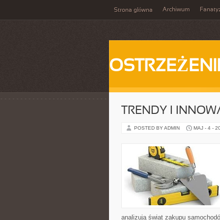
Archiwum
Fanat
Strona główna
OSTRZEŻENI
TRENDY I INNOW
POSTED BY ADMIN
MAJ - 4 - 2
analizują świat zakupu samochodó