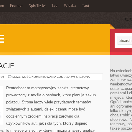
yzm
Premier
Tagi
Widzka
Tagi
Spis Treści
SUB
E
ACJE
Na osiedlac
łatwo uwierz
TRENDY
026
MOŻLIWOŚĆ KOMENTOWANIA
ZOSTAŁA WYŁĄCZONA
zarezerwowa
I
INNOWACJE
weekendowyc
Rentdabcar to motoryzacyjny serwis internetowy
coraz części
garażami i 
prowadzony z myślą o osobach, które planują zakup
miejsca, któ
Ogród społec
pojazdu. Strona łączy wiele przydatnych tematów
ani ogromne
związanych z autami, dzięki czemu może być
kilka skrzyń,
chcą zrobić 
codziennym źródłem inspiracji zarówno dla
stopniowo. N
użytkowników aut, jak i dla tych, którzy dopiero
rozmowy, pó
także poczu
w. To miejsce w sieci, w którym można znaleźć analizy