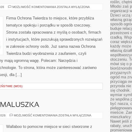
roślin, chęt
Młodsi zaś 
PODSTAWY
026
MOŻLIWOŚĆ KOMENTOWANIA
ZOSTAŁA WYŁĄCZONA
CYBERBEZPIECZEŃSTWA
organizacji 
Dzieci uczą 
Firma Ochrona Twierdza to miejsce, które przybliża
własną grząd
sposób ogród
tematyce spokoju i porządku w sposób rzeczowy.
buduje relac
Strona została opracowana z myślą o osobach, firmach
przestrzeni 
rzadką. Wsp
i instytucjach, które poszukują sprawdzonych rozwiązań
coraz większ
każdy może 
w zakresie ochrony osób. Już sama nazwa Ochrona
własną dział
Twierdza budzi wyobrażenia z zaufaniem, czyli
współtworzy
otoczeniu. T
ony mają ogromną wagę. Polecam: Narzędzia i
mówi się o p
hnologie. To strona, która może zainteresować zarówno
bioróżnorodn
przyjaznych 
sesji, dla […]
ogród ma zna
przyciąga ow
przyroda nie
EŃSTWIE (WOS)
się chodnik.
wymiar symb
że wspólna p
być nasza, c
 MALUSZKA
pielęgnowan
mieście. Zam
WYPRAWKA
2026
MOŻLIWOŚĆ KOMENTOWANIA
ZOSTAŁA WYŁĄCZONA
mieszkańcy s
DLA
Nawet jeśli z
MALUSZKA
rabaty, uruch
Wallaboo to pomocne miejsce w sieci stworzone z
promieniować