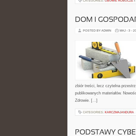
CATEGORIES:
OBUWIE ROBOCZE I
DOM I GOSPOD
POSTED BY ADMIN
MAJ - 3 - 2
zbiór treści, lecz czytelna przestr
publikowanych materiałów. Nowości
Zdrowie. […]
CATEGORIES:
KARCZMAJANDURA
PODSTAWY CYBE