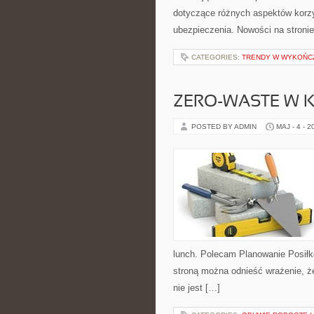
dotyczące różnych aspektów korzy
ubezpieczenia. Nowości na stronie
CATEGORIES:
TRENDY W WYKOŃC
ZERO-WASTE W 
POSTED BY ADMIN
MAJ - 4 - 2
lunch. Polecam Planowanie Posiłk
stroną można odnieść wrażenie, że
nie jest […]