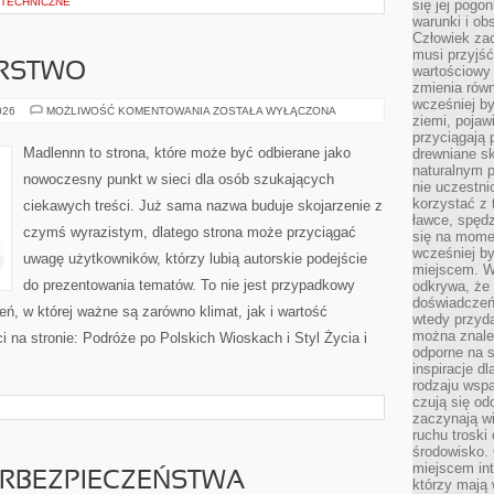
 TECHNICZNE
się jej pogo
warunki i ob
Człowiek za
musi przyjść
ARSTWO
wartościowy
zmienia równ
wcześniej by
DOM
026
MOŻLIWOŚĆ KOMENTOWANIA
ZOSTAŁA WYŁĄCZONA
ziemi, pojaw
I
GOSPODARSTWO
przyciągają 
Madlennn to strona, które może być odbierane jako
drewniane sk
naturalnym 
nowoczesny punkt w sieci dla osób szukających
nie uczestni
korzystać z 
ciekawych treści. Już sama nazwa buduje skojarzenie z
ławce, spędz
czymś wyrazistym, dlatego strona może przyciągać
się na momen
wcześniej by
uwagę użytkowników, którzy lubią autorskie podejście
miejscem. W 
do prezentowania tematów. To nie jest przypadkowy
odkrywa, że
doświadczeń 
zeń, w której ważne są zarówno klimat, jak i wartość
wtedy przyd
można znale
 na stronie: Podróże po Polskich Wioskach i Styl Życia i
odporne na s
inspiracje d
rodzaju wspa
czują się od
zaczynają wi
ruchu troski 
środowisko. 
miejscem int
RBEZPIECZEŃSTWA
którzy mają 