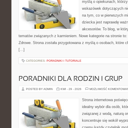
myślą o opiekunach, którz
wskazówek dotyczących nie
na tym, co w pierwszych mi
dziecka jest naprawdę wa
akcesoriów. To blog, w któ
tematów związanych z karmieniem. Nowe kategorie na stronie to:
Zdrowe. Strona została przygotowana z myślą o osobach, które 
[…]
CATEGORIES:
PORADNIKI I TUTORIALE
PORADNIKI DLA RODZIN I GRUP
POSTED BY ADMIN
KWI - 29 - 2026
MOŻLIWOŚĆ KOMENTOWA
Strona internetowa poświęc
idealny wybór dla osób, kt
związanej z wodą, naturą o
koncentruje się wokół wypr
czemu każdy czytelnik moż