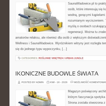
SaunaWadowice.pl to prakt
osób, które interesują się k
wodną, gorącymi kąpielami
rozumianym wyciszeniem. T
myślą o osobach szukającyc
regeneracji. Można tu znal
amatorów relaksu, ale również dla osób z większym doświadcze
Wellness i SaunaWadowice. Wyróżnikiem witryny jest rozległa te
się do jednego typu wypoczynku, […]
CATEGORIES:
ROŚLINNE WNĘTRZA I URBAN JUNGLE
IKONICZNE BUDOWLE ŚWIATA
POSTED BY ADMIN
KWI - 16 - 2026
MOŻLIWOŚĆ KOMENTOWA
Magazyn poświęcony archite
którym fascynacja spotyka
Strona została stworzona z