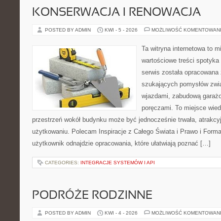
KONSERWACJA I RENOWACJA
POSTED BY ADMIN
KWI - 5 - 2026
MOŻLIWOŚĆ KOMENTOWAN
Ta witryna internetowa to m
wartościowe treści spotyka 
serwis została opracowana 
szukających pomysłów zwią
wjazdami, zabudową garażo
poręczami. To miejsce wiedz
przestrzeń wokół budynku może być jednocześnie trwała, atrakcy
użytkowaniu. Polecam Inspiracje z Całego Świata i Prawo i Forma
użytkownik odnajdzie opracowania, które ułatwiają poznać […]
CATEGORIES:
INTEGRACJE SYSTEMÓW I API
PODRÓŻE RODZINNE
POSTED BY ADMIN
KWI - 4 - 2026
MOŻLIWOŚĆ KOMENTOWAN