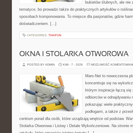
bukietów ślubnych, ale nie 
tematyce, bo prowadzi także do praktycznych artykułów o roślinac
sposobach komponowania. To miejsce dla pasjonatów, gdzie harm
doświadczeniem. […]
CATEGORIES:
THAIFUN
OKNA I STOLARKA OTWOROWA
POSTED BY ADMIN
KWI - 7 - 2026
MOŻLIWOŚĆ KOMENTOWAN
Mars-Net to nowoczesna pla
koncentruje się na wykończ
którym inspiracje łączą się
odbiorców w odnajdywaniu na
pokazując wiele praktyczn
podłogami, a także z przes
centrum porad dla osób, które urządzają wnętrze od podstaw. War
Stolarka Otworowa i Listwy i Detale Wykończeniowe. Na stronie
artykuły, które omawiają istotne tematy […]