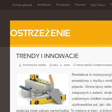
Archiwum
Fanatyzm
Premier
T
Strona główna
Spis Treści
OSTRZEŻENIE
TRENDY I INNOWACJE
POSTED BY ADMIN
MAJ - 4 - 2026
MOŻLIWOŚĆ KOMENTOWAN
Rentdabcar to motoryzacyjn
prowadzony z myślą o osob
pojazdu. Strona łączy wiel
związanych z autami, dzię
codziennym źródłem inspira
użytkowników aut, jak i dla 
analizują świat zakupu samochodów. To miejsce w sieci, w który