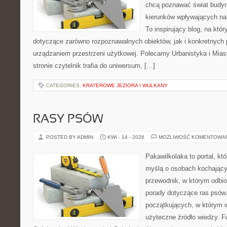
chcą poznawać świat budynk
kierunków wpływających na 
To inspirujący blog, na któ
dotyczące zarówno rozpoznawalnych obiektów, jak i konkretnyc
urządzaniem przestrzeni użytkowej. Polecamy Urbanistyka i Miast
stronie czytelnik trafia do uniwersum, […]
CATEGORIES:
KRATEROWE JEZIORA I WULKANY
RASY PSÓW
POSTED BY ADMIN
KWI - 14 - 2026
MOŻLIWOŚĆ KOMENTOWA
Pakawilkolaka to portal, kt
myślą o osobach kochający
przewodnik, w którym odbio
porady dotyczące ras psów.
początkujących, w którym w
użyteczne źródło wiedzy. Fa