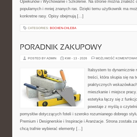
Opiekunów i Wychowanie i Szkolenie. Na stronie można znaleźć 
popularnych i mniej znanych ras. Dzięki temu użytkownik ma moż
konkretne rasy. Opisy obejmują […]
CATEGORIES:
BOCHEN-CHLEBA
PORADNIK ZAKUPOWY
POSTED BY ADMIN
KWI - 13 - 2026
MOŻLIWOŚĆ KOMENTOWA
Italsystem to dynamicznie r
treści, która skupia się na
praktycznych wskazówkach
mieszkanie i miejsce pracy.
estetyka łączy się z funkcj
powstaje z myślą o czyteln
pomysłów dotyczących foteli i szeroko rozumianego dobrego styl
Premium i Designerskie i Inspiracje i Aranżacje. Strona została z
chcą trafnie wybierać elementy […]