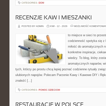
CATEGORIES:
DOM
RECENZJE KAW I MIESZANKI
POSTED BY ADMIN
KWI - 12 - 2026
MOŻLIWOŚĆ KOMENTOWA
to miejsce w sieci to przes
codzienność spotyka się z 
miłość do aromatycznych n
konkretne inspiracje, cieka
wiedzy. To blog, który zost
aromatycznych naparów, wiel
tych, którzy po prostu chcą lepiej poznać codzienne rytuały zwi
ulubionych napojów. Polecam Parzenie Kawy i Kawowe DIY i Ręko
znaleźć […]
CATEGORIES:
POMOC DZIECIOM
RESTAURACJE W POLSCE