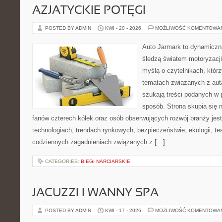
AZJATYCKIE POTĘGI
POSTED BY ADMIN
KWI - 20 - 2026
MOŻLIWOŚĆ KOMENTOWA
Auto Jarmark to dynamiczna
śledzą światem motoryzacji
myślą o czytelnikach, któr
tematach związanych z aut
szukają treści podanych w 
sposób. Strona skupia się 
fanów czterech kółek oraz osób obserwujących rozwój branży jes
technologiach, trendach rynkowych, bezpieczeństwie, ekologii, t
codziennych zagadnieniach związanych z […]
CATEGORIES:
BIEGI NARCIARSKIE
JACUZZI I WANNY SPA
POSTED BY ADMIN
KWI - 17 - 2026
MOŻLIWOŚĆ KOMENTOWA