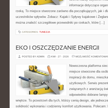
informacje dotyczące organ
rzeką. To miejsce stworzone zarówno dla początkujących, jak i 
uczestników spływów. Zobacz: Kajaki i Spływy kajakowe i Żeglars
można znaleźć szczegółowe przewodniki po rzekach, które […]
CATEGORIES:
TUNEZJA
EKO I OSZCZĘDZANIE ENERGII
POSTED BY ADMIN
KWI - 27 - 2026
MOŻLIWOŚĆ KOMENTOWA
Nowoczesna platforma sie
miejsce stworzone dla osób
inspiracji do domu, mieszka
użytkowych. Serwis prezent
związanych z aranżacją świ
odpowiednio dobrane lampy 
wnętrze. To przestrzeń dla tych, którzy cenią design, ale jednoc
solidność wykonania i codzienny komfort użytkowania. Polecam: F