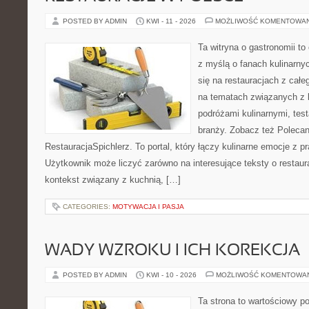
POSTED BY ADMIN
KWI - 11 - 2026
MOŻLIWOŚĆ KOMENTOWA
Ta witryna o gastronomii t
z myślą o fanach kulinarnyc
się na restauracjach z całe
na tematach związanych z l
podróżami kulinarnymi, tes
branży. Zobacz też Polecan
RestauracjaSpichlerz. To portal, który łączy kulinarne emocje z p
Użytkownik może liczyć zarówno na interesujące teksty o restaura
kontekst związany z kuchnią, […]
CATEGORIES:
MOTYWACJA I PASJA
WADY WZROKU I ICH KOREKCJA
POSTED BY ADMIN
KWI - 10 - 2026
MOŻLIWOŚĆ KOMENTOWA
Ta strona to wartościowy p