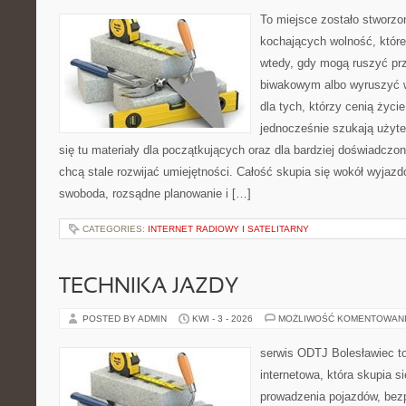
To miejsce zostało stworz
kochających wolność, które
wtedy, gdy mogą ruszyć pr
biwakowym albo wyruszyć w
dla tych, którzy cenią życie 
jednocześnie szukają użyte
się tu materiały dla początkujących oraz dla bardziej doświadczo
chcą stale rozwijać umiejętności. Całość skupia się wokół wyjazdó
swoboda, rozsądne planowanie i […]
CATEGORIES:
INTERNET RADIOWY I SATELITARNY
TECHNIKA JAZDY
POSTED BY ADMIN
KWI - 3 - 2026
MOŻLIWOŚĆ KOMENTOWAN
serwis ODTJ Bolesławiec t
internetowa, która skupia s
prowadzenia pojazdów, bez