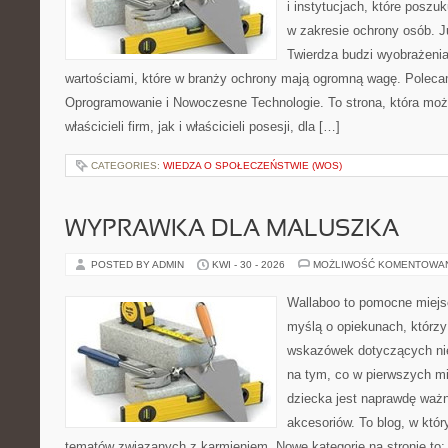
i instytucjach, które posz
w zakresie ochrony osób.
Twierdza budzi wyobrażenia
wartościami, które w branży ochrony mają ogromną wagę. Poleca
Oprogramowanie i Nowoczesne Technologie. To strona, która mo
właścicieli firm, jak i właścicieli posesji, dla […]
CATEGORIES:
WIEDZA O SPOŁECZEŃSTWIE (WOS)
WYPRAWKA DLA MALUSZKA
POSTED BY ADMIN
KWI - 30 - 2026
MOŻLIWOŚĆ KOMENTOWA
Wallaboo to pomocne miejs
myślą o opiekunach, którz
wskazówek dotyczących nie
na tym, co w pierwszych mi
dziecka jest naprawdę wa
akcesoriów. To blog, w któ
tematów związanych z karmieniem. Nowe kategorie na stronie to: