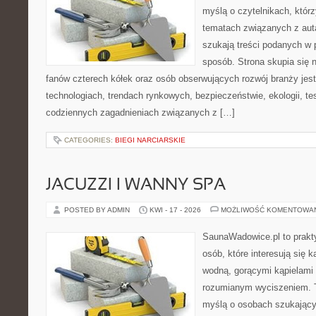
myślą o czytelnikach, któr
tematach związanych z aut
szukają treści podanych w 
sposób. Strona skupia się 
fanów czterech kółek oraz osób obserwujących rozwój branży jes
technologiach, trendach rynkowych, bezpieczeństwie, ekologii, t
codziennych zagadnieniach związanych z […]
CATEGORIES:
BIEGI NARCIARSKIE
JACUZZI I WANNY SPA
POSTED BY ADMIN
KWI - 17 - 2026
MOŻLIWOŚĆ KOMENTOWA
SaunaWadowice.pl to prakt
osób, które interesują się k
wodną, gorącymi kąpielami
rozumianym wyciszeniem. T
myślą o osobach szukającyc