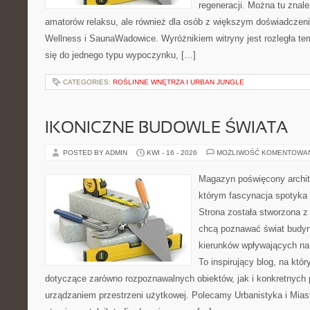
regeneracji. Można tu znal
amatorów relaksu, ale również dla osób z większym doświadcze
Wellness i SaunaWadowice. Wyróżnikiem witryny jest rozległa te
się do jednego typu wypoczynku, […]
CATEGORIES:
ROŚLINNE WNĘTRZA I URBAN JUNGLE
IKONICZNE BUDOWLE ŚWIATA
POSTED BY ADMIN
KWI - 16 - 2026
MOŻLIWOŚĆ KOMENTOWA
Magazyn poświęcony archite
którym fascynacja spotyka
Strona została stworzona z
chcą poznawać świat budynk
kierunków wpływających na 
To inspirujący blog, na któ
dotyczące zarówno rozpoznawalnych obiektów, jak i konkretnyc
urządzaniem przestrzeni użytkowej. Polecamy Urbanistyka i Miast