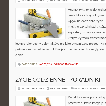
POSTED BY ADMIN
MAJ - 20 - 2026
MOŻLIWOŚĆ KOMENTOWA
Augmentyka to wizjonerska 
osób, które chcą odkrywać ś
wpływ na codzienne życie. 
myślą o czytelnikach, którzy
algorytmy zmieniają nasze r
którym cyfrowa transformac
jedynie jako suchy zbiór faktów, ale jako dynamiczny proces. Na
poświęcone zagadnieniom, które jeszcze niedawno kojarzyły się 
a dziś […]
CATEGORIES:
NARZĘDZIA I OPROGRAMOWANIE
ŻYCIE CODZIENNE I PORADNIKI
POSTED BY ADMIN
MAJ - 10 - 2026
MOŻLIWOŚĆ KOMENTOWA
Portal tworzony pod marką
przestrzeń, które integruje 