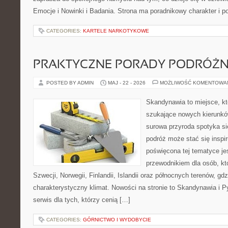
Emocje i Nowinki i Badania. Strona ma poradnikowy charakter i 
CATEGORIES:
KARTELE NARKOTYKOWE
PRAKTYCZNE PORADY PODRÓŻN
POSTED BY ADMIN
MAJ - 22 - 2026
MOŻLIWOŚĆ KOMENTOWA
Skandynawia to miejsce, któ
szukające nowych kierunkó
surowa przyroda spotyka si
podróż może stać się inspir
poświęcona tej tematyce j
przewodnikiem dla osób, kt
Szwecji, Norwegii, Finlandii, Islandii oraz północnych terenów, gd
charakterystyczny klimat. Nowości na stronie to Skandynawia i Py
serwis dla tych, którzy cenią […]
CATEGORIES:
GÓRNICTWO I WYDOBYCIE