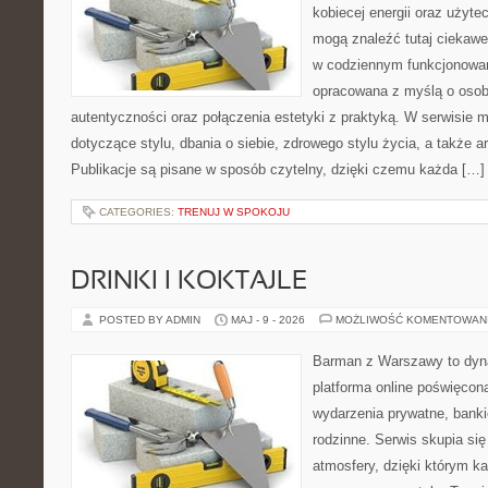
kobiecej energii oraz użytec
mogą znaleźć tutaj ciekawe
w codziennym funkcjonowan
opracowana z myślą o osob
autentyczności oraz połączenia estetyki z praktyką. W serwisie 
dotyczące stylu, dbania o siebie, zdrowego stylu życia, a także ar
Publikacje są pisane w sposób czytelny, dzięki czemu każda […]
CATEGORIES:
TRENUJ W SPOKOJU
DRINKI I KOKTAJLE
POSTED BY ADMIN
MAJ - 9 - 2026
MOŻLIWOŚĆ KOMENTOWAN
Barman z Warszawy to dyna
platforma online poświęcon
wydarzenia prywatne, banki
rodzinne. Serwis skupia się
atmosfery, dzięki którym k