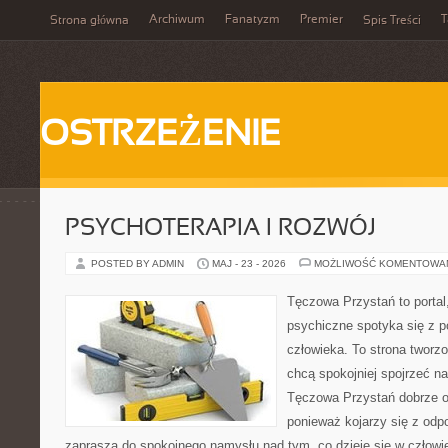
Archiwum
Fanatyzm
Premier
T
Strona główna
Spis Treści
OSTRZEŻENIE
PSYCHOTERAPIA I ROZWÓJ
POSTED BY ADMIN
MAJ - 23 - 2026
MOŻLIWOŚĆ KOMENTOWA
Tęczowa Przystań to portal
psychiczne spotyka się z 
człowieka. To strona tworz
chcą spokojniej spojrzeć n
Tęczowa Przystań dobrze od
ponieważ kojarzy się z odp
zaprasza do spokojnego namysłu nad tym, co dzieje się w człowi