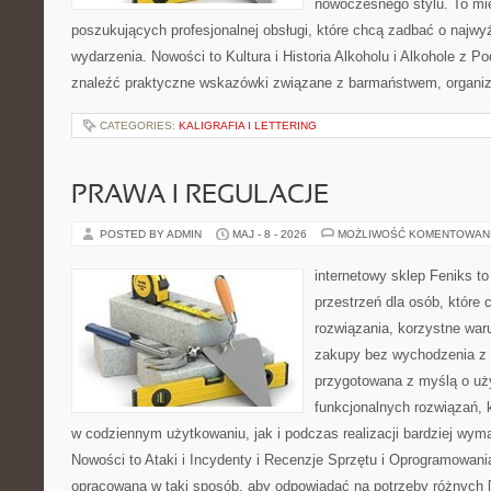
nowoczesnego stylu. To mi
poszukujących profesjonalnej obsługi, które chcą zadbać o naj
wydarzenia. Nowości to Kultura i Historia Alkoholu i Alkohole z P
znaleźć praktyczne wskazówki związane z barmaństwem, organiz
CATEGORIES:
KALIGRAFIA I LETTERING
PRAWA I REGULACJE
POSTED BY ADMIN
MAJ - 8 - 2026
MOŻLIWOŚĆ KOMENTOWAN
internetowy sklep Feniks to
przestrzeń dla osób, które
rozwiązania, korzystne war
zakupy bez wychodzenia z 
przygotowana z myślą o uż
funkcjonalnych rozwiązań, 
w codziennym użytkowaniu, jak i podczas realizacji bardziej wym
Nowości to Ataki i Incydenty i Recenzje Sprzętu i Oprogramowania
opracowana w taki sposób, aby odpowiadać na potrzeby różnych 