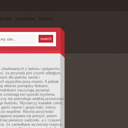
SCRIBE
FACEBOOK
TWITTER
h zbudowanych z betonu i pośpiechu
yć, że przyroda jest czymś odległym,
nym dla parków, lasów i
h wyjazdów poza miasto. A jednak
ej właśnie pomiędzy blokami,
chodnikami zaczynają wyrastać
re zmieniają ten sposób myślenia.
zny nie potrzebuje wielkiej przestrzeni
go budżetu. Wystarczy kawałek ziemi,
 garść nasion i grupa ludzi, którzy
coś wspólnie. Reszta przychodzi
ajpierw pojawia się pomysł, potem
źniej pierwsze sadzonki, a z czasem
cie, że zaniedbane wcześniej miejsce