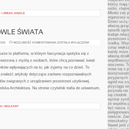
którzy mają 
roślin, chęt
Młodsi zaś 
 I URBAN JUNGLE
organizacji 
Dzieci uczą 
własną grząd
sposób ogród
OWLE ŚWIATA
buduje relac
przestrzeni 
IKONICZNE
2026
MOŻLIWOŚĆ KOMENTOWANIA
ZOSTAŁA WYŁĄCZONA
rzadką. Wsp
BUDOWLE
coraz większ
ŚWIATA
każdy może 
rze to platforma, w którym fascynacja spotyka się z
własną dział
tworzona z myślą o osobach, które chcą poznawać świat
współtworzy
otoczeniu. T
unków wpływających na to, jak żyjemy na co dzień. To
mówi się o p
bioróżnorodn
a znaleźć artykuły dotyczące zarówno rozpoznawalnych
przyjaznych 
słów związanych z urządzaniem przestrzeni użytkowej.
ogród ma zna
przyciąga ow
lska Architektura. Na stronie czytelnik trafia do uniwersum,
przyroda nie
się chodnik.
wymiar symb
że wspólna p
A I WULKANY
być nasza, c
pielęgnowan
mieście. Zam
mieszkańcy s
Nawet jeśli z