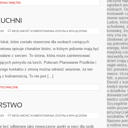
zaczyna nap
ZENIU WNĘTRZ
ogrodach jes
roślinach. O
truskawek cz
równie ważne
KUCHNI
Ludzie, którz
schodowej, 
konewkę, kto
ZERO-
026
MOŻLIWOŚĆ KOMENTOWANIA
ZOSTAŁA WYŁĄCZONA
WASTE
inny zna się 
W
zbudować pr
KUCHNI
 lokal, które zostało stworzone dla osobach ceniących
się potrzebn
energię, któ
netowa opisuje charakter bistro, w którym jedzenie mają być
miejskiej co
 podane z sercem. To strona, która może zainteresować
niezwykłą mo
dzień znają 
ujących pomysłu na lunch. Polecam Planowanie Posiłków i
nagle widzą,
zego kontaktu z stroną można odnieść wrażenie, że ten
liść pomidor
owoce. Uczą 
z kulinarnością. To nie jest […]
folii, a poz
Dorośli z ko
kiedyś wynie
 TECHNICZNE
u dziadków. 
doświadczeń.
bardzo szybk
Szczególnie 
ARSTWO
roślin przyw
przyzwyczai
DOM
026
MOŻLIWOŚĆ KOMENTOWANIA
ZOSTAŁA WYŁĄCZONA
rezultatów. W
I
Nasiono potr
GOSPODARSTWO
a roślina mu
e być odbierane jako nowoczesny punkt w sieci dla osób