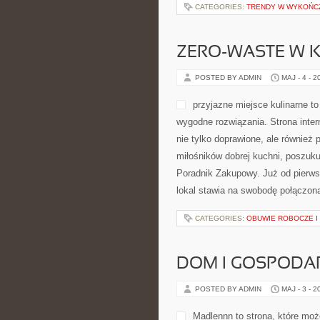
CATEGORIES:
TRENDY W WYKOŃC
ZERO-WASTE W 
POSTED BY ADMIN
MAJ - 4 - 2
przyjazne miejsce kulinarne to
wygodne rozwiązania. Strona inter
nie tylko doprawione, ale również
miłośników dobrej kuchni, poszuk
Poradnik Zakupowy. Już od pierws
lokal stawia na swobodę połączoną 
CATEGORIES:
OBUWIE ROBOCZE I
DOM I GOSPOD
POSTED BY ADMIN
MAJ - 3 - 2
Madlennn to strona, które moż