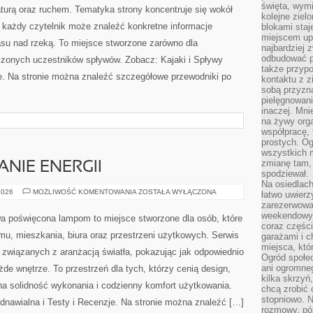
święta, wymi
turą oraz ruchem. Tematyka strony koncentruje się wokół
kolejne ziel
każdy czytelnik może znaleźć konkretne informacje
blokami sta
miejscem up
asu nad rzeką. To miejsce stworzone zarówno dla
najbardziej
odbudować p
dczonych uczestników spływów. Zobacz: Kajaki i Spływy
także przypo
e. Na stronie można znaleźć szczegółowe przewodniki po
kontaktu z z
sobą przyzna
pielęgnowani
inaczej. Mni
na żywy orga
współpracę, 
prostych. Og
wszystkich m
zmianę tam, 
NIE ENERGII
spodziewał.
Na osiedlac
EKO
2026
MOŻLIWOŚĆ KOMENTOWANIA
ZOSTAŁA WYŁĄCZONA
łatwo uwierz
I
zarezerwowa
OSZCZĘDZANIE
ENERGII
weekendowyc
a poświęcona lampom to miejsce stworzone dla osób, które
coraz części
omu, mieszkania, biura oraz przestrzeni użytkowych. Serwis
garażami i 
miejsca, któ
 związanych z aranżacją światła, pokazując jak odpowiednio
Ogród społec
ani ogromne
de wnętrze. To przestrzeń dla tych, którzy cenią design,
kilka skrzyń,
na solidność wykonania i codzienny komfort użytkowania.
chcą zrobić 
stopniowo. N
dnawialna i Testy i Recenzje. Na stronie można znaleźć […]
rozmowy, pó