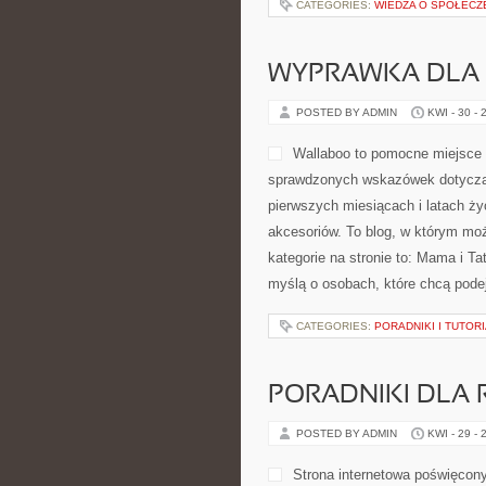
CATEGORIES:
WIEDZA O SPOŁECZ
WYPRAWKA DLA
POSTED BY ADMIN
KWI - 30 - 
Wallaboo to pomocne miejsce 
sprawdzonych wskazówek dotycząc
pierwszych miesiącach i latach ż
akcesoriów. To blog, w którym m
kategorie na stronie to: Mama i T
myślą o osobach, które chcą pod
CATEGORIES:
PORADNIKI I TUTOR
PORADNIKI DLA 
POSTED BY ADMIN
KWI - 29 - 
Strona internetowa poświęcony