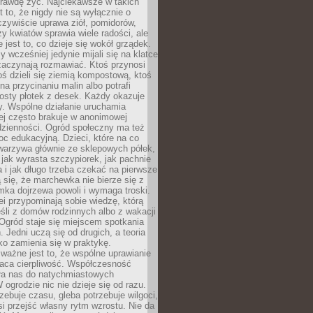
rawdę żyć. Najciekawsze w takich
t to, że nigdy nie są wyłącznie o
czywiście uprawa ziół, pomidorów,
y kwiatów sprawia wiele radości, ale
 jest to, co dzieje się wokół grządek.
y wcześniej jedynie mijali się na klatce
zaczynają rozmawiać. Ktoś przynosi
ś dzieli się ziemią kompostową, ktoś
na przycinaniu malin albo potrafi
osty płotek z desek. Każdy okazuje
y. Wspólne działanie uruchamia
rej często brakuje w anonimowej
dzienności. Ogród społeczny ma też
c edukacyjną. Dzieci, które na co
warzywa głównie ze sklepowych półek,
 jak wyrasta szczypiorek, jak pachnie
a i jak długo trzeba czekać na pierwsze
się, że marchewka nie bierze się z
iomka dojrzewa powoli i wymaga troski.
lei przypominają sobie wiedzę, którą
śli z domów rodzinnych albo z wakacji
Ogród staje się miejscem spotkania
 Jedni uczą się od drugich, a teoria
o zamienia się w praktykę.
ważne jest to, że wspólne uprawianie
raca cierpliwość. Współczesność
ła nas do natychmiastowych
 ogrodzie nic nie dzieje się od razu.
zebuje czasu, gleba potrzebuje wilgoci,
si przejść własny rytm wzrostu. Nie da