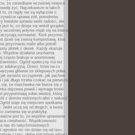
cie, że zaniedbane wcześniej miejsce
rawdę żyć. Najciekawsze w takich
t to, że nigdy nie są wyłącznie o
czywiście uprawa ziół, pomidorów,
y kwiatów sprawia wiele radości, ale
 jest to, co dzieje się wokół grządek.
y wcześniej jedynie mijali się na klatce
zaczynają rozmawiać. Ktoś przynosi
ś dzieli się ziemią kompostową, ktoś
na przycinaniu malin albo potrafi
osty płotek z desek. Każdy okazuje
y. Wspólne działanie uruchamia
rej często brakuje w anonimowej
dzienności. Ogród społeczny ma też
c edukacyjną. Dzieci, które na co
warzywa głównie ze sklepowych półek,
 jak wyrasta szczypiorek, jak pachnie
a i jak długo trzeba czekać na pierwsze
się, że marchewka nie bierze się z
iomka dojrzewa powoli i wymaga troski.
lei przypominają sobie wiedzę, którą
śli z domów rodzinnych albo z wakacji
Ogród staje się miejscem spotkania
 Jedni uczą się od drugich, a teoria
o zamienia się w praktykę.
ważne jest to, że wspólne uprawianie
raca cierpliwość. Współczesność
ła nas do natychmiastowych
 ogrodzie nic nie dzieje się od razu.
zebuje czasu, gleba potrzebuje wilgoci,