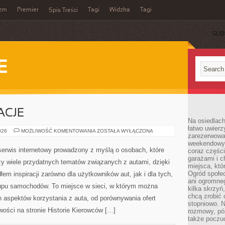
yzm
Premier
Tagi
Widzka
Tagi
Spis Treści
SUB
E
ACJE
Na osiedlac
łatwo uwierz
TRENDY
026
MOŻLIWOŚĆ KOMENTOWANIA
ZOSTAŁA WYŁĄCZONA
zarezerwowa
I
INNOWACJE
weekendowyc
serwis internetowy prowadzony z myślą o osobach, które
coraz części
garażami i 
zy wiele przydatnych tematów związanych z autami, dzięki
miejsca, któ
Ogród społec
 inspiracji zarówno dla użytkowników aut, jak i dla tych,
ani ogromne
akupu samochodów. To miejsce w sieci, w którym można
kilka skrzyń,
chcą zrobić 
 aspektów korzystania z auta, od porównywania ofert
stopniowo. N
ości na stronie Historie Kierowców […]
rozmowy, pó
także poczu