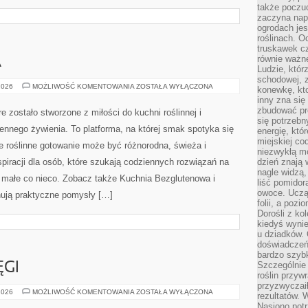
także poczu
zaczyna nap
ogrodach jes
roślinach. O
truskawek cz
równie ważne
A
Ludzie, którz
schodowej, 
KUCHNIE
2026
MOŻLIWOŚĆ KOMENTOWANIA
ZOSTAŁA WYŁĄCZONA
konewkę, kto
ŚWIATA
inny zna się 
zbudować pr
 zostało stworzone z miłości do kuchni roślinnej i
się potrzebn
nnego żywienia. To platforma, na której smak spotyka się
energię, któ
miejskiej co
e roślinne gotowanie może być różnorodna, świeża i
niezwykłą mo
spiracji dla osób, które szukają codziennych rozwiązań na
dzień znają 
nagle widzą,
y małe co nieco. Zobacz także Kuchnia Bezglutenowa i
liść pomidor
owoce. Uczą 
nują praktyczne pomysły […]
folii, a poz
Dorośli z ko
kiedyś wynie
u dziadków. 
doświadczeń.
bardzo szybk
Szczególnie 
ĘGI
roślin przyw
przyzwyczai
AZJATYCKIE
2026
MOŻLIWOŚĆ KOMENTOWANIA
ZOSTAŁA WYŁĄCZONA
rezultatów. W
POTĘGI
Nasiono potr