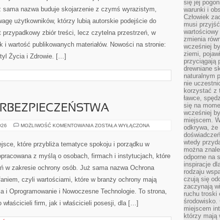
się jej pogo
ż sama nazwa buduje skojarzenie z czymś wyrazistym,
warunki i ob
Człowiek za
agę użytkowników, którzy lubią autorskie podejście do
musi przyjść
wartościowy
 przypadkowy zbiór treści, lecz czytelna przestrzeń, w
zmienia równ
ak i wartość publikowanych materiałów. Nowości na stronie:
wcześniej by
ziemi, pojaw
yl Życia i Zdrowie. […]
przyciągają 
drewniane sk
naturalnym 
nie uczestni
korzystać z 
ławce, spędz
się na momen
RBEZPIECZEŃSTWA
wcześniej by
miejscem. W 
PODSTAWY
026
MOŻLIWOŚĆ KOMENTOWANIA
ZOSTAŁA WYŁĄCZONA
odkrywa, że
CYBERBEZPIECZEŃSTWA
doświadczeń 
wtedy przyd
jsce, które przybliża tematyce spokoju i porządku w
można znale
pracowana z myślą o osobach, firmach i instytucjach, które
odporne na s
inspiracje d
ń w zakresie ochrony osób. Już sama nazwa Ochrona
rodzaju wspa
czują się od
aniem, czyli wartościami, które w branży ochrony mają
zaczynają wi
a i Oprogramowanie i Nowoczesne Technologie. To strona,
ruchu troski 
środowisko. 
aścicieli firm, jak i właścicieli posesji, dla […]
miejscem int
którzy mają 