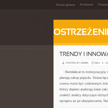
Archiwum
Fanat
Strona główna
OSTRZEŻENI
TRENDY I INNOW
POSTED BY ADMIN
MAJ - 4 - 2
Rentdabcar to motoryzacyjny 
planują zakup pojazdu. Strona łąc
czemu może być codziennym źródłem
którzy dopiero analizują świat z
znaleźć analizy dotyczące różnych
wynajmu aż po ubezpieczenia. Now