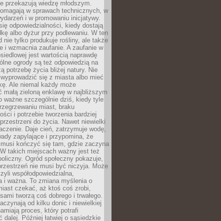
nie przekazują wiedzę młodszym.
pomagają w sprawach technicznych, w
wydarzeń i w promowaniu inicjatywy.
się odpowiedzialności, kiedy dostają
kę albo dyżur przy podlewaniu. W ten
 nie tylko produkuje rośliny, ale także
je i wzmacnia zaufanie. A zaufanie w
osiedlowej jest wartością naprawdę
ólne ogrody są też odpowiedzią na
ą potrzebę życia bliżej natury. Nie
wyprowadzić się z miasta albo mieć
kę. Ale niemal każdy może
ć małą zieloną enklawę w najbliższym
o ważne szczególnie dziś, kiedy tyle
rzegrzewaniu miast, braku
ości i potrzebie tworzenia bardziej
przestrzeni do życia. Nawet niewielki
czenie. Daje cień, zatrzymuje wodę,
ady zapylające i przypomina, że
 musi kończyć się tam, gdzie zaczyna
 W takich miejscach ważny jest też
oliczny. Ogród społeczny pokazuje,
rzestrzeń nie musi być niczyja. Może
zyli współodpowiedzialna,
a i ważna. To zmiana myślenia o
iast czekać, aż ktoś coś zrobi,
ami tworzą coś dobrego i trwałego.
aczynają od kilku donic i niewielkiej
amiają proces, który potrafi
 dalej. Później łatwiej o sąsiedzkie