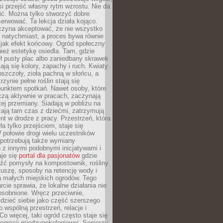
si przejść własny rytm wzrostu. Nie da
nić. Można tylko stworzyć dobre
serwować. Ta lekcja działa kojąco.
czyna akceptować, że nie wszystko
 natychmiast, a proces bywa równie
 jak efekt końcowy. Ogród społeczny
ież estetykę osiedla. Tam, gdzie
ł pusty plac albo zaniedbany skrawek
iają się kolory, zapachy i ruch. Kwiaty
pszczoły, zioła pachną w słońcu, a
rzynie pełne roślin stają się
punktem spotkań. Nawet osoby, które
czą aktywnie w pracach, zaczynają
tej przemiany. Siadają w pobliżu na
ają tam czas z dziećmi, zatrzymują
t w drodze z pracy. Przestrzeń, która
ła tylko przejściem, staje się
połowie drogi wielu uczestników
 potrzebują także wymiany
z innymi podobnymi inicjatywami i
aje się
portal dla pasjonatów
gdzie
źć pomysły na kompostownik, rośliny
uszę, sposoby na retencję wody i
la małych miejskich ogrodów. Tego
rcie sprawia, że lokalne działania nie
osobnione. Wręcz przeciwnie,
dzieć siebie jako część szerszego
o wspólną przestrzeń, relacje i
Co więcej, taki ogród często staje się
egracji międzypokoleniowej. Seniorzy,