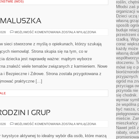
EŃSTWIE (WOS)
roślin, chęt
Młodsi zaś 
organizacji 
Dzieci uczą 
 MALUSZKA
własną grząd
sposób ogród
buduje relac
WYPRAWKA
2026
MOŻLIWOŚĆ KOMENTOWANIA
ZOSTAŁA WYŁĄCZONA
przestrzeni 
DLA
MALUSZKA
rzadką. Wsp
w sieci stworzone z myślą o opiekunach, którzy szukają
coraz większ
każdy może 
ych niemowląt. Strona skupia się na tym, co w
własną dział
współtworzy
ycia dziecka jest naprawdę ważne: mądrym wyborze
otoczeniu. T
ożna znaleźć wiele tematów związanych z karmieniem. Nowe
mówi się o p
bioróżnorodn
ata i Bezpieczne i Zdrowe. Strona została przygotowana z
przyjaznych 
ejmować praktyczne […]
ogród ma zna
przyciąga ow
przyroda nie
IALE
się chodnik.
wymiar symb
że wspólna p
być nasza, c
RODZIN I GRUP
pielęgnowan
mieście. Zam
mieszkańcy s
PORADNIKI
2026
MOŻLIWOŚĆ KOMENTOWANIA
ZOSTAŁA WYŁĄCZONA
DLA
Nawet jeśli z
RODZIN
rabaty, uruch
I
 turystyce aktywnej to idealny wybór dla osób, które marzą
promieniować
GRUP