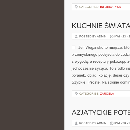
CATEGORIES:
INFORMATYKA
KUCHNIE ŚWIAT
POSTED BY ADMIN
KWI - 23 - 
JemWegańsko to miejsce, które
przemyślanego podejścia do codzie
z wygodą, a receptury pokazują, ż
jednocześnie sycąca. To źródło in
poranek, obiad, kolację, deser cz
Szybkie i Proste. Na stronie domi
CATEGORIES:
ZAROSLA
AZJATYCKIE POT
POSTED BY ADMIN
KWI - 20 - 