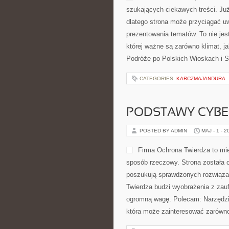
szukających ciekawych treści. Ju
dlatego strona może przyciągać uw
prezentowania tematów. To nie jest
której ważne są zarówno klimat, j
Podróże po Polskich Wioskach i St
CATEGORIES:
KARCZMAJANDURA
PODSTAWY CYBE
POSTED BY ADMIN
MAJ - 1 - 2
Firma Ochrona Twierdza to mie
sposób rzeczowy. Strona została o
poszukują sprawdzonych rozwiąza
Twierdza budzi wyobrażenia z zauf
ogromną wagę. Polecam: Narzędzi
która może zainteresować zarówno wł