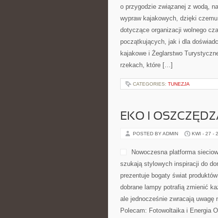
o przygodzie związanej z wodą, na
wypraw kajakowych, dzięki czemu 
dotyczące organizacji wolnego cz
początkujących, jak i dla doświa
kajakowe i Żeglarstwo Turystyczn
rzekach, które […]
CATEGORIES:
TUNEZJA
EKO I OSZCZĘDZA
POSTED BY ADMIN
KWI - 27 - 
Nowoczesna platforma sieciow
szukają stylowych inspiracji do d
prezentuje bogaty świat produktów
dobrane lampy potrafią zmienić każ
ale jednocześnie zwracają uwagę 
Polecam: Fotowoltaika i Energia O