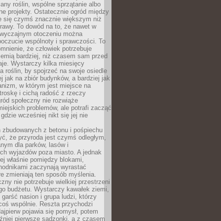
any roślin, wspólne sprzątanie albo
one projekty. Ostatecznie ogród między
je się czymś znacznie większym niż
rawy. To dowód na to, że nawet w
 zwyczajnym otoczeniu można
oczucie wspólnoty i sprawczości. To
mnienie, że człowiek potrzebuje
iemią bardziej, niż czasem sam przed
je. Wystarczy kilka miesięcy
a roślin, by spojrzeć na swoje osiedle
ej jak na zbiór budynków, a bardziej jak
nizm, w którym jest miejsce na
troskę i cichą radość z rzeczy
ród społeczny nie rozwiąże
iejskich problemów, ale potrafi zacząć
gdzie wcześniej nikt się jej nie
h zbudowanych z betonu i pośpiechu
yć, że przyroda jest czymś odległym,
nym dla parków, lasów i
h wyjazdów poza miasto. A jednak
ej właśnie pomiędzy blokami,
chodnikami zaczynają wyrastać
re zmieniają ten sposób myślenia.
zny nie potrzebuje wielkiej przestrzeni
go budżetu. Wystarczy kawałek ziemi,
 garść nasion i grupa ludzi, którzy
coś wspólnie. Reszta przychodzi
ajpierw pojawia się pomysł, potem
źniej pierwsze sadzonki, a z czasem