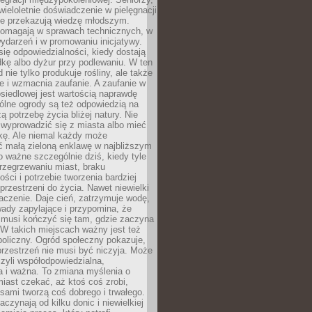
wieloletnie doświadczenie w pielęgnacji
nie przekazują wiedzę młodszym.
pomagają w sprawach technicznych, w
wydarzeń i w promowaniu inicjatywy.
się odpowiedzialności, kiedy dostają
kę albo dyżur przy podlewaniu. W ten
 nie tylko produkuje rośliny, ale także
je i wzmacnia zaufanie. A zaufanie w
osiedlowej jest wartością naprawdę
ólne ogrody są też odpowiedzią na
ą potrzebę życia bliżej natury. Nie
wyprowadzić się z miasta albo mieć
kę. Ale niemal każdy może
ć małą zieloną enklawę w najbliższym
o ważne szczególnie dziś, kiedy tyle
rzegrzewaniu miast, braku
ości i potrzebie tworzenia bardziej
przestrzeni do życia. Nawet niewielki
czenie. Daje cień, zatrzymuje wodę,
ady zapylające i przypomina, że
 musi kończyć się tam, gdzie zaczyna
 W takich miejscach ważny jest też
oliczny. Ogród społeczny pokazuje,
rzestrzeń nie musi być niczyja. Może
zyli współodpowiedzialna,
a i ważna. To zmiana myślenia o
iast czekać, aż ktoś coś zrobi,
ami tworzą coś dobrego i trwałego.
aczynają od kilku donic i niewielkiej