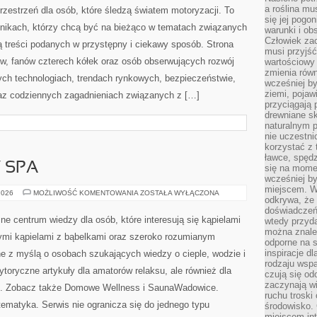
a roślina mu
zestrzeń dla osób, które śledzą światem motoryzacji. To
się jej pogo
lnikach, którzy chcą być na bieżąco w tematach związanych
warunki i ob
Człowiek za
ą treści podanych w przystępny i ciekawy sposób. Strona
musi przyjść
ów, fanów czterech kółek oraz osób obserwujących rozwój
wartościowy
zmienia równ
ych technologiach, trendach rynkowych, bezpieczeństwie,
wcześniej by
ziemi, pojaw
oraz codziennych zagadnieniach związanych z […]
przyciągają 
drewniane sk
naturalnym 
nie uczestni
korzystać z 
ławce, spędz
Y SPA
się na momen
wcześniej by
miejscem. W 
JACUZZI
2026
MOŻLIWOŚĆ KOMENTOWANIA
ZOSTAŁA WYŁĄCZONA
odkrywa, że
I
WANNY
doświadczeń 
SPA
e centrum wiedzy dla osób, które interesują się kąpielami
wtedy przyd
można znale
cymi kąpielami z bąbelkami oraz szeroko rozumianym
odporne na s
inspiracje d
e z myślą o osobach szukających wiedzy o cieple, wodzie i
rodzaju wspa
ytoryczne artykuły dla amatorów relaksu, ale również dla
czują się od
zaczynają wi
. Zobacz także Domowe Wellness i SaunaWadowice.
ruchu troski 
 tematyka. Serwis nie ogranicza się do jednego typu
środowisko. 
miejscem int