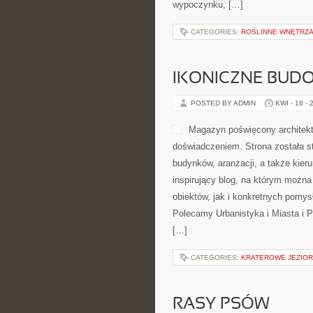
wypoczynku, […]
CATEGORIES:
ROŚLINNE WNĘTRZA
IKONICZNE BUD
POSTED BY ADMIN
KWI - 16 - 
Magazyn poświęcony architektu
doświadczeniem. Strona została s
budynków, aranżacji, a także kier
inspirujący blog, na którym możn
obiektów, jak i konkretnych pomy
Polecamy Urbanistyka i Miasta i Po
[…]
CATEGORIES:
KRATEROWE JEZIOR
RASY PSÓW