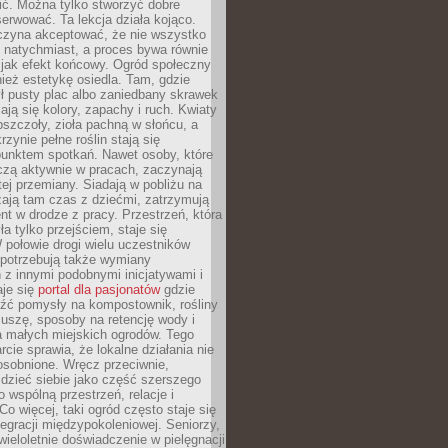
nić. Można tylko stworzyć dobre
serwować. Ta lekcja działa kojąco.
czyna akceptować, że nie wszystko
 natychmiast, a proces bywa równie
 jak efekt końcowy. Ogród społeczny
ież estetykę osiedla. Tam, gdzie
ł pusty plac albo zaniedbany skrawek
iają się kolory, zapachy i ruch. Kwiaty
pszczoły, zioła pachną w słońcu, a
rzynie pełne roślin stają się
punktem spotkań. Nawet osoby, które
czą aktywnie w pracach, zaczynają
tej przemiany. Siadają w pobliżu na
ają tam czas z dziećmi, zatrzymują
t w drodze z pracy. Przestrzeń, która
ła tylko przejściem, staje się
połowie drogi wielu uczestników
 potrzebują także wymiany
z innymi podobnymi inicjatywami i
aje się
portal dla pasjonatów
gdzie
źć pomysły na kompostownik, rośliny
uszę, sposoby na retencję wody i
la małych miejskich ogrodów. Tego
rcie sprawia, że lokalne działania nie
osobnione. Wręcz przeciwnie,
dzieć siebie jako część szerszego
o wspólną przestrzeń, relacje i
Co więcej, taki ogród często staje się
egracji międzypokoleniowej. Seniorzy,
wieloletnie doświadczenie w pielęgnacji