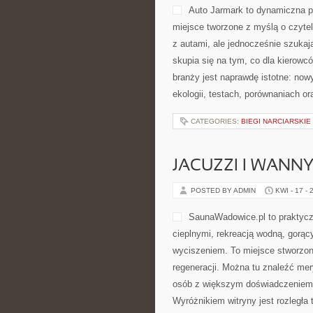
Auto Jarmark to dynamiczna pr
miejsce tworzone z myślą o czyte
z autami, ale jednocześnie szukaj
skupia się na tym, co dla kierowc
branży jest naprawdę istotne: now
ekologii, testach, porównaniach 
CATEGORIES:
BIEGI NARCIARSKIE
JACUZZI I WANN
POSTED BY ADMIN
KWI - 17 - 
SaunaWadowice.pl to praktyczn
cieplnymi, rekreacją wodną, gorą
wyciszeniem. To miejsce stworzon
regeneracji. Można tu znaleźć mer
osób z większym doświadczeniem
Wyróżnikiem witryny jest rozległa