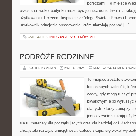
poręczami. To miejsce wiedz
przestrzeń wokół budynku może być jednocześnie trwała, atrakcy
użytkowaniu. Polecam Inspiracje z Całego Świata i Prawo i Forma
użytkownik odnajdzie opracowania, które ułatwiają poznać […]
CATEGORIES:
INTEGRACJE SYSTEMÓW I API
PODRÓŻE RODZINNE
POSTED BY ADMIN
KWI - 4 - 2026
MOŻLIWOŚĆ KOMENTOWAN
To miejsce zostało stworz
kochających wolność, które
wtedy, gdy mogą ruszyć pr
biwakowym albo wyruszyć w
dla tych, którzy cenią życie 
jednocześnie szukają użyte
się tu materiały dla początkujących oraz dla bardziej doświadczo
chcą stale rozwijać umiejętności. Całość skupia się wokół wyjazdó