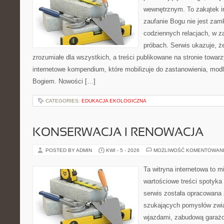
wewnętrznym. To zakątek i
zaufanie Bogu nie jest zamkn
codziennych relacjach, w za
próbach. Serwis ukazuje, 
zrozumiałe dla wszystkich, a treści publikowane na stronie towarz
internetowe kompendium, które mobilizuje do zastanowienia, modli
Bogiem. Nowości […]
CATEGORIES:
EDUKACJA EKOLOGICZNA
KONSERWACJA I RENOWACJA
POSTED BY ADMIN
KWI - 5 - 2026
MOŻLIWOŚĆ KOMENTOWAN
Ta witryna internetowa to m
wartościowe treści spotyka 
serwis została opracowana 
szukających pomysłów zwią
wjazdami, zabudową garażo