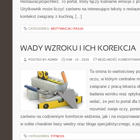
RestauracjaSpichlerz. To portal, który łączy kulinarne emocje z p
Użytkownik może liczyć zarówno na interesujące teksty o restaura
kontekst związany z kuchnią, […]
CATEGORIES:
MOTYWACJA I PASJA
WADY WZROKU I ICH KOREKCJA
POSTED BY ADMIN
KWI - 10 - 2026
MOŻLIWOŚĆ KOMENTOWA
Ta strona to wartościowy p
oczu, w którym centralne m
związane z pracą lekarza ok
badania wzroku oraz optyka
widać, że jest to portal dla 
rozumieć swoje oczy, ponie
zarówno na codziennym komforcie widzenia, jak i na rozpoznawan
w sobie charakter bazy wiedzy oraz bloga specjalistycznego, a je
CATEGORIES:
FITNESS