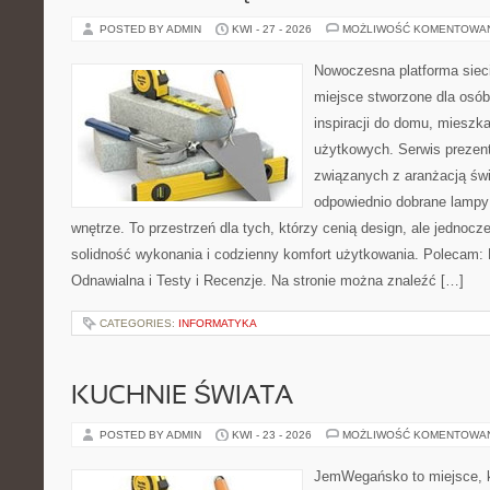
POSTED BY ADMIN
KWI - 27 - 2026
MOŻLIWOŚĆ KOMENTOWA
Nowoczesna platforma sie
miejsce stworzone dla osób
inspiracji do domu, mieszka
użytkowych. Serwis prezent
związanych z aranżacją świ
odpowiednio dobrane lampy 
wnętrze. To przestrzeń dla tych, którzy cenią design, ale jednoc
solidność wykonania i codzienny komfort użytkowania. Polecam: F
Odnawialna i Testy i Recenzje. Na stronie można znaleźć […]
CATEGORIES:
INFORMATYKA
KUCHNIE ŚWIATA
POSTED BY ADMIN
KWI - 23 - 2026
MOŻLIWOŚĆ KOMENTOWA
JemWegańsko to miejsce, k