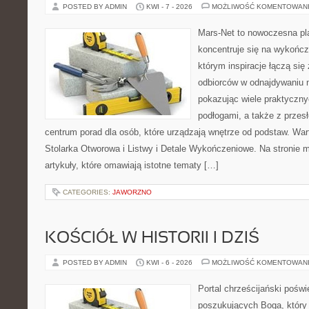
POSTED BY ADMIN
KWI - 7 - 2026
MOŻLIWOŚĆ KOMENTOWAN
Mars-Net to nowoczesna pla
koncentruje się na wykończ
którym inspiracje łączą się
odbiorców w odnajdywaniu na
pokazując wiele praktyczn
podłogami, a także z przes
centrum porad dla osób, które urządzają wnętrze od podstaw. War
Stolarka Otworowa i Listwy i Detale Wykończeniowe. Na stronie
artykuły, które omawiają istotne tematy […]
CATEGORIES:
JAWORZNO
KOŚCIÓŁ W HISTORII I DZIŚ
POSTED BY ADMIN
KWI - 6 - 2026
MOŻLIWOŚĆ KOMENTOWAN
Portal chrześcijański pośw
poszukujących Boga, który