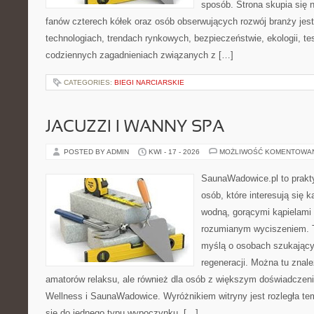
sposób. Strona skupia się 
fanów czterech kółek oraz osób obserwujących rozwój branży jes
technologiach, trendach rynkowych, bezpieczeństwie, ekologii, t
codziennych zagadnieniach związanych z […]
CATEGORIES:
BIEGI NARCIARSKIE
JACUZZI I WANNY SPA
POSTED BY ADMIN
KWI - 17 - 2026
MOŻLIWOŚĆ KOMENTOWA
SaunaWadowice.pl to prakt
osób, które interesują się k
wodną, gorącymi kąpielami
rozumianym wyciszeniem. T
myślą o osobach szukającyc
regeneracji. Można tu znal
amatorów relaksu, ale również dla osób z większym doświadcze
Wellness i SaunaWadowice. Wyróżnikiem witryny jest rozległa te
się do jednego typu wypoczynku, […]