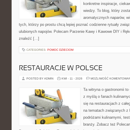
konkretne inspiracje, cieka
wiedzy. To blog, który zost
aromatycznych naparów, wiel
tych, którzy po prostu chcą lepiej poznać codzienne rytuały zwi
ulubionych napojów. Polecam Parzenie Kawy i Kawowe DIY i Ręko
znaleźć […]
CATEGORIES:
POMOC DZIECIOM
RESTAURACJE W POLSCE
POSTED BY ADMIN
KWI - 11 - 2026
MOŻLIWOŚĆ KOMENTOWA
Ta witryna o gastronomii t
z myślą o fanach kulinarnyc
się na restauracjach z całe
na tematach związanych z l
podróżami kulinarnymi, tes
branży. Zobacz też Polecan