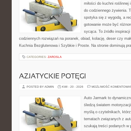
miłości do kuchni roślinnej
do codziennego żywienia. T
spotyka się z wygodą, a rec
gotowanie może być różnoro
sycąca. To źródło inspiracji
codziennych rozwiązań na poranek, obiad, kolację, deser czy mał
Kuchnia Bezglutenowa i Szybkie i Proste. Na stronie dominują p
CATEGORIES:
ZAROSLA
AZJATYCKIE POTĘGI
POSTED BY ADMIN
KWI - 20 - 2026
MOŻLIWOŚĆ KOMENTOWA
Auto Jarmark to dynamiczna
śledzą światem motoryzacji
myślą o czytelnikach, któr
tematach związanych z aut
szukają treści podanych w 