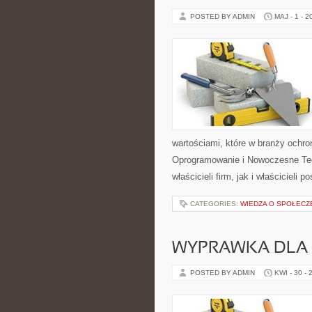
POSTED BY ADMIN
MAJ - 1 - 2
wartościami, które w branży ochr
Oprogramowanie i Nowoczesne Tec
właścicieli firm, jak i właścicieli po
CATEGORIES:
WIEDZA O SPOŁECZ
WYPRAWKA DLA
POSTED BY ADMIN
KWI - 30 - 