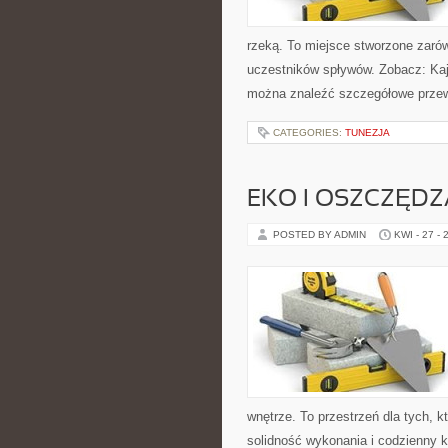
rzeką. To miejsce stworzone zarów
uczestników spływów. Zobacz: Kaja
można znaleźć szczegółowe przewo
CATEGORIES:
TUNEZJA
EKO I OSZCZĘDZA
POSTED BY ADMIN
KWI - 27 - 
wnętrze. To przestrzeń dla tych, 
solidność wykonania i codzienny k