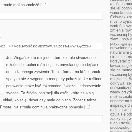
a roślina mu
 stronie można znaleźć […]
się jej pogo
warunki i ob
Człowiek za
musi przyjść
wartościowy
zmienia równ
wcześniej by
A
ziemi, pojaw
przyciągają 
KUCHNIE
2026
MOŻLIWOŚĆ KOMENTOWANIA
ZOSTAŁA WYŁĄCZONA
drewniane sk
ŚWIATA
naturalnym 
nie uczestni
JemWegańsko to miejsce, które zostało stworzone z
korzystać z 
miłości do kuchni roślinnej i przemyślanego podejścia
ławce, spędz
się na momen
do codziennego żywienia. To platforma, na której smak
wcześniej by
spotyka się z wygodą, a receptury pokazują, że roślinne
miejscem. W 
odkrywa, że
gotowanie może być różnorodna, świeża i jednocześnie
doświadczeń 
wtedy przyd
sycąca. To źródło inspiracji dla osób, które szukają
można znale
 obiad, kolację, deser czy małe co nieco. Zobacz także
odporne na s
inspiracje d
 Proste. Na stronie dominują praktyczne pomysły […]
rodzaju wspa
czują się od
zaczynają wi
ruchu troski 
środowisko. 
miejscem int