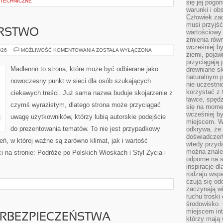
 TECHNICZNE
się jej pogo
warunki i ob
Człowiek za
musi przyjść
ARSTWO
wartościowy
zmienia równ
wcześniej by
DOM
026
MOŻLIWOŚĆ KOMENTOWANIA
ZOSTAŁA WYŁĄCZONA
ziemi, pojaw
I
GOSPODARSTWO
przyciągają 
Madlennn to strona, które może być odbierane jako
drewniane sk
naturalnym 
nowoczesny punkt w sieci dla osób szukających
nie uczestni
korzystać z 
ciekawych treści. Już sama nazwa buduje skojarzenie z
ławce, spędz
czymś wyrazistym, dlatego strona może przyciągać
się na momen
wcześniej by
uwagę użytkowników, którzy lubią autorskie podejście
miejscem. W 
do prezentowania tematów. To nie jest przypadkowy
odkrywa, że
doświadczeń 
zeń, w której ważne są zarówno klimat, jak i wartość
wtedy przyd
można znale
 na stronie: Podróże po Polskich Wioskach i Styl Życia i
odporne na s
inspiracje d
rodzaju wspa
czują się od
zaczynają wi
ruchu troski 
środowisko. 
miejscem int
RBEZPIECZEŃSTWA
którzy mają 