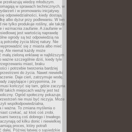
nie przekazują wiedzę młodszym.
pomagają w sprawach technicznych, w
wydarzeń i w promowaniu inicjatywy.
się odpowiedzialności, kiedy dostają
kę albo dyżur przy podlewaniu. W ten
 nie tylko produkuje rośliny, ale także
je i wzmacnia zaufanie. A zaufanie w
osiedlowej jest wartością naprawdę
ólne ogrody są też odpowiedzią na
ą potrzebę życia bliżej natury. Nie
wyprowadzić się z miasta albo mieć
kę. Ale niemal każdy może
ć małą zieloną enklawę w najbliższym
o ważne szczególnie dziś, kiedy tyle
rzegrzewaniu miast, braku
ości i potrzebie tworzenia bardziej
przestrzeni do życia. Nawet niewielki
czenie. Daje cień, zatrzymuje wodę,
ady zapylające i przypomina, że
 musi kończyć się tam, gdzie zaczyna
 W takich miejscach ważny jest też
oliczny. Ogród społeczny pokazuje,
rzestrzeń nie musi być niczyja. Może
zyli współodpowiedzialna,
a i ważna. To zmiana myślenia o
iast czekać, aż ktoś coś zrobi,
ami tworzą coś dobrego i trwałego.
aczynają od kilku donic i niewielkiej
amiają proces, który potrafi
 dalej. Później łatwiej o sąsiedzkie