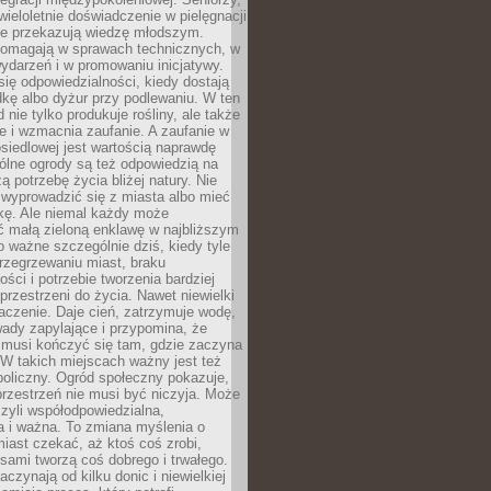
wieloletnie doświadczenie w pielęgnacji
nie przekazują wiedzę młodszym.
pomagają w sprawach technicznych, w
wydarzeń i w promowaniu inicjatywy.
się odpowiedzialności, kiedy dostają
kę albo dyżur przy podlewaniu. W ten
 nie tylko produkuje rośliny, ale także
je i wzmacnia zaufanie. A zaufanie w
osiedlowej jest wartością naprawdę
ólne ogrody są też odpowiedzią na
ą potrzebę życia bliżej natury. Nie
wyprowadzić się z miasta albo mieć
kę. Ale niemal każdy może
ć małą zieloną enklawę w najbliższym
o ważne szczególnie dziś, kiedy tyle
rzegrzewaniu miast, braku
ości i potrzebie tworzenia bardziej
przestrzeni do życia. Nawet niewielki
czenie. Daje cień, zatrzymuje wodę,
ady zapylające i przypomina, że
 musi kończyć się tam, gdzie zaczyna
 W takich miejscach ważny jest też
oliczny. Ogród społeczny pokazuje,
rzestrzeń nie musi być niczyja. Może
zyli współodpowiedzialna,
a i ważna. To zmiana myślenia o
iast czekać, aż ktoś coś zrobi,
ami tworzą coś dobrego i trwałego.
aczynają od kilku donic i niewielkiej