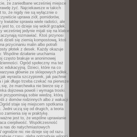
cie, że zaniedbane wcześniej miejsce
rawdę żyć. Najciekawsze w takich
t to, że nigdy nie są wyłącznie o
czywiście uprawa ziół, pomidorów,
y kwiatów sprawia wiele radości, ale
 jest to, co dzieje się wokół grządek.
y wcześniej jedynie mijali się na klatce
zaczynają rozmawiać. Ktoś przynosi
ś dzieli się ziemią kompostową, ktoś
na przycinaniu malin albo potrafi
osty płotek z desek. Każdy okazuje
y. Wspólne działanie uruchamia
rej często brakuje w anonimowej
dzienności. Ogród społeczny ma też
c edukacyjną. Dzieci, które na co
warzywa głównie ze sklepowych półek,
 jak wyrasta szczypiorek, jak pachnie
a i jak długo trzeba czekać na pierwsze
się, że marchewka nie bierze się z
iomka dojrzewa powoli i wymaga troski.
lei przypominają sobie wiedzę, którą
śli z domów rodzinnych albo z wakacji
Ogród staje się miejscem spotkania
 Jedni uczą się od drugich, a teoria
o zamienia się w praktykę.
ważne jest to, że wspólne uprawianie
raca cierpliwość. Współczesność
ła nas do natychmiastowych
 ogrodzie nic nie dzieje się od razu.
zebuje czasu, gleba potrzebuje wilgoci,