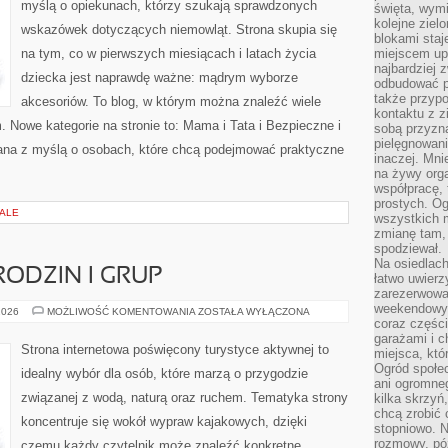
myślą o opiekunach, którzy szukają sprawdzonych
święta, wymi
kolejne ziel
wskazówek dotyczących niemowląt. Strona skupia się
blokami sta
na tym, co w pierwszych miesiącach i latach życia
miejscem up
najbardziej
dziecka jest naprawdę ważne: mądrym wyborze
odbudować p
także przypo
akcesoriów. To blog, w którym można znaleźć wiele
kontaktu z z
Nowe kategorie na stronie to: Mama i Tata i Bezpieczne i
sobą przyzna
pielęgnowani
ana z myślą o osobach, które chcą podejmować praktyczne
inaczej. Mni
na żywy orga
współpracę, 
prostych. Og
IALE
wszystkich m
zmianę tam, 
spodziewał.
Na osiedlac
RODZIN I GRUP
łatwo uwierz
zarezerwowa
weekendowyc
PORADNIKI
2026
MOŻLIWOŚĆ KOMENTOWANIA
ZOSTAŁA WYŁĄCZONA
DLA
coraz części
RODZIN
garażami i 
I
Strona internetowa poświęcony turystyce aktywnej to
miejsca, któ
GRUP
Ogród społec
idealny wybór dla osób, które marzą o przygodzie
ani ogromne
związanej z wodą, naturą oraz ruchem. Tematyka strony
kilka skrzyń,
chcą zrobić 
koncentruje się wokół wypraw kajakowych, dzięki
stopniowo. N
rozmowy, pó
czemu każdy czytelnik może znaleźć konkretne