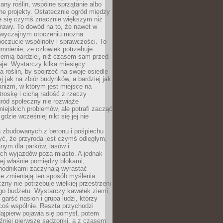
any roślin, wspólne sprzątanie albo
one projekty. Ostatecznie ogród między
je się czymś znacznie większym niż
rawy. To dowód na to, że nawet w
 zwyczajnym otoczeniu można
oczucie wspólnoty i sprawczości. To
mnienie, że człowiek potrzebuje
iemią bardziej, niż czasem sam przed
je. Wystarczy kilka miesięcy
a roślin, by spojrzeć na swoje osiedle
ej jak na zbiór budynków, a bardziej jak
nizm, w którym jest miejsce na
troskę i cichą radość z rzeczy
ród społeczny nie rozwiąże
iejskich problemów, ale potrafi zacząć
gdzie wcześniej nikt się jej nie
h zbudowanych z betonu i pośpiechu
yć, że przyroda jest czymś odległym,
nym dla parków, lasów i
h wyjazdów poza miasto. A jednak
ej właśnie pomiędzy blokami,
chodnikami zaczynają wyrastać
re zmieniają ten sposób myślenia.
zny nie potrzebuje wielkiej przestrzeni
go budżetu. Wystarczy kawałek ziemi,
 garść nasion i grupa ludzi, którzy
coś wspólnie. Reszta przychodzi
ajpierw pojawia się pomysł, potem
źniej pierwsze sadzonki, a z czasem