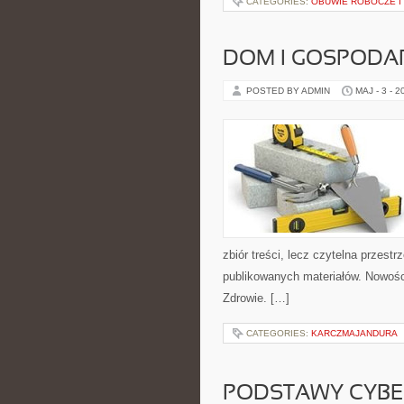
CATEGORIES:
OBUWIE ROBOCZE I
DOM I GOSPOD
POSTED BY ADMIN
MAJ - 3 - 2
zbiór treści, lecz czytelna przestr
publikowanych materiałów. Nowości
Zdrowie. […]
CATEGORIES:
KARCZMAJANDURA
PODSTAWY CYBE