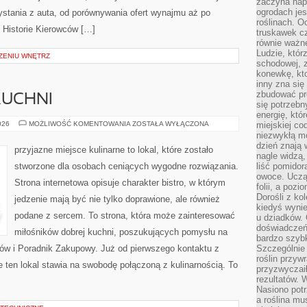
zaczyna nap
ogrodach jes
stania z auta, od porównywania ofert wynajmu aż po
roślinach. O
 Historie Kierowców […]
truskawek cz
równie ważne
Ludzie, którz
ZENIU WNĘTRZ
schodowej, 
konewkę, kto
inny zna się 
zbudować pr
KUCHNI
się potrzebn
energię, któ
ZERO-
026
MOŻLIWOŚĆ KOMENTOWANIA
ZOSTAŁA WYŁĄCZONA
miejskiej co
WASTE
niezwykłą mo
W
dzień znają 
KUCHNI
przyjazne miejsce kulinarne to lokal, które zostało
nagle widzą,
stworzone dla osobach ceniących wygodne rozwiązania.
liść pomidor
owoce. Uczą 
Strona internetowa opisuje charakter bistro, w którym
folii, a poz
Dorośli z ko
jedzenie mają być nie tylko doprawione, ale również
kiedyś wynie
podane z sercem. To strona, która może zainteresować
u dziadków. 
doświadczeń.
miłośników dobrej kuchni, poszukujących pomysłu na
bardzo szybk
ów i Poradnik Zakupowy. Już od pierwszego kontaktu z
Szczególnie 
roślin przyw
 ten lokal stawia na swobodę połączoną z kulinarnością. To
przyzwyczai
rezultatów. W
Nasiono potr
a roślina mu