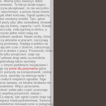
nić. Można tylko stworzyć dobre
serwować. Ta lekcja działa kojąco.
czyna akceptować, że nie wszystko
 natychmiast, a proces bywa równie
 jak efekt końcowy. Ogród społeczny
ież estetykę osiedla. Tam, gdzie
ł pusty plac albo zaniedbany skrawek
iają się kolory, zapachy i ruch. Kwiaty
pszczoły, zioła pachną w słońcu, a
rzynie pełne roślin stają się
punktem spotkań. Nawet osoby, które
czą aktywnie w pracach, zaczynają
tej przemiany. Siadają w pobliżu na
ają tam czas z dziećmi, zatrzymują
t w drodze z pracy. Przestrzeń, która
ła tylko przejściem, staje się
połowie drogi wielu uczestników
 potrzebują także wymiany
z innymi podobnymi inicjatywami i
aje się
portal dla pasjonatów
gdzie
źć pomysły na kompostownik, rośliny
uszę, sposoby na retencję wody i
la małych miejskich ogrodów. Tego
rcie sprawia, że lokalne działania nie
osobnione. Wręcz przeciwnie,
dzieć siebie jako część szerszego
o wspólną przestrzeń, relacje i
Co więcej, taki ogród często staje się
egracji międzypokoleniowej. Seniorzy,
wieloletnie doświadczenie w pielęgnacji