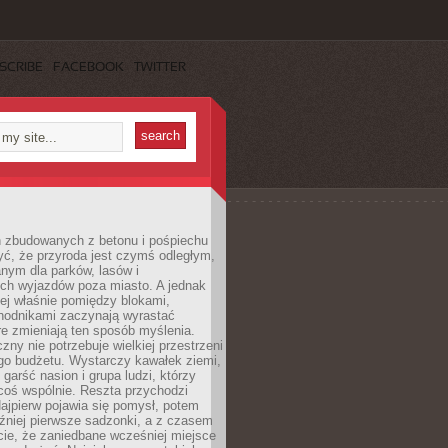
SCRIBE
FACEBOOK
TWITTER
h zbudowanych z betonu i pośpiechu
yć, że przyroda jest czymś odległym,
nym dla parków, lasów i
h wyjazdów poza miasto. A jednak
ej właśnie pomiędzy blokami,
chodnikami zaczynają wyrastać
re zmieniają ten sposób myślenia.
zny nie potrzebuje wielkiej przestrzeni
go budżetu. Wystarczy kawałek ziemi,
 garść nasion i grupa ludzi, którzy
coś wspólnie. Reszta przychodzi
ajpierw pojawia się pomysł, potem
źniej pierwsze sadzonki, a z czasem
cie, że zaniedbane wcześniej miejsce