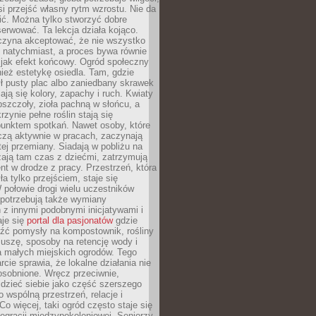
si przejść własny rytm wzrostu. Nie da
nić. Można tylko stworzyć dobre
serwować. Ta lekcja działa kojąco.
czyna akceptować, że nie wszystko
 natychmiast, a proces bywa równie
 jak efekt końcowy. Ogród społeczny
ież estetykę osiedla. Tam, gdzie
ł pusty plac albo zaniedbany skrawek
iają się kolory, zapachy i ruch. Kwiaty
pszczoły, zioła pachną w słońcu, a
rzynie pełne roślin stają się
punktem spotkań. Nawet osoby, które
czą aktywnie w pracach, zaczynają
tej przemiany. Siadają w pobliżu na
ają tam czas z dziećmi, zatrzymują
t w drodze z pracy. Przestrzeń, która
ła tylko przejściem, staje się
połowie drogi wielu uczestników
 potrzebują także wymiany
z innymi podobnymi inicjatywami i
aje się
portal dla pasjonatów
gdzie
źć pomysły na kompostownik, rośliny
uszę, sposoby na retencję wody i
la małych miejskich ogrodów. Tego
rcie sprawia, że lokalne działania nie
osobnione. Wręcz przeciwnie,
dzieć siebie jako część szerszego
o wspólną przestrzeń, relacje i
Co więcej, taki ogród często staje się
egracji międzypokoleniowej. Seniorzy,