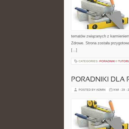
tematów związanych z karmieniem. 
Zdrowe. Strona została przygotow
[…]
CATEGORIES:
PORADNIKI I TUTOR
PORADNIKI DLA 
POSTED BY ADMIN
KWI - 29 - 