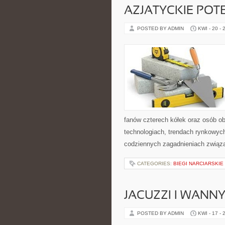
AZJATYCKIE POT
POSTED BY ADMIN
KWI - 20 - 
fanów czterech kółek oraz osób o
technologiach, trendach rynkowych
codziennych zagadnieniach związ
CATEGORIES:
BIEGI NARCIARSKIE
JACUZZI I WANN
POSTED BY ADMIN
KWI - 17 - 