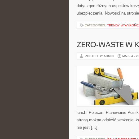
dotyczące różnych aspektów korzy
ubezpieczenia. Nowości na stronie
CATEGORIES:
TRENDY W WYKOŃC
ZERO-WASTE W 
POSTED BY ADMIN
MAJ - 4 - 2
lunch. Polecam Planowanie Posiłk
stroną można odnieść wrażenie, że
nie jest […]