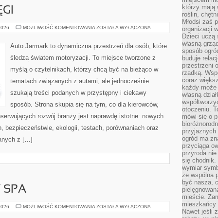
którzy mają 
ĘGI
roślin, chęt
Młodsi zaś 
AZJATYCKIE
2026
MOŻLIWOŚĆ KOMENTOWANIA
ZOSTAŁA WYŁĄCZONA
organizacji 
POTĘGI
Dzieci uczą 
własną grząd
Auto Jarmark to dynamiczna przestrzeń dla osób, które
sposób ogród
śledzą światem motoryzacji. To miejsce tworzone z
buduje relac
przestrzeni 
myślą o czytelnikach, którzy chcą być na bieżąco w
rzadką. Wsp
coraz większ
tematach związanych z autami, ale jednocześnie
każdy może 
szukają treści podanych w przystępny i ciekawy
własną dział
współtworzy
sposób. Strona skupia się na tym, co dla kierowców,
otoczeniu. T
bserwujących rozwój branży jest naprawdę istotne: nowych
mówi się o p
bioróżnorodn
, bezpieczeństwie, ekologii, testach, porównaniach oraz
przyjaznych 
ogród ma zna
anych z […]
przyciąga ow
przyroda nie
się chodnik.
wymiar symb
że wspólna p
być nasza, c
Y SPA
pielęgnowan
mieście. Zam
mieszkańcy s
JACUZZI
2026
MOŻLIWOŚĆ KOMENTOWANIA
ZOSTAŁA WYŁĄCZONA
Nawet jeśli z
I
WANNY