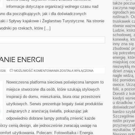
także poczu
informacje dotyczące organizacji wolnego czasu nad
zaczyna nap
ogrodach jes
no dla początkujących, jak i dla doświadczonych
roślinach. O
ki i Spływy kajakowe i Żeglarstwo Turystyczne. Na stronie
truskawek cz
równie ważne
dniki po rzekach, które […]
Ludzie, którz
schodowej, 
konewkę, kto
inny zna się 
zbudować pr
się potrzebn
energię, któ
NIE ENERGII
miejskiej co
niezwykłą mo
EKO
dzień znają 
2026
MOŻLIWOŚĆ KOMENTOWANIA
ZOSTAŁA WYŁĄCZONA
I
nagle widzą,
OSZCZĘDZANIE
liść pomidor
ENERGII
Nowoczesna platforma sieciowa poświęcona lampom to
owoce. Uczą 
folii, a poz
miejsce stworzone dla osób, które szukają stylowych
Dorośli z ko
inspiracji do domu, mieszkania, biura oraz przestrzeni
kiedyś wynie
u dziadków. 
użytkowych. Serwis prezentuje bogaty świat produktów
doświadczeń.
związanych z aranżacją światła, pokazując jak
bardzo szybk
Szczególnie 
odpowiednio dobrane lampy potrafią zmienić każde
roślin przyw
przyzwyczai
którzy cenią design, ale jednocześnie zwracają uwagę na
rezultatów. W
omfort użytkowania. Polecam: Fotowoltaika i Energia
Nasiono potr