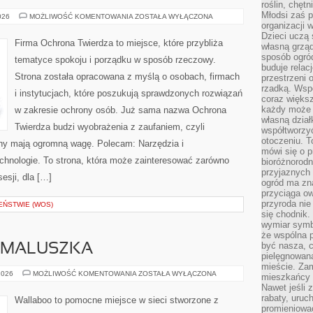
roślin, chęt
Młodsi zaś 
PODSTAWY
026
MOŻLIWOŚĆ KOMENTOWANIA
ZOSTAŁA WYŁĄCZONA
CYBERBEZPIECZEŃSTWA
organizacji 
Dzieci uczą 
Firma Ochrona Twierdza to miejsce, które przybliża
własną grząd
sposób ogród
tematyce spokoju i porządku w sposób rzeczowy.
buduje relac
Strona została opracowana z myślą o osobach, firmach
przestrzeni 
rzadką. Wsp
i instytucjach, które poszukują sprawdzonych rozwiązań
coraz większ
każdy może 
w zakresie ochrony osób. Już sama nazwa Ochrona
własną dział
Twierdza budzi wyobrażenia z zaufaniem, czyli
współtworzy
otoczeniu. T
ony mają ogromną wagę. Polecam: Narzędzia i
mówi się o p
hnologie. To strona, która może zainteresować zarówno
bioróżnorodn
przyjaznych 
sesji, dla […]
ogród ma zna
przyciąga ow
przyroda nie
EŃSTWIE (WOS)
się chodnik.
wymiar symb
że wspólna p
być nasza, c
 MALUSZKA
pielęgnowan
mieście. Zam
WYPRAWKA
2026
MOŻLIWOŚĆ KOMENTOWANIA
ZOSTAŁA WYŁĄCZONA
mieszkańcy s
DLA
Nawet jeśli z
MALUSZKA
rabaty, uruch
Wallaboo to pomocne miejsce w sieci stworzone z
promieniować