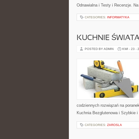
Odnawialna i Testy i Recenzje. Na
CATEGORIES:
INFORMATYKA
KUCHNIE ŚWIAT
POSTED BY ADMIN
KWI - 23 - 
codziennych rozwiązań na poranek,
Kuchnia Bezglutenowa i Szybkie i
CATEGORIES:
ZAROSLA