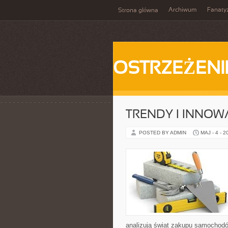
Archiwum
Fanat
Strona główna
OSTRZEŻENI
TRENDY I INNOW
POSTED BY ADMIN
MAJ - 4 - 2
analizują świat zakupu samochodó