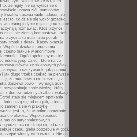
rawdę żyć. Najciekawsze w takich
t to, że nigdy nie są wyłącznie o
czywiście uprawa ziół, pomidorów,
y kwiatów sprawia wiele radości, ale
 jest to, co dzieje się wokół grządek.
y wcześniej jedynie mijali się na klatce
zaczynają rozmawiać. Ktoś przynosi
ś dzieli się ziemią kompostową, ktoś
na przycinaniu malin albo potrafi
osty płotek z desek. Każdy okazuje
y. Wspólne działanie uruchamia
rej często brakuje w anonimowej
dzienności. Ogród społeczny ma też
c edukacyjną. Dzieci, które na co
warzywa głównie ze sklepowych półek,
 jak wyrasta szczypiorek, jak pachnie
a i jak długo trzeba czekać na pierwsze
się, że marchewka nie bierze się z
iomka dojrzewa powoli i wymaga troski.
lei przypominają sobie wiedzę, którą
śli z domów rodzinnych albo z wakacji
Ogród staje się miejscem spotkania
 Jedni uczą się od drugich, a teoria
o zamienia się w praktykę.
ważne jest to, że wspólne uprawianie
raca cierpliwość. Współczesność
ła nas do natychmiastowych
 ogrodzie nic nie dzieje się od razu.
zebuje czasu, gleba potrzebuje wilgoci,
si przejść własny rytm wzrostu. Nie da