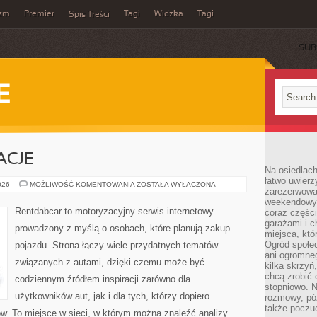
yzm
Premier
Tagi
Widzka
Tagi
Spis Treści
SUB
E
ACJE
Na osiedlac
łatwo uwierz
TRENDY
026
MOŻLIWOŚĆ KOMENTOWANIA
ZOSTAŁA WYŁĄCZONA
zarezerwowa
I
INNOWACJE
weekendowyc
Rentdabcar to motoryzacyjny serwis internetowy
coraz części
garażami i 
prowadzony z myślą o osobach, które planują zakup
miejsca, któ
Ogród społec
pojazdu. Strona łączy wiele przydatnych tematów
ani ogromne
związanych z autami, dzięki czemu może być
kilka skrzyń,
chcą zrobić 
codziennym źródłem inspiracji zarówno dla
stopniowo. N
użytkowników aut, jak i dla tych, którzy dopiero
rozmowy, pó
także poczu
w. To miejsce w sieci, w którym można znaleźć analizy