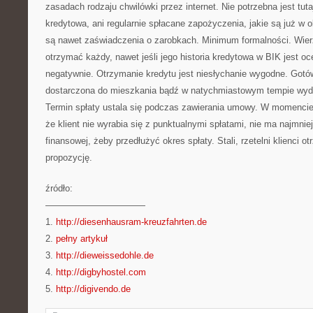
zasadach rodzaju chwilówki przez internet. Nie potrzebna jest tut
kredytowa, ani regularnie spłacane zapożyczenia, jakie są już w
są nawet zaświadczenia o zarobkach. Minimum formalności. Wie
otrzymać każdy, nawet jeśli jego historia kredytowa w BIK jest oc
negatywnie. Otrzymanie kredytu jest niesłychanie wygodne. Got
dostarczona do mieszkania bądź w natychmiastowym tempie wyd
Termin spłaty ustala się podczas zawierania umowy. W momencie,
że klient nie wyrabia się z punktualnymi spłatami, nie ma najmniej
finansowej, żeby przedłużyć okres spłaty. Stali, rzetelni klienci o
propozycję.
źródło:
———————————
1.
http://diesenhausram-kreuzfahrten.de
2.
pełny artykuł
3.
http://dieweissedohle.de
4.
http://digbyhostel.com
5.
http://digivendo.de