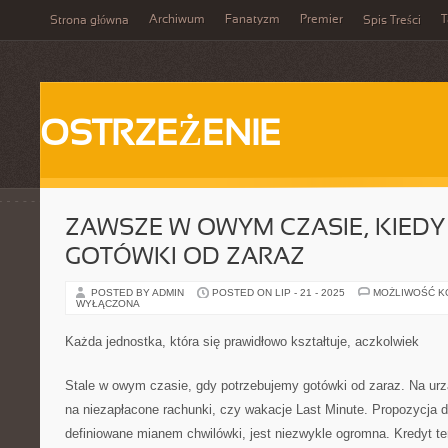
Archiwum
Fanatyzm
Premier
T
Strona główna
Spis Treści
OSTRZEŻENIE
ZAWSZE W OWYM CZASIE, KIED
GOTÓWKI OD ZARAZ
POSTED BY ADMIN
POSTED ON LIP - 21 - 2025
MOŻLIWOŚĆ 
WYŁĄCZONA
Każda jednostka, która się prawidłowo kształtuje, aczkolwiek
Stale w owym czasie, gdy potrzebujemy gotówki od zaraz. Na urz
na niezapłacone rachunki, czy wakacje Last Minute. Propozycja d
definiowane mianem chwilówki, jest niezwykle ogromna. Kredyt te