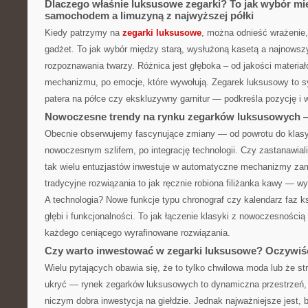
Dlaczego właśnie luksusowe zegarki? To jak wybór m
samochodem a limuzyną z najwyższej półki
Kiedy patrzymy na
zegarki luksusowe
, można odnieść wrażenie, 
gadżet. To jak wybór między starą, wysłużoną kasetą a najnows
rozpoznawania twarzy. Różnica jest głęboka – od jakości materiał
mechanizmu, po emocje, które wywołują. Zegarek luksusowy to s
patera na półce czy ekskluzywny garnitur — podkreśla pozycję i
Nowoczesne trendy na rynku zegarków luksusowych — 
Obecnie obserwujemy fascynujące zmiany — od powrotu do klas
nowoczesnym szlifem, po integrację technologii. Czy zastanawiali
tak wielu entuzjastów inwestuje w automatyczne mechanizmy za
tradycyjne rozwiązania to jak ręcznie robiona filiżanka kawy — wy
A technologia? Nowe funkcje typu chronograf czy kalendarz faz 
głębi i funkcjonalności. To jak łączenie klasyki z nowoczesnością
każdego ceniącego wyrafinowane rozwiązania.
Czy warto inwestować w zegarki luksusowe? Oczywiśc
Wielu pytających obawia się, że to tylko chwilowa moda lub że str
ukryć — rynek zegarków luksusowych to dynamiczna przestrzeń,
niczym dobra inwestycja na giełdzie. Jednak najważniejsze jest,