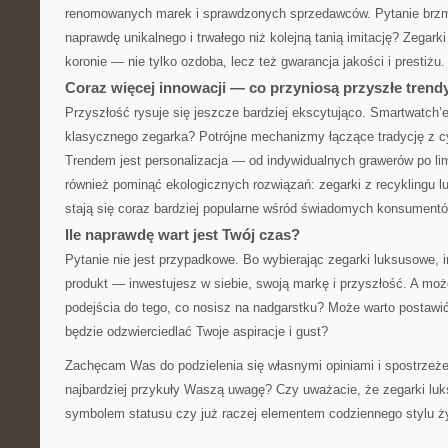
renomowanych marek i sprawdzonych sprzedawców. Pytanie brzmi:
naprawdę unikalnego i trwałego niż kolejną tanią imitację? Zegarki
koronie — nie tylko ozdoba, lecz też gwarancja jakości i prestiżu.
Coraz więcej innowacji — co przyniosą przyszłe trend
Przyszłość rysuje się jeszcze bardziej ekscytująco. Smartwatch’
klasycznego zegarka? Potrójne mechanizmy łączące tradycję z c
Trendem jest personalizacja — od indywidualnych grawerów po li
również pominąć ekologicznych rozwiązań: zegarki z recyklingu 
stają się coraz bardziej popularne wśród świadomych konsumentó
Ile naprawdę wart jest Twój czas?
Pytanie nie jest przypadkowe. Bo wybierając zegarki luksusowe, i
produkt — inwestujesz w siebie, swoją markę i przyszłość. A moż
podejścia do tego, co nosisz na nadgarstku? Może warto postawi
będzie odzwierciedlać Twoje aspiracje i gust?
Zachęcam Was do podzielenia się własnymi opiniami i spostrzeże
najbardziej przykuły Waszą uwagę? Czy uważacie, że zegarki lu
symbolem statusu czy już raczej elementem codziennego stylu ż