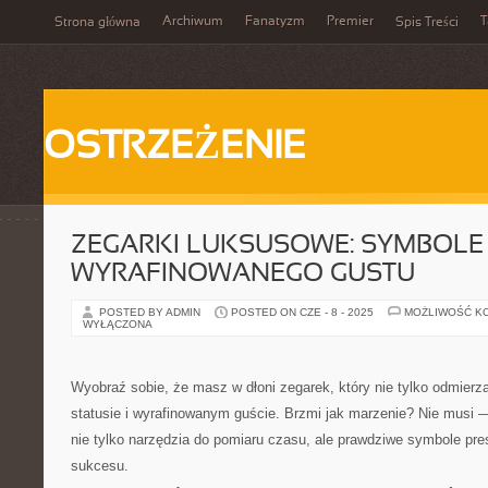
Archiwum
Fanatyzm
Premier
T
Strona główna
Spis Treści
OSTRZEŻENIE
ZEGARKI LUKSUSOWE: SYMBOLE 
WYRAFINOWANEGO GUSTU
POSTED BY ADMIN
POSTED ON CZE - 8 - 2025
MOŻLIWOŚĆ K
WYŁĄCZONA
Wyobraź sobie, że masz w dłoni zegarek, który nie tylko odmierz
statusie i wyrafinowanym guście. Brzmi jak marzenie? Nie musi 
nie tylko narzędzia do pomiaru czasu, ale prawdziwe symbole presti
sukcesu.