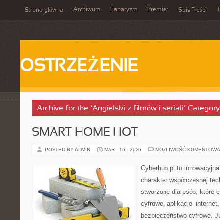
Archiwum
Fanatyzm
Premier
T
Strona główna
Spis Treści
OSTRZEŻENIE
Archive for the ‘Angielski z filmów i seriali’ Category
SMART HOME I IOT
POSTED BY ADMIN
MAR - 16 - 2026
MOŻLIWOŚĆ KOMENTOWA
Cyberhub.pl to innowacyjna 
charakter współczesnej tech
stworzone dla osób, które 
cyfrowe, aplikacje, interne
bezpieczeństwo cyfrowe. J