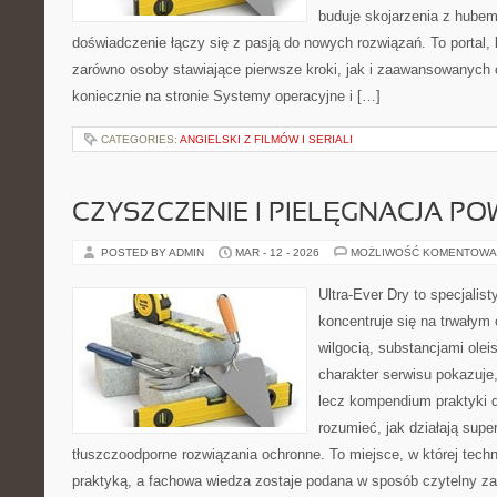
buduje skojarzenia z hubem
doświadczenie łączy się z pasją do nowych rozwiązań. To portal,
zarówno osoby stawiające pierwsze kroki, jak i zaawansowanych
koniecznie na stronie Systemy operacyjne i […]
CATEGORIES:
ANGIELSKI Z FILMÓW I SERIALI
CZYSZCZENIE I PIELĘGNACJA PO
POSTED BY ADMIN
MAR - 12 - 2026
MOŻLIWOŚĆ KOMENTOWA
Ultra-Ever Dry to specjalist
koncentruje się na trwałym 
wilgocią, substancjami ole
charakter serwisu pokazuje, 
lecz kompendium praktyki dl
rozumieć, jak działają supe
tłuszczoodporne rozwiązania ochronne. To miejsce, w której techn
praktyką, a fachowa wiedza zostaje podana w sposób czytelny za