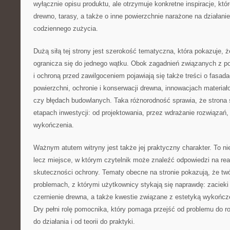
wyłącznie opisu produktu, ale otrzymuje konkretne inspiracje, któ
drewno, tarasy, a także o inne powierzchnie narażone na działanie
codziennego zużycia.
Dużą siłą tej strony jest szerokość tematyczna, która pokazuje, ż
ogranicza się do jednego wątku. Obok zagadnień związanych z 
i ochroną przed zawilgoceniem pojawiają się także treści o fasad
powierzchni, ochronie i konserwacji drewna, innowacjach materia
czy błędach budowlanych. Taka różnorodność sprawia, że strona s
etapach inwestycji: od projektowania, przez wdrażanie rozwiązań
wykończenia.
Ważnym atutem witryny jest także jej praktyczny charakter. To nie
lecz miejsce, w którym czytelnik może znaleźć odpowiedzi na rea
skuteczności ochrony. Tematy obecne na stronie pokazują, że twó
problemach, z którymi użytkownicy stykają się naprawdę: zacieki 
czernienie drewna, a także kwestie związane z estetyką wykończe
Dry pełni rolę pomocnika, który pomaga przejść od problemu do r
do działania i od teorii do praktyki.