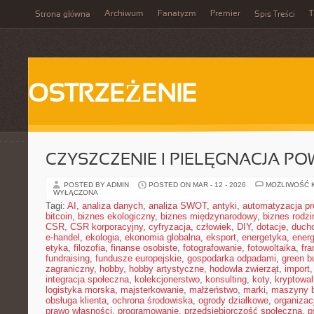
Archiwum
Fanatyzm
Premier
T
Strona główna
Spis Treści
OSTRZEŻENIE
CZYSZCZENIE I PIELĘGNACJA PO
POSTED BY ADMIN
POSTED ON MAR - 12 - 2026
MOŻLIWOŚĆ 
WYŁĄCZONA
Tagi:
AI
,
analiza danych
,
analiza SWOT
,
antyki
,
automatyzacja p
bitcoin
,
biznes ekologiczny
,
biznes międzynarodowy
,
biznes rodzi
CSR
,
CSR korporacyjny
,
cyfryzacja
,
człowiek
,
DIY
,
dotacje
,
duch
e-handel
,
ekologia
,
ekonomia globalna
,
eksport
,
energetyka
,
energ
etyka
,
filozofia
,
finanse osobiste
,
fotografowanie
,
fotowoltaika
,
fr
fundraising
,
fundusze europejskie
,
gospodarka odpadami
,
green b
zagraniczny
,
hobby
,
hobby artystyczne
,
hodowla zwierząt
,
import
integracja społeczna
,
kolekcjonerstwo
,
konsulting
,
koty
,
kryptowal
logistyka morska
,
majsterkowanie
,
małżeństwo
,
marki
,
maszyny 
obsługa klienta
,
ochrona środowiska
,
ogrody działkowe
,
organizac
prawo własności
,
programowanie
,
przedsiębiorczość społeczna
,
p