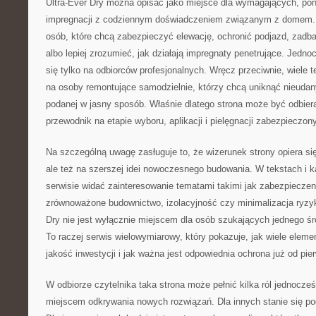
Ultra-Ever Dry można opisać jako miejsce dla wymagających, po
impregnacji z codziennym doświadczeniem związanym z domem. S
osób, które chcą zabezpieczyć elewację, ochronić podjazd, zadb
albo lepiej zrozumieć, jak działają impregnaty penetrujące. Jedn
się tylko na odbiorców profesjonalnych. Wręcz przeciwnie, wiele 
na osoby remontujące samodzielnie, którzy chcą uniknąć nieudan
podanej w jasny sposób. Właśnie dlatego strona może być odbier
przewodnik na etapie wyboru, aplikacji i pielęgnacji zabezpieczon
Na szczególną uwagę zasługuje to, że wizerunek strony opiera się
ale też na szerszej idei nowoczesnego budowania. W tekstach i 
serwisie widać zainteresowanie tematami takimi jak zabezpieczeni
zrównoważone budownictwo, izolacyjność czy minimalizacja ryzyk
Dry nie jest wyłącznie miejscem dla osób szukających jednego śr
To raczej serwis wielowymiarowy, który pokazuje, jak wiele ele
jakość inwestycji i jak ważna jest odpowiednia ochrona już od pi
W odbiorze czytelnika taka strona może pełnić kilka ról jednocześ
miejscem odkrywania nowych rozwiązań. Dla innych stanie się p