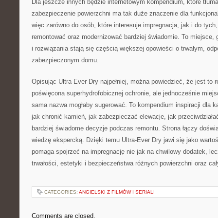
Dla jeszcze innych będzie internetowym kompendium, które tłum
zabezpieczenie powierzchni ma tak duże znaczenie dla funkcjonaln
więc zarówno do osób, które interesuje impregnacja, jak i do tyc
remontować oraz modernizować bardziej świadomie. To miejsce, 
i rozwiązania stają się częścią większej opowieści o trwałym, od
zabezpieczonym domu.
Opisując Ultra-Ever Dry najpełniej, można powiedzieć, że jest to 
poświęcona superhydrofobicznej ochronie, ale jednocześnie miejs
sama nazwa mogłaby sugerować. To kompendium inspiracji dla k
jak chronić kamień, jak zabezpieczać elewacje, jak przeciwdziała
bardziej świadome decyzje podczas remontu. Strona łączy doświa
wiedzę ekspercką. Dzięki temu Ultra-Ever Dry jawi się jako warto
pomaga spojrzeć na impregnację nie jak na chwilowy dodatek, le
trwałości, estetyki i bezpieczeństwa różnych powierzchni oraz ca
CATEGORIES:
ANGIELSKI Z FILMÓW I SERIALI
Comments are closed.