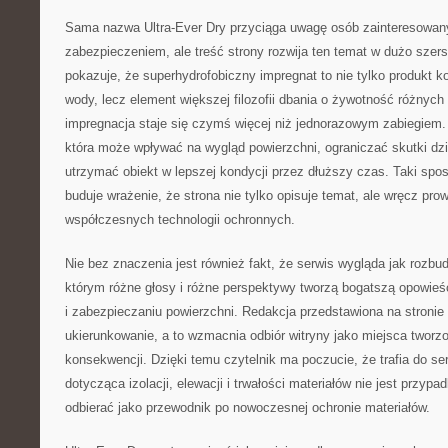
Sama nazwa Ultra-Ever Dry przyciąga uwagę osób zainteresow
zabezpieczeniem, ale treść strony rozwija ten temat w dużo szer
pokazuje, że superhydrofobiczny impregnat to nie tylko produkt 
wody, lecz element większej filozofii dbania o żywotność różnych
impregnacja staje się czymś więcej niż jednorazowym zabiegiem.
która może wpływać na wygląd powierzchni, ograniczać skutki dzi
utrzymać obiekt w lepszej kondycji przez dłuższy czas. Taki spos
buduje wrażenie, że strona nie tylko opisuje temat, ale wręcz pro
współczesnych technologii ochronnych.
Nie bez znaczenia jest również fakt, że serwis wygląda jak rozbu
którym różne głosy i różne perspektywy tworzą bogatszą opowieś
i zabezpieczaniu powierzchni. Redakcja przedstawiona na stronie
ukierunkowanie, a to wzmacnia odbiór witryny jako miejsca twor
konsekwencji. Dzięki temu czytelnik ma poczucie, że trafia do s
dotycząca izolacji, elewacji i trwałości materiałów nie jest przyp
odbierać jako przewodnik po nowoczesnej ochronie materiałów.