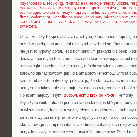
psychoterapia
,
recykling
,
rekrutacja IT
,
relacje międzyludzkie
,
reli
rysowanie
,
sadownictwo
,
sklepy online
,
społeczeństwo
,
startup
,
s
technologie
,
tworzenie muzyki
,
uprawa roślin
,
warzywnik
,
weteryna
firma
,
wolontariat
,
work-life balance
,
wspólnoty mieszkaniowe
,
zai
zarządzanie czasem
,
zarządzanie kryzysowe
,
znaczki
,
zrównowa
zwierzęta
Ultra-Ever Dry to specjalistyczna witryna, która koncentruje się n
przed wilgocią, substancjami oleistymi oraz brudem. Już sam cha
nie jest to typowy portal, lecz kompendium praktyki dla osób, któr
działają superhydrofobiczne i tłuszczoodporne rozwiązania ochron
technologia spotyka się z praktyką, a fachowa wiedza zostaje p
zarówno dla fachowców, jak i dla amatorów remontów. Strona budu
szeroki obszar tematyczny, pokazując, że skuteczna ochrona mat
samym produkcie, ale obejmuje też diagnostykę problemu i późnie
Polecam między innymi
Budowa domu krok po kroku
i Remonty i 
Dry użytkownik trafia do portalu eksperckiego, w którym impregnac
powierzchownie, lecz jako ważny element modernizacji, ochrony o
że strona wyróżnia się na tle wielu ogólnych witryn o domu i budow
skupia uwagę na impregnatach, a z drugiej pokazuje ich rolę w s
antywilgociowych zabezpieczeń, trwałości materiałów. Dzięki temu