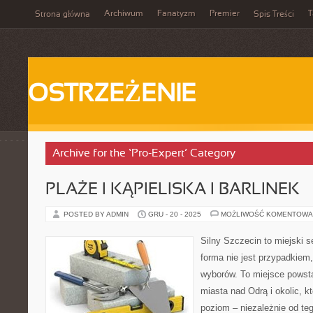
Archiwum
Fanatyzm
Premier
T
Strona główna
Spis Treści
OSTRZEŻENIE
Archive for the ‘Pro-Expert’ Category
PLAŻE I KĄPIELISKA I BARLINEK
POSTED BY ADMIN
GRU - 20 - 2025
MOŻLIWOŚĆ KOMENTOWA
Silny Szczecin to miejski s
forma nie jest przypadkiem
wyborów. To miejsce powst
miasta nad Odrą i okolic, 
poziom – niezależnie od te