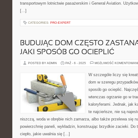
transportowym lotnictwie pasażerskim i General Aviation. Użytk
[…]
CATEGORIES:
PRO-EXPERT
BUDUJĄC DOM CZĘSTO ZASTANA
JAKI SPOSÓB GO OCIEPLIĆ
POSTED BY ADMIN
PAŹ - 6 - 2025
MOŻLIWOŚĆ KOMENTOWAN
W szczególe liczy się krea
dom w szeregu przypadków 
sposób go ocieplić. Najczęś
wtenczas ogrzanie go w tra
kaloryferami. Jednak, jak k
te najcieńsze, nie są najest
niszczą, woda w obrębie nich zamarza, albo także przelewa się n
powierzchnię paneli, wykładzin, konstruując brzydkie zacieki. Do 
ciepło, jakie uwalnia się […]