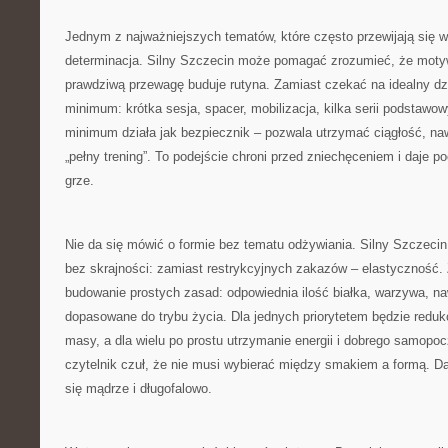
Jednym z najważniejszych tematów, które często przewijają się w 
determinacja. Silny Szczecin może pomagać zrozumieć, że motyw
prawdziwą przewagę buduje rutyna. Zamiast czekać na idealny dzi
minimum: krótka sesja, spacer, mobilizacja, kilka serii podstawo
minimum działa jak bezpiecznik – pozwala utrzymać ciągłość, n
„pełny trening”. To podejście chroni przed zniechęceniem i daje po
grze.
Nie da się mówić o formie bez tematu odżywiania. Silny Szczeci
bez skrajności: zamiast restrykcyjnych zakazów – elastyczność.
budowanie prostych zasad: odpowiednia ilość białka, warzywa, naw
dopasowane do trybu życia. Dla jednych priorytetem będzie reduk
masy, a dla wielu po prostu utrzymanie energii i dobrego samopoc
czytelnik czuł, że nie musi wybierać między smakiem a formą. Da s
się mądrze i długofalowo.