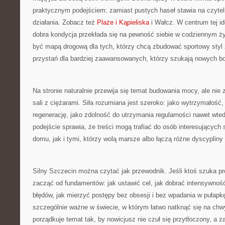
praktycznym podejściem: zamiast pustych haseł stawia na czyteln
działania. Zobacz też
Plaże i Kąpieliska
i Wałcz. W centrum tej ide
dobra kondycja przekłada się na pewność siebie w codziennym ż
być mapą drogową dla tych, którzy chcą zbudować sportowy styl 
przystań dla bardziej zaawansowanych, którzy szukają nowych b
Na stronie naturalnie przewija się temat budowania mocy, ale nie
sali z ciężarami. Siła rozumiana jest szeroko: jako wytrzymałość,
regenerację, jako zdolność do utrzymania regularności nawet wted
podejście sprawia, że treści mogą trafiać do osób interesujących
domu, jak i tymi, którzy wolą marsze albo łączą różne dyscypliny
Silny Szczecin można czytać jak przewodnik. Jeśli ktoś szuka p
zacząć od fundamentów: jak ustawić cel, jak dobrać intensywnoś
błędów, jak mierzyć postępy bez obsesji i bez wpadania w pułapkę
szczególnie ważne w świecie, w którym łatwo natknąć się na chwy
porządkuje temat tak, by nowicjusz nie czuł się przytłoczony, a