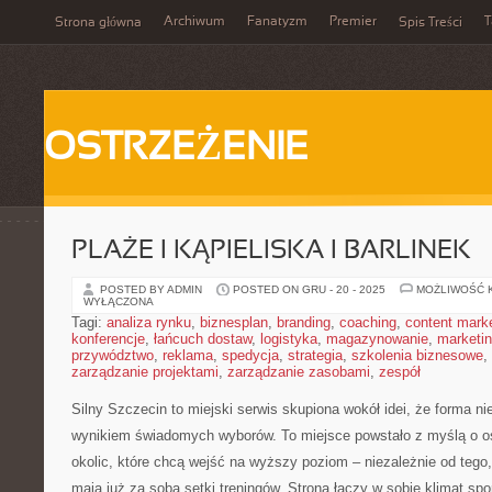
Archiwum
Fanatyzm
Premier
T
Strona główna
Spis Treści
OSTRZEŻENIE
PLAŻE I KĄPIELISKA I BARLINEK
POSTED BY ADMIN
POSTED ON GRU - 20 - 2025
MOŻLIWOŚĆ 
WYŁĄCZONA
Tagi:
analiza rynku
,
biznesplan
,
branding
,
coaching
,
content mark
konferencje
,
łańcuch dostaw
,
logistyka
,
magazynowanie
,
marketi
przywództwo
,
reklama
,
spedycja
,
strategia
,
szkolenia biznesowe
,
zarządzanie projektami
,
zarządzanie zasobami
,
zespół
Silny Szczecin to miejski serwis skupiona wokół idei, że forma ni
wynikiem świadomych wyborów. To miejsce powstało z myślą o o
okolic, które chcą wejść na wyższy poziom – niezależnie od tego
mają już za sobą setki treningów. Strona łączy w sobie klimat sp