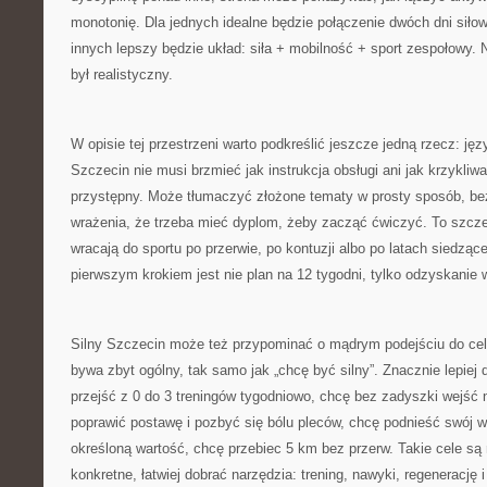
monotonię. Dla jednych idealne będzie połączenie dwóch dni siłow
innych lepszy będzie układ: siła + mobilność + sport zespołowy. N
był realistyczny.
W opisie tej przestrzeni warto podkreślić jeszcze jedną rzecz: jęz
Szczecin nie musi brzmieć jak instrukcja obsługi ani jak krzykli
przystępny. Może tłumaczyć złożone tematy w prosty sposób, be
wrażenia, że trzeba mieć dyplom, żeby zacząć ćwiczyć. To szcze
wracają do sportu po przerwie, po kontuzji albo po latach siedzące
pierwszym krokiem jest nie plan na 12 tygodni, tylko odzyskanie wi
Silny Szczecin może też przypominać o mądrym podejściu do cel
bywa zbyt ogólny, tak samo jak „chcę być silny”. Znacznie lepiej d
przejść z 0 do 3 treningów tygodniowo, chcę bez zadyszki wejść n
poprawić postawę i pozbyć się bólu pleców, chcę podnieść swój 
określoną wartość, chcę przebiec 5 km bez przerw. Takie cele są
konkretne, łatwiej dobrać narzędzia: trening, nawyki, regenerację 