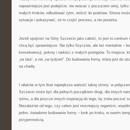
najważniejsze jest podejście: nie wracać z poczuciem winy, tylk
małych kroków, odbudować rytm, wrócić do podstaw. Strona może
sytuacje i pokazywać, że to część procesu, a nie porażka.
Jeżeli spojrzeć na Silny Szczecin jako całość, to jest to centrum i
chcą być sprawniejsze. Nie tylko fizycznie, ale też mentalnie – bo
konsekwencji, pokory i radości z małych postępów. To miejsce, k
„na lata”, a nie „na tydzień”. Do budowania formy, która jest do ut
na chwilę.
I właśnie w tym tkwi największa wartość takiej strony: w połączen
Szczecin może być dla jednych początkiem drogi, dla innych nar
rytmu, a dla jeszcze innych inspiracją do tego, by znów poczuć s
Niezależnie od tego, czy celem jest mocniejszy organizm, wspó
jedno: świadome budowanie formy – krok po kroku, w swoim tempi
przyjemnością.