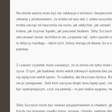
Na stronie ważna może być też edukacja o technice i bezpieczeńs
siłownię z przekonaniem, że trzeba od razu dać z siebie wszyst
trzeba zacząć od nauczenia się ruchu: jak oddychać, jak ustawić 
kolana, jak trzymać łopatki, jak pracować biodrem. Silny Szcze
odczarować temat: technika to nie „czepianie się”, tylko sposób n
to dotyczy każdego – także tych, którzy trenują od dawna, bo w 
poprawy.
Z czasem czytelnik może zauważyć, że ta strona nie tylko mówi o
życia. O tym, jak budować dzień wokół zdrowych wyborów bez po
się wyłącznie wokół sportu. To subtelna, ale kluczowa różnica. B
nie je zastępować. Jeśli ktoś zaczyna dzięki temu lepiej spać, mie
być spokojniejszym, czuć się pewniej – to jest realna wygrana, ni
Silny Szczecin może być również przypomnieniem w chwilach, gd
Każdy ma momenty spadku formy, przerwy, choroby, nadmiar obo