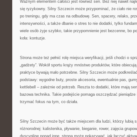
Ważnym elementem całości jest również sen. Bez niej nawet najle
się ryzykowny. Silny Szczecin może przypominać, że ciało nie roś
po treningu, gdy ma czas na odbudowę. Sen, spacery, relaks, prz
intensywności, a także dbanie o stres to nie dodatki, tylko funda
wiele osób żyje szybko, takie przypomnienie jest bezcenne, bo p
koła: kontuzje.
Strona może też pełnić rolę miejsca weryfikacji, jeśli chodzi o spr
„gadżety”. Wokół sportu krąży mnóstwo produktów, które obiecują
praktyce bywają mało potrzebne. Silny Szczecin może podkreślać
podstawy: wygodne buty, proste akcesoria, ewentualnie pas, gum
kettlebell – zależnie od potrzeb. Reszta to dodatki, które mają se
bazowa technika. Takie podejście pomaga oszczędzać pieniądze 
trzymać fokus na tym, co działa.
Silny Szczecin może być także miejscem dla ludzi, którzy lubią sp
różnorodnej: kalistenika, pływanie, bieganie, rower, zajęcia grupo
dyscyplinę ponad inne, strona może pokazywać, jak łączyć aktyw