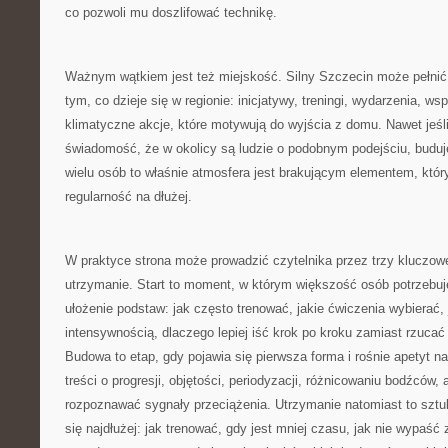
co pozwoli mu doszlifować technikę.
Ważnym wątkiem jest też miejskość. Silny Szczecin może pełnić r
tym, co dzieje się w regionie: inicjatywy, treningi, wydarzenia, ws
klimatyczne akcje, które motywują do wyjścia z domu. Nawet jeśli 
świadomość, że w okolicy są ludzie o podobnym podejściu, buduj
wielu osób to właśnie atmosfera jest brakującym elementem, któ
regularność na dłużej.
W praktyce strona może prowadzić czytelnika przez trzy kluczowe
utrzymanie. Start to moment, w którym większość osób potrzebuje 
ułożenie podstaw: jak często trenować, jakie ćwiczenia wybierać, 
intensywnością, dlaczego lepiej iść krok po kroku zamiast rzucać
Budowa to etap, gdy pojawia się pierwsza forma i rośnie apetyt na
treści o progresji, objętości, periodyzacji, różnicowaniu bodźców, 
rozpoznawać sygnały przeciążenia. Utrzymanie natomiast to sztuk
się najdłużej: jak trenować, gdy jest mniej czasu, jak nie wypaść