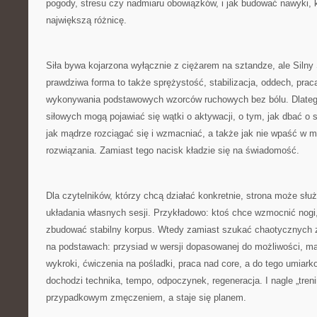
pogody, stresu czy nadmiaru obowiązków, i jak budować nawyki, k
największą różnicę.
Siła bywa kojarzona wyłącznie z ciężarem na sztandze, ale Siln
prawdziwa forma to także sprężystość, stabilizacja, oddech, prac
wykonywania podstawowych wzorców ruchowych bez bólu. Dlatego
siłowych mogą pojawiać się wątki o aktywacji, o tym, jak dbać o s
jak mądrze rozciągać się i wzmacniać, a także jak nie wpaść w 
rozwiązania. Zamiast tego nacisk kładzie się na świadomość.
Dla czytelników, którzy chcą działać konkretnie, strona może służ
układania własnych sesji. Przykładowo: ktoś chce wzmocnić nogi,
zbudować stabilny korpus. Wtedy zamiast szukać chaotycznych 
na podstawach: przysiad w wersji dopasowanej do możliwości, mar
wykroki, ćwiczenia na pośladki, praca nad core, a do tego umiark
dochodzi technika, tempo, odpoczynek, regeneracja. I nagle „treni
przypadkowym zmęczeniem, a staje się planem.