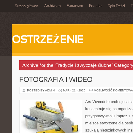
Archiwum
Fanatyzm
Premier
T
Strona główna
Spis Treści
OSTRZEŻENIE
Archive for the ‘Tradycje i zwyczaje ślubne’ Categor
FOTOGRAFIA I WIDEO
POSTED BY ADMIN
MAR - 21 - 2026
MOŻLIWOŚĆ KOMENTOWA
Ars Vivendi to profesjonaln
koncentruje się na organiza
przygotowywaniu imprez z
miejsce stworzone dla osób, 
szukają nietuzinkowych insp