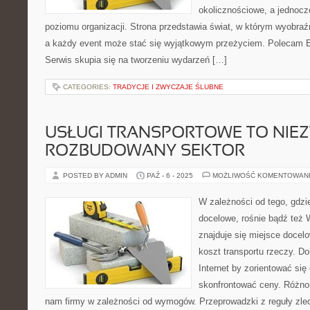
okolicznościowe, a jednoc
poziomu organizacji. Strona przedstawia świat, w którym wyobraź
a każdy event może stać się wyjątkowym przeżyciem. Polecam Ev
Serwis skupia się na tworzeniu wydarzeń […]
CATEGORIES:
TRADYCJE I ZWYCZAJE ŚLUBNE
USŁUGI TRANSPORTOWE TO NIE
ROZBUDOWANY SEKTOR
POSTED BY ADMIN
PAŹ - 6 - 2025
MOŻLIWOŚĆ KOMENTOWAN
W zależności od tego, gdzi
docelowe, rośnie bądź też 
znajduje się miejsce docelo
koszt transportu rzeczy. D
Internet by zorientować się
skonfrontować ceny. Różno
nam firmy w zależności od wymogów. Przeprowadzki z reguły zl