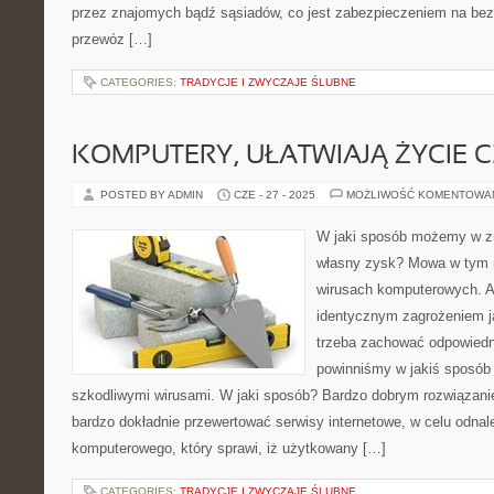
przez znajomych bądź sąsiadów, co jest zabezpieczeniem na be
przewóz […]
CATEGORIES:
TRADYCJE I ZWYCZAJE ŚLUBNE
KOMPUTERY, UŁATWIAJĄ ŻYCIE 
POSTED BY ADMIN
CZE - 27 - 2025
MOŻLIWOŚĆ KOMENTOWA
W jaki sposób możemy w z
własny zysk? Mowa w tym 
wirusach komputerowych. A
identycznym zagrożeniem ja
trzeba zachować odpowiedni
powinniśmy w jakiś sposób 
szkodliwymi wirusami. W jaki sposób? Bardzo dobrym rozwiązani
bardzo dokładnie przewertować serwisy internetowe, w celu odnal
komputerowego, który sprawi, iż użytkowany […]
CATEGORIES:
TRADYCJE I ZWYCZAJE ŚLUBNE