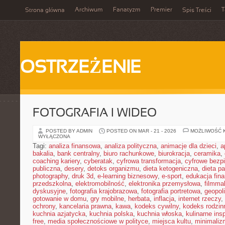
Archiwum
Fanatyzm
Premier
T
Strona główna
Spis Treści
OSTRZEŻENIE
FOTOGRAFIA I WIDEO
POSTED BY ADMIN
POSTED ON MAR - 21 - 2026
MOŻLIWOŚĆ 
WYŁĄCZONA
Tagi:
analiza finansowa
,
analiza polityczna
,
animacje dla dzieci
,
a
bakalia
,
bank centralny
,
biuro rachunkowe
,
biurokracja
,
ceramika
,
coaching kariery
,
cyberatak
,
cyfrowa transformacja
,
cyfrowe bezp
publiczna
,
desery
,
detoks organizmu
,
dieta ketogeniczna
,
dieta pa
photography
,
druk 3d
,
e-learning biznesowy
,
e-sport
,
edukacja fin
przedszkolna
,
elektromobilność
,
elektronika przemysłowa
,
filmma
dyskusyjne
,
fotografia krajobrazowa
,
fotografia portretowa
,
geopol
gotowanie w domu
,
gry mobilne
,
herbata
,
inflacja
,
internet rzeczy
,
ochrony
,
kancelaria prawna
,
kawa
,
kodeks cywilny
,
kodeks rodzin
kuchnia azjatycka
,
kuchnia polska
,
kuchnia włoska
,
kulinarne insp
free
,
media społecznościowe w polityce
,
miejsca kultu
,
minimaliz