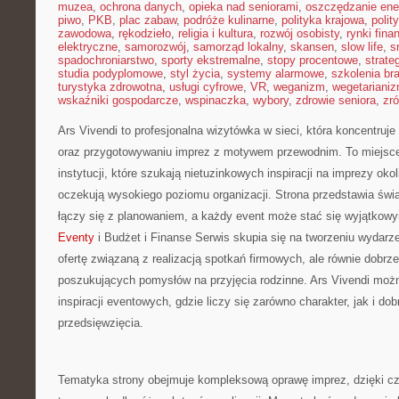
muzea
,
ochrona danych
,
opieka nad seniorami
,
oszczędzanie ener
piwo
,
PKB
,
plac zabaw
,
podróże kulinarne
,
polityka krajowa
,
polit
zawodowa
,
rękodzieło
,
religia i kultura
,
rozwój osobisty
,
rynki fin
elektryczne
,
samorozwój
,
samorząd lokalny
,
skansen
,
slow life
,
s
spadochroniarstwo
,
sporty ekstremalne
,
stopy procentowe
,
strate
studia podyplomowe
,
styl życia
,
systemy alarmowe
,
szkolenia br
turystyka zdrowotna
,
usługi cyfrowe
,
VR
,
weganizm
,
wegetariani
wskaźniki gospodarcze
,
wspinaczka
,
wybory
,
zdrowie seniora
,
zr
Ars Vivendi to profesjonalna wizytówka w sieci, która koncentruje 
oraz przygotowywaniu imprez z motywem przewodnim. To miejsce 
instytucji, które szukają nietuzinkowych inspiracji na imprezy ok
oczekują wysokiego poziomu organizacji. Strona przedstawia świ
łączy się z planowaniem, a każdy event może stać się wyjątko
Eventy
i Budżet i Finanse Serwis skupia się na tworzeniu wydarz
ofertę związaną z realizacją spotkań firmowych, ale równie dobrz
poszukujących pomysłów na przyjęcia rodzinne. Ars Vivendi moż
inspiracji eventowych, gdzie liczy się zarówno charakter, jak i do
przedsięwzięcia.
Tematyka strony obejmuje kompleksową oprawę imprez, dzięki c