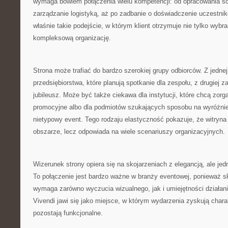
wymaga bowiem połączenia wielu kompetencji: od opracowania sc
zarządzanie logistyką, aż po zadbanie o doświadczenie uczestnik
właśnie takie podejście, w którym klient otrzymuje nie tylko wybra
kompleksową organizację.
Strona może trafiać do bardzo szerokiej grupy odbiorców. Z jednej
przedsiębiorstwa, które planują spotkanie dla zespołu, z drugiej 
jubileusz. Może być także ciekawa dla instytucji, które chcą zor
promocyjne albo dla podmiotów szukających sposobu na wyróżnie
nietypowy event. Tego rodzaju elastyczność pokazuje, że witryn
obszarze, lecz odpowiada na wiele scenariuszy organizacyjnych.
Wizerunek strony opiera się na skojarzeniach z elegancją, ale je
To połączenie jest bardzo ważne w branży eventowej, ponieważ s
wymaga zarówno wyczucia wizualnego, jak i umiejętności działani
Vivendi jawi się jako miejsce, w którym wydarzenia zyskują chara
pozostają funkcjonalne.