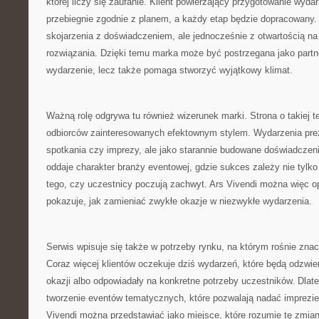
której liczy się zaufanie. Klient powierzający przygotowanie wyd
przebiegnie zgodnie z planem, a każdy etap będzie dopracowany. 
skojarzenia z doświadczeniem, ale jednocześnie z otwartością n
rozwiązania. Dzięki temu marka może być postrzegana jako partner
wydarzenie, lecz także pomaga stworzyć wyjątkowy klimat.
Ważną rolę odgrywa tu również wizerunek marki. Strona o takiej t
odbiorców zainteresowanych efektownym stylem. Wydarzenia prez
spotkania czy imprezy, ale jako starannie budowane doświadczeni
oddaje charakter branży eventowej, gdzie sukces zależy nie tylko 
tego, czy uczestnicy poczują zachwyt. Ars Vivendi można więc op
pokazuje, jak zamieniać zwykłe okazje w niezwykłe wydarzenia.
Serwis wpisuje się także w potrzeby rynku, na którym rośnie zna
Coraz więcej klientów oczekuje dziś wydarzeń, które będą odzwier
okazji albo odpowiadały na konkretne potrzeby uczestników. Dlateg
tworzenie eventów tematycznych, które pozwalają nadać imprezie
Vivendi można przedstawiać jako miejsce, które rozumie tę zmian