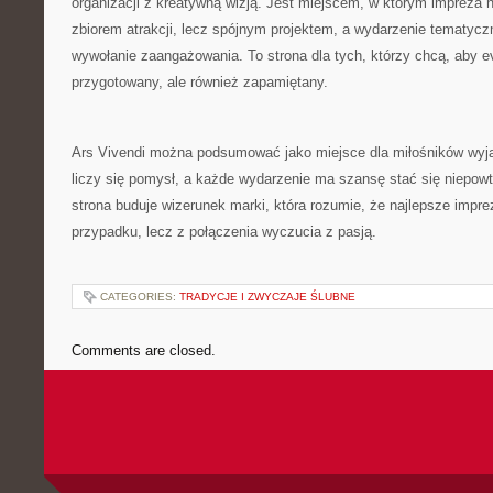
organizacji z kreatywną wizją. Jest miejscem, w którym impreza 
zbiorem atrakcji, lecz spójnym projektem, a wydarzenie tematyc
wywołanie zaangażowania. To strona dla tych, którzy chcą, aby ev
przygotowany, ale również zapamiętany.
Ars Vivendi można podsumować jako miejsce dla miłośników wyj
liczy się pomysł, a każde wydarzenie ma szansę stać się niepowt
strona buduje wizerunek marki, która rozumie, że najlepsze impre
przypadku, lecz z połączenia wyczucia z pasją.
CATEGORIES:
TRADYCJE I ZWYCZAJE ŚLUBNE
Comments are closed.