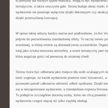
tu pomysły dla różnych typów realizacji. Mogą to być wydarzenia 
tematyczne, a także uroczyste gale. Strona buduje obraz marki, 
wydarzenie nie powstaje wyłącznie dzięki dekoracjom czy atrakc
dzięki przemyślanej koncepcji.
W opisie takiej witryny bardzo ważne jest podkreślenie, że Ars Vi
jedynie do prezentowania standardowej oferty. To raczej serwis 
eventowej, w której istotne są doświadczenia uczestników. Organ
tutaj jako sztuka tworzenia atmosfery, a event tematyczny jawi si
która angażuje gości od pierwszej do ostatniej chwili.
Strona może być odbierana jako miejsce dla osób szukających nieb
treść sugeruje, że każde wydarzenie powinno mieć tożsamość, a
przewodni potrafi całkowicie odmienić odbiór spotkania. Dzięki t
się w niezapomniane wydarzenie, a standardowa impreza firmowa
To podejście szczególnie docenią osoby, które nie chcą powielać
wydarzenia czegoś więcej niż tylko zwykłej obsługi.