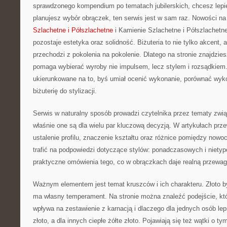
sprawdzonego kompendium po tematach jubilerskich, chcesz lepie
planujesz wybór obrączek, ten serwis jest w sam raz. Nowości na
Szlachetne i Półszlachetne
i Kamienie Szlachetne i Półszlachetn
pozostaje estetyka oraz solidność. Biżuteria to nie tylko akcent,
przechodzi z pokolenia na pokolenie. Dlatego na stronie znajdzie
pomaga wybierać wyroby nie impulsem, lecz stylem i rozsądkiem.
ukierunkowane na to, byś umiał ocenić wykonanie, porównać wy
biżuterię do stylizacji.
Serwis w naturalny sposób prowadzi czytelnika przez tematy zwi
właśnie one są dla wielu par kluczową decyzją. W artykułach przew
ustalenie profilu, znaczenie kształtu oraz różnice pomiędzy n
trafić na podpowiedzi dotyczące stylów: ponadczasowych i niety
praktyczne omówienia tego, co w obrączkach daje realną przewag
Ważnym elementem jest temat kruszców i ich charakteru. Złoto b
ma własny temperament. Na stronie można znaleźć podejście, któ
wpływa na zestawienie z karnacją i dlaczego dla jednych osób lep
złoto, a dla innych ciepłe żółte złoto. Pojawiają się też wątki o t