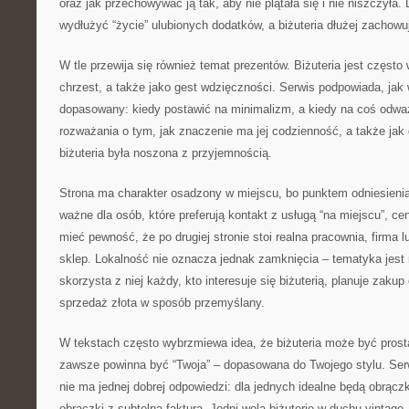
oraz jak przechowywać ją tak, aby nie plątała się i nie niszczyła
wydłużyć “życie” ulubionych dodatków, a biżuteria dłużej zachowu
W tle przewija się również temat prezentów. Biżuteria jest często
chrzest, a także jako gest wdzięczności. Serwis podpowiada, jak
dopasowany: kiedy postawić na minimalizm, a kiedy na coś odważ
rozważania o tym, jak znaczenie ma jej codzienność, a także jak
biżuteria była noszona z przyjemnością.
Strona ma charakter osadzony w miejscu, bo punktem odniesienia
ważne dla osób, które preferują kontakt z usługą “na miejscu”, cen
mieć pewność, że po drugiej stronie stoi realna pracownia, firma 
sklep. Lokalność nie oznacza jednak zamknięcia – tematyka jest 
skorzysta z niej każdy, kto interesuje się biżuterią, planuje zaku
sprzedaż złota w sposób przemyślany.
W tekstach często wybrzmiewa idea, że biżuteria może być prosta
zawsze powinna być “Twoja” – dopasowana do Twojego stylu. Se
nie ma jednej dobrej odpowiedzi: dla jednych idealne będą obrączk
obrączki z subtelną fakturą. Jedni wolą biżuterię w duchu vintage,