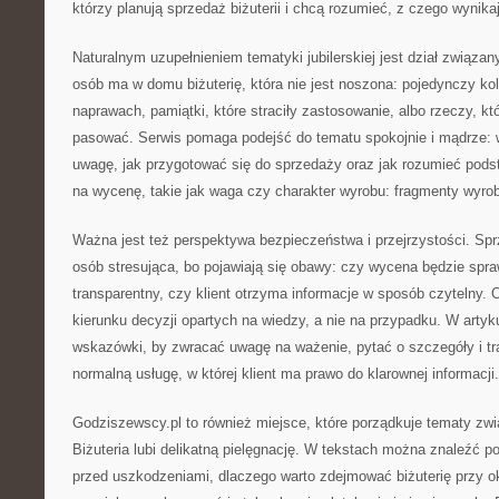
którzy planują sprzedaż biżuterii i chcą rozumieć, z czego wynika
Naturalnym uzupełnieniem tematyki jubilerskiej jest dział związa
osób ma w domu biżuterię, która nie jest noszona: pojedynczy ko
naprawach, pamiątki, które straciły zastosowanie, albo rzeczy, kt
pasować. Serwis pomaga podejść do tematu spokojnie i mądrze: w
uwagę, jak przygotować się do sprzedaży oraz jak rozumieć pod
na wycenę, takie jak waga czy charakter wyrobu: fragmenty wyro
Ważna jest też perspektywa bezpieczeństwa i przejrzystości. Spr
osób stresująca, bo pojawiają się obawy: czy wycena będzie spra
transparentny, czy klient otrzyma informacje w sposób czytelny. 
kierunku decyzji opartych na wiedzy, a nie na przypadku. W artyk
wskazówki, by zwracać uwagę na ważenie, pytać o szczegóły i tr
normalną usługę, w której klient ma prawo do klarownej informacji.
Godziszewscy.pl to również miejsce, które porządkuje tematy zwi
Biżuteria lubi delikatną pielęgnację. W tekstach można znaleźć po
przed uszkodzeniami, dlaczego warto zdejmować biżuterię przy 