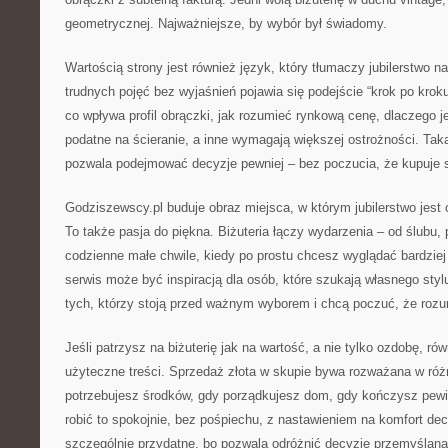
geometrycznej. Najważniejsze, by wybór był świadomy.
Wartością strony jest również język, który tłumaczy jubilerstwo n
trudnych pojęć bez wyjaśnień pojawia się podejście “krok po kroku
co wpływa profil obrączki, jak rozumieć rynkową cenę, dlaczego 
podatne na ścieranie, a inne wymagają większej ostrożności. Ta
pozwala podejmować decyzje pewniej – bez poczucia, że kupuje s
Godziszewscy.pl buduje obraz miejsca, w którym jubilerstwo jest
To także pasja do piękna. Biżuteria łączy wydarzenia – od ślubu,
codzienne małe chwile, kiedy po prostu chcesz wyglądać bardzie
serwis może być inspiracją dla osób, które szukają własnego styl
tych, którzy stoją przed ważnym wyborem i chcą poczuć, że rozum
Jeśli patrzysz na biżuterię jak na wartość, a nie tylko ozdobę, ró
użyteczne treści. Sprzedaż złota w skupie bywa rozważana w róż
potrzebujesz środków, gdy porządkujesz dom, gdy kończysz pewi
robić to spokojnie, bez pośpiechu, z nastawieniem na komfort dec
szczególnie przydatne, bo pozwala odróżnić decyzję przemyślaną