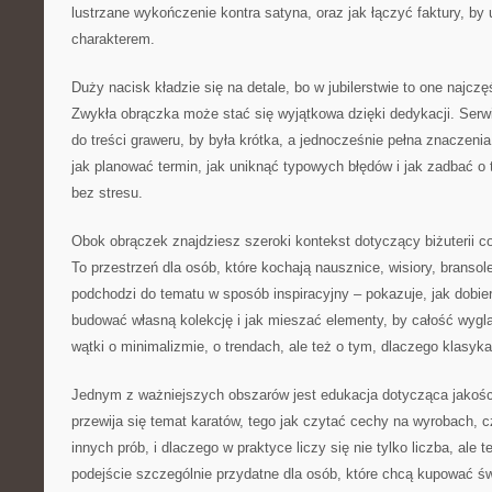
lustrzane wykończenie kontra satyna, oraz jak łączyć faktury, by
charakterem.
Duży nacisk kładzie się na detale, bo w jubilerstwie to one najczę
Zwykła obrączka może stać się wyjątkowa dzięki dedykacji. Serw
do treści graweru, by była krótka, a jednocześnie pełna znaczenia.
jak planować termin, jak uniknąć typowych błędów i jak zadbać o 
bez stresu.
Obok obrączek znajdziesz szeroki kontekst dotyczący biżuterii co
To przestrzeń dla osób, które kochają nausznice, wisiory, bransole
podchodzi do tematu w sposób inspiracyjny – pokazuje, jak dobiera
budować własną kolekcję i jak mieszać elementy, by całość wyglą
wątki o minimalizmie, o trendach, ale też o tym, dlaczego klas
Jednym z ważniejszych obszarów jest edukacja dotycząca jakośc
przewija się temat karatów, tego jak czytać cechy na wyrobach, c
innych prób, i dlaczego w praktyce liczy się nie tylko liczba, ale 
podejście szczególnie przydatne dla osób, które chcą kupować św