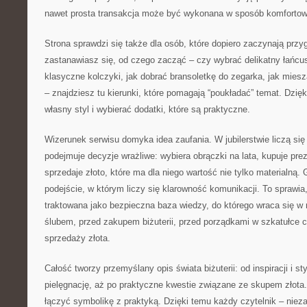
nawet prosta transakcja może być wykonana w sposób komfortow
Strona sprawdzi się także dla osób, które dopiero zaczynają przyg
zastanawiasz się, od czego zacząć – czy wybrać delikatny łańcu
klasyczne kolczyki, jak dobrać bransoletkę do zegarka, jak mies
– znajdziesz tu kierunki, które pomagają “poukładać” temat. Dzię
własny styl i wybierać dodatki, które są praktyczne.
Wizerunek serwisu domyka idea zaufania. W jubilerstwie liczą się
podejmuje decyzje wrażliwe: wybiera obrączki na lata, kupuje pre
sprzedaje złoto, które ma dla niego wartość nie tylko materialną.
podejście, w którym liczy się klarowność komunikacji. To sprawi
traktowana jako bezpieczna baza wiedzy, do którego wraca się 
ślubem, przed zakupem biżuterii, przed porządkami w szkatułce 
sprzedaży złota.
Całość tworzy przemyślany opis świata biżuterii: od inspiracji i st
pielęgnację, aż po praktyczne kwestie związane ze skupem złota
łączyć symbolikę z praktyką. Dzięki temu każdy czytelnik – nieza