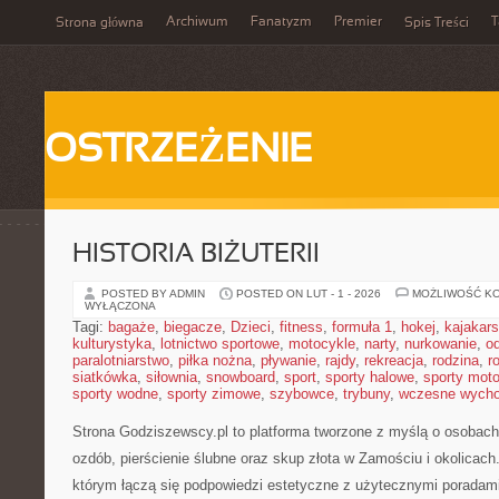
Archiwum
Fanatyzm
Premier
T
Strona główna
Spis Treści
OSTRZEŻENIE
HISTORIA BIŻUTERII
POSTED BY ADMIN
POSTED ON LUT - 1 - 2026
MOŻLIWOŚĆ K
WYŁĄCZONA
Tagi:
bagaże
,
biegacze
,
Dzieci
,
fitness
,
formuła 1
,
hokej
,
kajakar
kulturystyka
,
lotnictwo sportowe
,
motocykle
,
narty
,
nurkowanie
,
o
paralotniarstwo
,
piłka nożna
,
pływanie
,
rajdy
,
rekreacja
,
rodzina
,
r
siatkówka
,
siłownia
,
snowboard
,
sport
,
sporty halowe
,
sporty mot
sporty wodne
,
sporty zimowe
,
szybowce
,
trybuny
,
wczesne wych
Strona Godziszewscy.pl to platforma tworzone z myślą o osobach, 
ozdób, pierścienie ślubne oraz skup złota w Zamościu i okolicach
którym łączą się podpowiedzi estetyczne z użytecznymi poradam