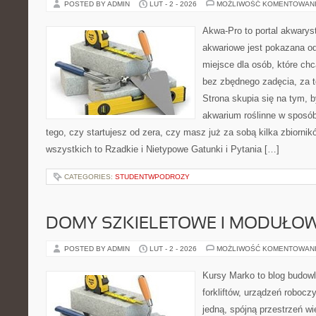
POSTED BY ADMIN
LUT - 2 - 2026
MOŻLIWOŚĆ KOMENTOWAN
Akwa-Pro to portal akwarys
akwariowe jest pokazana od
miejsce dla osób, które ch
bez zbędnego zadęcia, za t
Strona skupia się na tym, 
akwarium roślinne w sposób
tego, czy startujesz od zera, czy masz już za sobą kilka zbiornik
wszystkich to Rzadkie i Nietypowe Gatunki i Pytania […]
CATEGORIES:
STUDENTWPODROZY
DOMY SZKIELETOWE I MODUŁO
POSTED BY ADMIN
LUT - 2 - 2026
MOŻLIWOŚĆ KOMENTOWAN
Kursy Marko to blog budowl
forkliftów, urządzeń robocz
jedną, spójną przestrzeń w