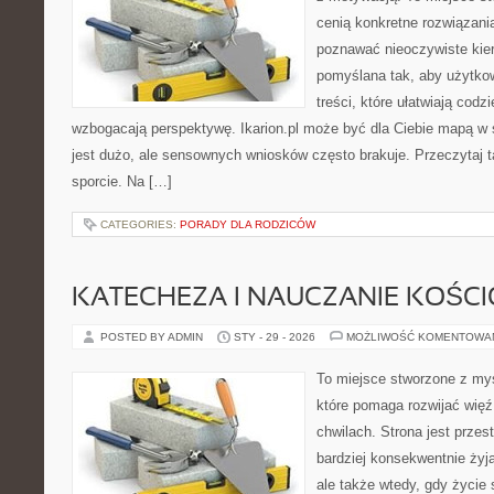
cenią konkretne rozwiązani
poznawać nieoczywiste kier
pomyślana tak, aby użytkow
treści, które ułatwiają codz
wzbogacają perspektywę. Ikarion.pl może być dla Ciebie mapą w ś
jest dużo, ale sensownych wniosków często brakuje. Przeczytaj t
sporcie. Na […]
CATEGORIES:
PORADY DLA RODZICÓW
KATECHEZA I NAUCZANIE KOŚC
POSTED BY ADMIN
STY - 29 - 2026
MOŻLIWOŚĆ KOMENTOWA
To miejsce stworzone z myś
które pomaga rozwijać wię
chwilach. Strona jest przes
bardziej konsekwentnie żyją
ale także wtedy, gdy życie s