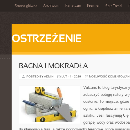
Archiwum
Fanatyzm
Premier
T
Strona główna
Spis Treści
OSTRZEŻENIE
BAGNA I MOKRADŁA
POSTED BY ADMIN
LUT - 4 - 2026
MOŻLIWOŚĆ KOMENTOWAN
Vulcans to blog turystyczny
zobaczyć potęgę natury w je
odsłonie. To miejsce, gdzie 
ogniu, a krajobraz zmienia
szlaku. Jeśli fascynują Cię
gorącej wody oraz wodospad
do planowania tras, a także podpowiedzi terenowe, które pomaga