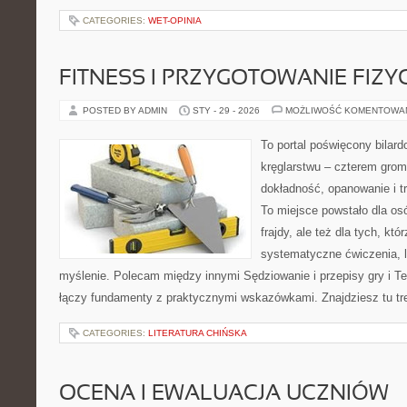
CATEGORIES:
WET-OPINIA
FITNESS I PRZYGOTOWANIE FIZY
POSTED BY ADMIN
STY - 29 - 2026
MOŻLIWOŚĆ KOMENTOWA
To portal poświęcony bilard
kręglarstwu – czterem grom 
dokładność, opanowanie i tr
To miejsce powstało dla osó
frajdy, ale też dla tych, kt
systematyczne ćwiczenia, l
myślenie. Polecam między innymi Sędziowanie i przepisy gry i Tech
łączy fundamenty z praktycznymi wskazówkami. Znajdziesz tu treś
CATEGORIES:
LITERATURA CHIŃSKA
OCENA I EWALUACJA UCZNIÓW