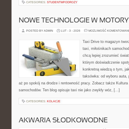
CATEGORIES:
STUDENTWPODROZY
NOWE TECHNOLOGIE W MOTORY
POSTED BY ADMIN
LUT - 3 - 2026
MOŻLIWOŚĆ KOMENTOWAN
Taxi Drive to magazyn two
taxi, miłośnikach samochod
chcą lepiej zrozumieć świa
którym doświadczenie spoty
konkretną wiedzą o tym, ja
taksówka: od wyboru auta, 
aż po spokój na drodze i rentowność pracy. Zobacz także Kultura
samochodów. Ten blog opisuje taxi nie jako zwykły wóz, […]
CATEGORIES:
KOLACJE
AKWARIA SŁODKOWODNE