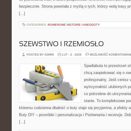
bezpiecznie. Strona powstała z myślą o tych, którzy wolą trasy 
[…]
CATEGORIES:
ROWEROWE HISTORIE I ANEGDOTY
SZEWSTWO I RZEMIOSŁO
POSTED BY ADMIN
LUT - 3 - 2026
MOŻLIWOŚĆ KOMENTOWAN
Spadlabuta to przestrzeń st
chcą zaopiekować się o sw
profesjonalny. Jeśli cenisz 
wytrzymałość ulubionych pa
co potrzebne do utrzymani
stanie. To kompleksowe pod
któremu codzienna dbałość o buty staje się przyjemna, a efekty w
Buty DIY – przeróbki i personalizacja i Porównania i recenzje. Do
[…]