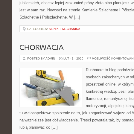
jubilerskich, chcesz lepiej zrozumieć próby złota albo planujesz 
jest w sam raz. Nowości na stronie Kamienie Szlachetne i Półszl
Szlachetne i Półszlachetne. W […]
CATEGORIES:
SILNIKI I MECHANIKA
CHORWACJA
POSTED BY ADMIN
LUT - 1 - 2026
MOŻLIWOŚĆ KOMENTOWAN
Rushmore to blog podróżnic
osobach zakochanych w od
przestrzeń online, w którym
konkretną wiedzą. Jeśli pla
flamenco, romantycznej Eur
motoryzacji, alpejskiej kla
tu wieloaspektowe spojrzenie na to, jak zorganizować wyjazd od
najważniejsze jest doświadczenie. Treści powstają tak, by poma
lubią planować co […]