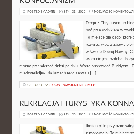
KONFUCJANIZM
POSTED BY ADMIN
STY - 31 - 2026
MOŻLIWOŚĆ KOMENTOWA
Droga z Chrystusem to blog
być przewodnikiem w zwykły
To miejsce dla osób, które 
rozwijać więź z Zbawiciele
w świetle Dobrej Nowiny. Ca
wiara nie jest ozdobą do życ
można przemierzać dzień po dniu. Warto przeczytać Buddyzm i E
międzyreligijny. Na łamach tego serwisu […]
CATEGORIES:
ZDROWE NAWODNIENIE SKÓRY
REKREACJA I TURYSTYKA KONNA
POSTED BY ADMIN
STY - 30 - 2026
MOŻLIWOŚĆ KOMENTOWA
Ikarion.pl to przyjazna witr
z motywacją. To miejsce st