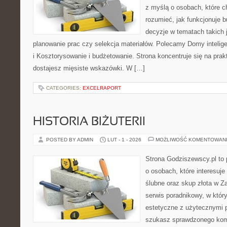
z myślą o osobach, które c
rozumieć, jak funkcjonuje 
decyzje w tematach takich 
planowanie prac czy selekcja materiałów. Polecamy Domy inteli
i Kosztorysowanie i budżetowanie. Strona koncentruje się na pra
dostajesz mięsiste wskazówki. W […]
CATEGORIES:
EXCELRAPORT
HISTORIA BIŻUTERII
POSTED BY ADMIN
LUT - 1 - 2026
MOŻLIWOŚĆ KOMENTOWAN
Strona Godziszewscy.pl to 
o osobach, które interesuje
ślubne oraz skup złota w Z
serwis poradnikowy, w któr
estetyczne z użytecznymi 
szukasz sprawdzonego ko