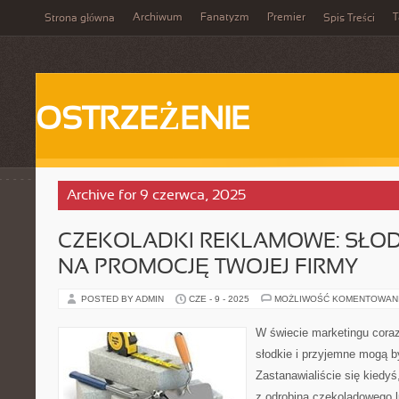
Archiwum
Fanatyzm
Premier
T
Strona główna
Spis Treści
OSTRZEŻENIE
Archive for 9 czerwca, 2025
CZEKOLADKI REKLAMOWE: SŁOD
NA PROMOCJĘ TWOJEJ FIRMY
POSTED BY ADMIN
CZE - 9 - 2025
MOŻLIWOŚĆ KOMENTOWAN
W świecie marketingu coraz
słodkie i przyjemne mogą 
Zastanawialiście się kiedyś
z odrobiną czekoladowego 