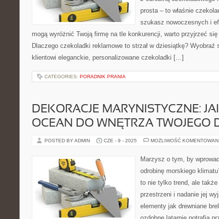
prosta – to właśnie czekola
szukasz nowoczesnych i ef
mogą wyróżnić Twoją firmę na tle konkurencji, warto przyjrzeć się 
Dlaczego czekoladki reklamowe to strzał w dziesiątkę? Wyobraź 
klientowi eleganckie, personalizowane czekoladki […]
CATEGORIES:
PORADNIK PRANIA
DEKORACJE MARYNISTYCZNE: JA
OCEAN DO WNĘTRZA TWOJEGO
POSTED BY ADMIN
CZE - 9 - 2025
MOŻLIWOŚĆ KOMENTOWAN
Marzysz o tym, by wprowad
odrobinę morskiego klimat
to nie tylko trend, ale tak
przestrzeni i nadanie jej w
elementy jak drewniane brel
ozdobne latarnie potrafią 